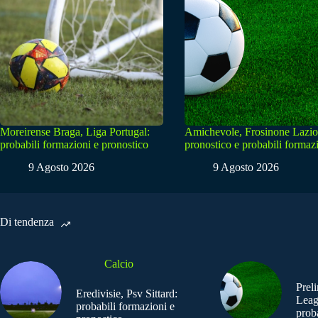
Moreirense Braga, Liga Portugal:
Amichevole, Frosinone Lazio
probabili formazioni e pronostico
pronostico e probabili formaz
9 Agosto 2026
9 Agosto 2026
Di tendenza
Calcio
Prel
Eredivisie, Psv Sittard:
Leag
probabili formazioni e
prob