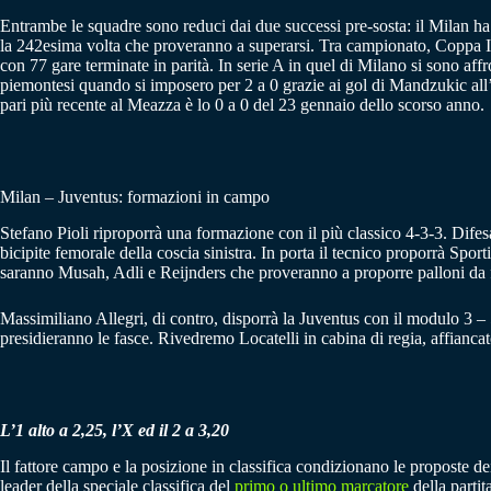
Entrambe le squadre sono reduci dai due successi pre-sosta: il Milan ha
la 242esima volta che proveranno a superarsi. Tra campionato, Coppa Ita
con 77 gare terminate in parità. In serie A in quel di Milano si sono aff
piemontesi quando si imposero per 2 a 0 grazie ai gol di Mandzukic all’
pari più recente al Meazza è lo 0 a 0 del 23 gennaio dello scorso anno.
Milan – Juventus: formazioni in campo
Stefano Pioli riproporrà una formazione con il più classico 4-3-3. Dif
bicipite femorale della coscia sinistra. In porta il tecnico proporrà Spor
saranno Musah, Adli e Reijnders che proveranno a proporre palloni da fi
Massimiliano Allegri, di contro, disporrà la Juventus con il modulo 3 – 
presidieranno le fasce. Rivedremo Locatelli in cabina di regia, affianca
L’1 alto a 2,25, l’X ed il 2 a 3,20
Il fattore campo e la posizione in classifica condizionano le proposte d
leader della speciale classifica del
primo o ultimo marcatore
della partit