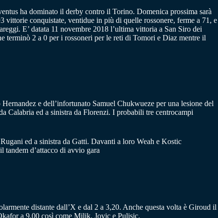
Juventus ha dominato il derby contro il Torino. Domenica prossima sarà
ittorie conquistate, ventidue in più di quelle rossonere, ferme a 71, e
 pareggi. E’ datata 11 novembre 2018 l’ultima vittoria a San Siro dei
terminò 2 a 0 per i rossoneri per le reti di Tomori e Diaz mentre il
Theo Hernandez e dell’infortunato Samuel Chukwueze per una lesione del
 da Calabria ed a sinistra da Florenzi. I probabili tre centrocampi
a Rugani ed a sinistra da Gatti. Davanti a loro Weah e Kostic
il tandem d’attacco di avvio gara
olarmente distante dall’X e dal 2 a 3,20. Anche questa volta è Giroud il
Okafor a 9,00 così come Milik, Jovic e Pulisic.