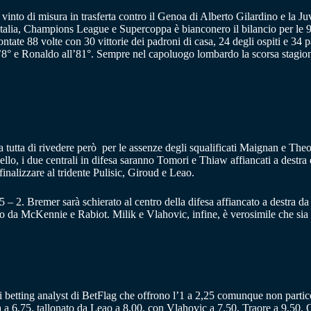
 vinto di misura in trasferta contro il Genoa di Alberto Gilardino e la 
lia, Champions League e Supercoppa è bianconero il bilancio per le 93 v
rontate 88 volte con 30 vittorie dei padroni di casa, 24 degli ospiti e 34
8° e Ronaldo all’81°. Sempre nel capoluogo lombardo la scorsa stagione 
esa tutta di rivedere però per le assenze degli squalificati Maignan e 
tiello, i due centrali in difesa saranno Tomori e Thiaw affiancati a destra
nalizzare al tridente Pulisic, Giroud e Leao.
5 – 2. Bremer sarà schierato al centro della difesa affiancato a destra d
to da McKennie e Rabiot. Milik e Vlahovic, infine, è verosimile che sia 
ei betting analyst di BetFlag che offrono l’1 a 2,25 comunque non partic
a a 6,75, tallonato da Leao a 8,00, con Vlahovic a 7,50, Traore a 9,50, 