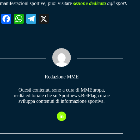
manifestazioni sportive, puoi visitare
sezione dedicata
agli sport.
Fa
W
Te
X
ce
ha
le
bo
ts
gr
ok
A
a
pp
m
Redazione MME
Questi contenuti sono a cura di MMEuropa,
realtà editoriale che su Sportnews.BetFlag cura e
sviluppa contenuti di informazione sportiva.