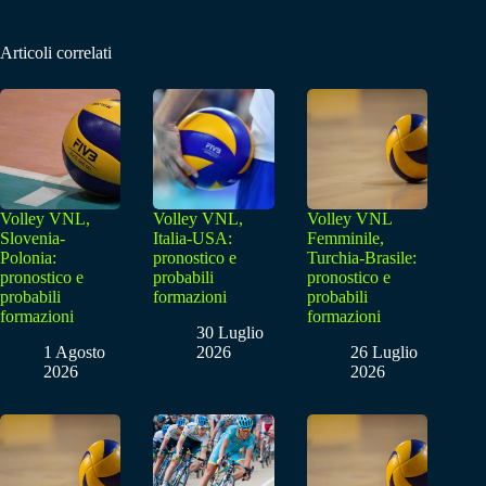
Articoli correlati
Volley VNL,
Volley VNL,
Volley VNL
Slovenia-
Italia-USA:
Femminile,
Polonia:
pronostico e
Turchia-Brasile:
pronostico e
probabili
pronostico e
probabili
formazioni
probabili
formazioni
formazioni
30 Luglio
1 Agosto
2026
26 Luglio
2026
2026