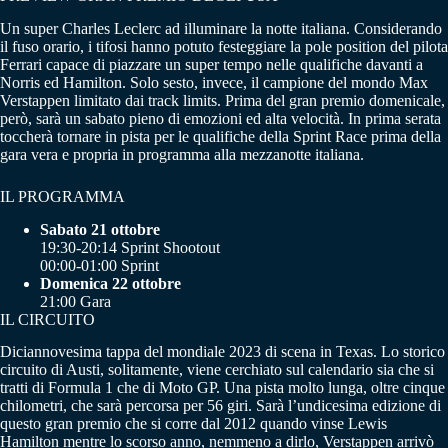
Un super Charles Leclerc ad illuminare la notte italiana. Considerando
il fuso orario, i tifosi hanno potuto festeggiare la pole position del pilota
Ferrari capace di piazzare un super tempo nelle qualifiche davanti a
Norris ed Hamilton. Solo sesto, invece, il campione del mondo Max
Verstappen limitato dai track limits. Prima del gran premio domenicale,
però, sarà un sabato pieno di emozioni ed alta velocità. In prima serata
toccherà tornare in pista per le qualifiche della Sprint Race prima della
gara vera e propria in programma alla mezzanotte italiana.
IL PROGRAMMA
Sabato 21 ottobre
19:30-20:14 Sprint Shootout
00:00-01:00 Sprint
Domenica 22 ottobre
21:00 Gara
IL CIRCUITO
Diciannovesima tappa del mondiale 2023 di scena in Texas. Lo storico
circuito di Austi, solitamente, viene cerchiato sul calendario sia che si
tratti di Formula 1 che di Moto GP. Una pista molto lunga, oltre cinque
chilometri, che sarà percorsa per 56 giri. Sarà l’undicesima edizione di
questo gran premio che si corre dal 2012 quando vinse Lewis
Hamilton mentre lo scorso anno, nemmeno a dirlo, Verstappen arrivò