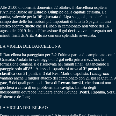
Alle 21:00 di domani, domenica 22 ottobre, il Barcellona ospiterà
l’Athletic Bilbao all’
Estadio Olimpico
della capitale catalana. La
partita, valevole per la
10ª giornata
di Liga spagnola, manderà in
campo due delle formazioni più importanti di tutta la Spagna, in uno
storico scontro dirette che il Bilbao in campionato non vince del 16
agosto del 2019. In quell’occasione il gol decisivo venne segnato nei
minuti finali da Aritz
Aduriz
con una splendida rovesciata.
LA VIGILIA DEL BARCELLONA
Il Barcellona ha pareggiato per 2-2 l’ultima partita di campionato con il
Granada. Andata in svantaggio di 2 gol nella prima mezz’ora, la
formazione catalana si è risollevata nei minuti finali, agganciando il
pareggio solo all’85’. Adesso la squadra si trova al
3° posto in
classifica
con 21 punti, a -3 dal Real Madrid capolista. I
blaugrana
vantano anche il miglior attacco del campionato con 21 gol segnati in 9
gare, 5 dei quali portano la firma di
Lewandowski
, che domani non
giocherà a causa di un problema alla caviglia. La lista degli
indisponibili dovrebbe includere anche Kounde,
Pedri
, Raphina, Sergi
Roberto e de Jong.
LA VIGILIA DEL BILBAO
Dopo una pesante sconfitta per 3-0 in casa della Real Sociedad, il