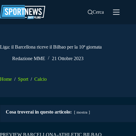
Salta
al
Cerca
contenuto
Liga: il Barcellona riceve il Bilbao per la 10ª giornata
Redazione MME
21 Ottobre 2023
Home
/
Sport
/
Calcio
Cosa troverai in questo articolo:
mostra
PREVIEW BARCELLONA-ATHLETIC BILBAO