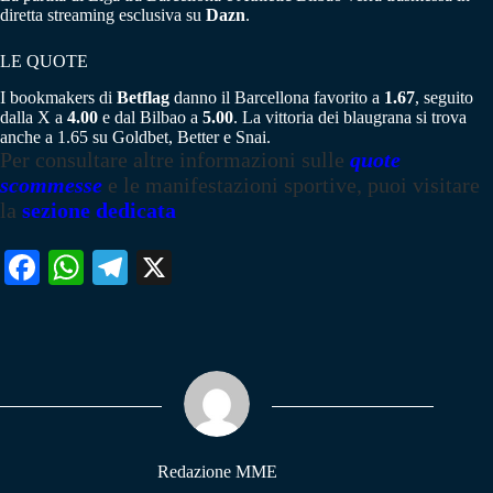
diretta streaming esclusiva su
Dazn
.
LE QUOTE
I bookmakers di
Betflag
danno il Barcellona favorito a
1.67
, seguito
dalla X a
4.00
e dal Bilbao a
5.00
. La vittoria dei blaugrana si trova
anche a 1.65 su Goldbet, Better e Snai.
Per consultare altre informazioni sulle
quote
scommesse
e le manifestazioni sportive, puoi visitare
la
sezione dedicata
Fa
W
Te
X
ce
ha
le
bo
ts
gr
ok
A
a
pp
m
Redazione MME