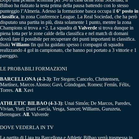
Bilbao ha rialzato la testa prima della pausa battendo con lo stesso
punteggio l’Almeria. Adesso la formazione basca occupa il
6° posto in
classifica
, in zona Conference League. La Real Sociedad, che ha però
disputato una partita in più, dista solamente 1 punto, mentre la zona
Champions si trova a +2. La squadra di
Valverde
si trova dunque in
piena lotta per le zone calde della classifica e nel match di domani
dovrà fare il possibile per recuperare dei punti importanti in classifica.
Inaki
Williams
fin qui ha guidato spesso i compagni di squadra
realizzando 4 gol in campionato, che hanno poi portato a 3 vittorie e 1
pareggio.
LE PROBABILI FORMAZIONI
BARCELLONA (4-3-3)
: Ter Stegen; Cancelo, Christensen,
Martínez, Marcos Alonso; Gavi, Gündogan, Romeu; Femín, Félix,
Torres.
All
. Xavi
ATHLETIC BILBAO (4-3-3)
: Unai Simón; De Marcos, Paredes,
Vivian, Yuri; Dani García, Vesga, Sancet; Williams, Guruzeta,
Berenguer.
All
. Valverde
DOVE VEDERLA IN TV
La partita di Liga tra Barcellona e Athletic Bilbao verrà trasmessa in