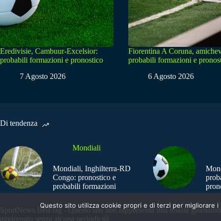
Eredivisie, Cambuur-Excelsior:
Fiorentina A Coruna, amichev
probabili formazioni e pronostico
probabili formazioni e pronos
7 Agosto 2026
6 Agosto 2026
Di tendenza
Mondiali
Mondiali, Inghilterra-RD
Mond
Congo: pronostico e
prob
probabili formazioni
pron
Questo sito utilizza cookie propri e di terzi per migliorar
SportNews.BetFlag - Questo sito non rappresenta una testata giornalist
aggiornato senza alcuna periodicità