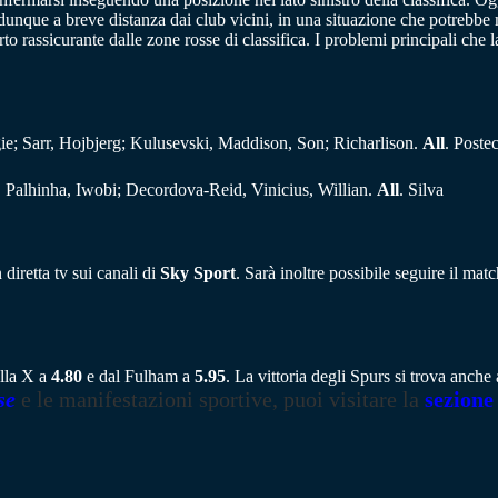
unque a breve distanza dai club vicini, in una situazione che potrebbe mo
o rassicurante dalle zone rosse di classifica. I problemi principali che
ie; Sarr, Hojbjerg; Kulusevski, Maddison, Son; Richarlison.
All
. Poste
 Palhinha, Iwobi; Decordova-Reid, Vinicius, Willian.
All
. Silva
diretta tv sui canali di
Sky Sport
. Sarà inoltre possibile seguire il mat
alla X a
4.80
e dal Fulham a
5.95
. La vittoria degli Spurs si trova anch
se
e le manifestazioni sportive, puoi visitare la
sezione