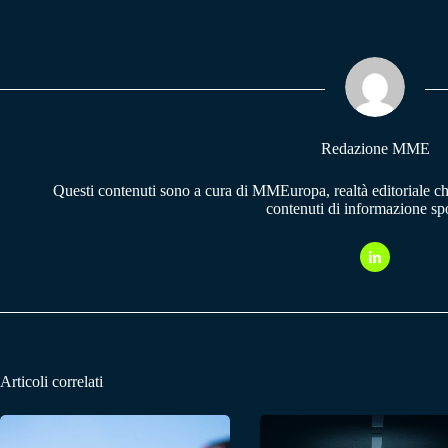
bo
ts
gr
ok
A
a
pp
m
Redazione MME
Questi contenuti sono a cura di MMEuropa, realtà editoriale c
contenuti di informazione spo
Articoli correlati