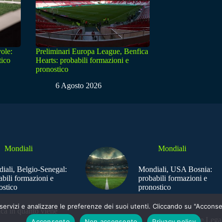
ole:
Preliminari Europa League, Benfica
tico
Hearts: probabili formazioni e
pronostico
6 Agosto 2026
Mondiali
Mondiali
iali, Belgio-Senegal:
Mondiali, USA Bosnia:
abili formazioni e
probabili formazioni e
ostico
pronostico
e i servizi e analizzare le preferenze dei suoi utenti. Cliccando su "Acco
ica in quanto viene
Sede Legal
Acconsento
Non acconsento
Privacy policy