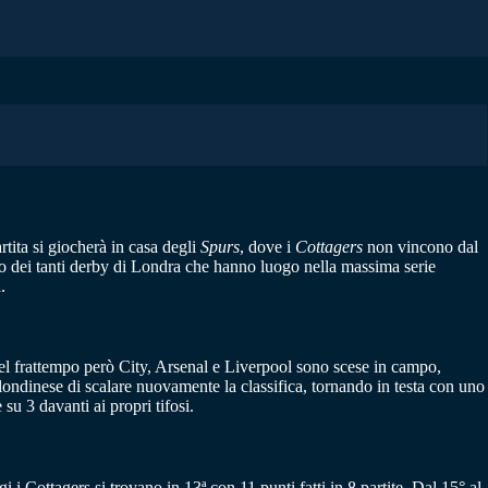
rtita si giocherà in casa degli
Spurs
, dove i
Cottagers
non vincono dal
uno dei tanti derby di Londra che hanno luogo nella massima serie
.
 Nel frattempo però City, Arsenal e Liverpool sono scese in campo,
ondinese di scalare nuovamente la classifica, tornando in testa con uno
su 3 davanti ai propri tifosi.
i Cottagers si trovano in 13ª con 11 punti fatti in 8 partite. Dal 15° al