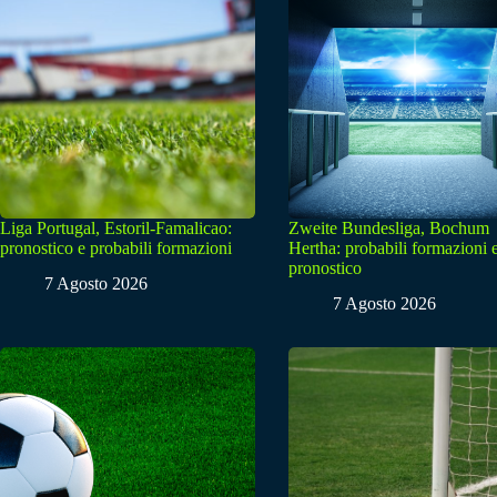
Liga Portugal, Estoril-Famalicao:
Zweite Bundesliga, Bochum
pronostico e probabili formazioni
Hertha: probabili formazioni 
pronostico
7 Agosto 2026
7 Agosto 2026