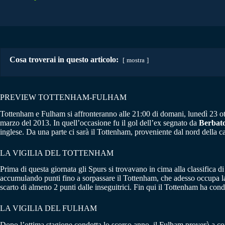
Cosa troverai in questo articolo:
mostra
PREVIEW TOTTENHAM-FULHAM
Tottenham e Fulham si affronteranno alle 21:00 di domani, lunedì 23 ot
marzo del 2013. In quell’occasione fu il gol dell’ex segnato da
Berbat
inglese. Da una parte ci sarà il Tottenham, proveniente dal nord della cap
LA VIGILIA DEL TOTTENHAM
Prima di questa giornata gli Spurs si trovavano in cima alla classifica
accumulando punti fino a sorpassare il Tottenham, che adesso occupa la
scarto di almeno 2 punti dalle inseguitrici. Fin qui il Tottenham ha con
LA VIGILIA DEL FULHAM
Dopo l’ottima stagione condotta lo scorso anno, il Fulham proverà a confe