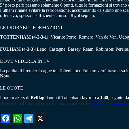
5° posto però passano solamente 6 punti, tutte le formazioni si trovano d
Fulham rimane evitare la retrocessione, accumulando da subito uno scart
offensivo, spesso insufficiente con soli 8 gol segnati.
LE PROBABILI FORMAZIONI
TOTTENHAM (4-2-3-1)
: Vicario; Porro, Romero, Van de Ven, Udog
FULHAM (4-3-3)
: Leno; Castagne, Bassey, Ream, Robinson; Pereira,
DOVE VEDERLA IN TV
La partita di Premier League tra Tottenham e Fulham verrà trasmessa in 
Now
.
LE QUOTE
I bookmakers di
Betflag
danno il Tottenham favorito a
1.48
, seguito d
Per consultare altre informazioni sulle
quote scommes
Fa
W
Te
X
ce
ha
le