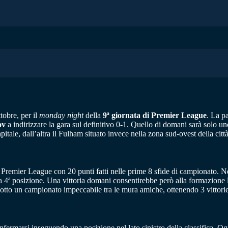
tobre, per il
monday night
della
9ª giornata di Premier League
. La pa
ov
a indirizzare la gara sul definitivo 0-1. Quello di domani sarà solo 
itale, dall’altra il Fulham situato invece nella zona sud-ovest della città
 di Premier League con 20 punti fatti nelle prime 8 sfide di campionato.
 4ª posizione. Una vittoria domani consentirebbe però alla formazione l
dotto un campionato impeccabile tra le mura amiche, ottenendo 3 vittorie 
rmarsi inseguendo una posizione nel lato sinistro della classifica. Oggi 