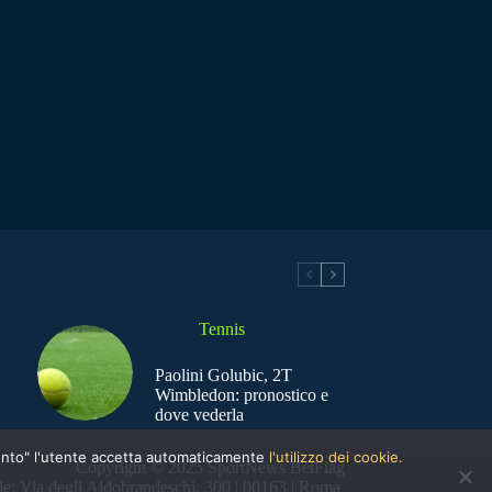
Tennis
Paolini Golubic, 2T
Wimbledon: pronostico e
dove vederla
nsento" l'utente accetta automaticamente
l'utilizzo dei cookie.
Copyright © 2025 SportNews BetFlag
e: Via degli Aldobrandeschi, 300 | 00163 | Roma