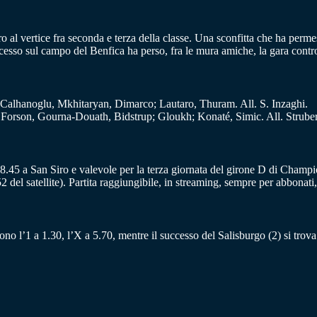
o al vertice fra seconda e terza della classe. Una sconfitta che ha perme
cesso sul campo del Benfica ha perso, fra le mura amiche, la gara contro 
Calhanoglu, Mkhitaryan, Dimarco; Lautaro, Thuram. All. S. Inzaghi.
 Forson, Gourna-Douath, Bidstrup; Gloukh; Konaté, Simic. All. Struber
18.45 a San Siro e valevole per la terza giornata del girone D di Champi
52 del satellite). Partita raggiungibile, in streaming, sempre per abbon
ono l’1 a 1.30, l’X a 5.70, mentre il successo del Salisburgo (2) si trov