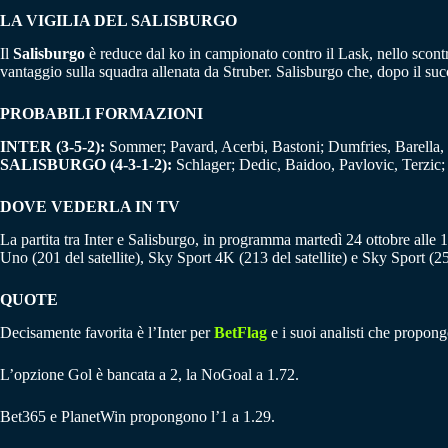
LA VIGILIA DEL SALISBURGO
Il
Salisburgo
è reduce dal ko in campionato contro il Lask, nello scontr
vantaggio sulla squadra allenata da Struber. Salisburgo che, dopo il suc
PROBABILI FORMAZIONI
INTER (3-5-2):
Sommer; Pavard, Acerbi, Bastoni; Dumfries, Barella, 
SALISBURGO (4-3-1-2):
Schlager; Dedic, Baidoo, Pavlovic, Terzic;
DOVE VEDERLA IN TV
La partita tra Inter e Salisburgo, in programma martedì 24 ottobre alle 
Uno (201 del satellite), Sky Sport 4K (213 del satellite) e Sky Sport (2
QUOTE
Decisamente favorita è l’Inter per
BetFlag
e i suoi analisti che propong
L’opzione Gol è bancata a 2, la NoGoal a 1.72.
Bet365 e PlanetWin propongono l’1 a 1.29.