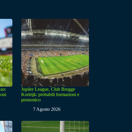
cao:
Jupiler League, Club Brugge
ioni
Kortrijk: probabili formazioni e
pronostico
7 Agosto 2026