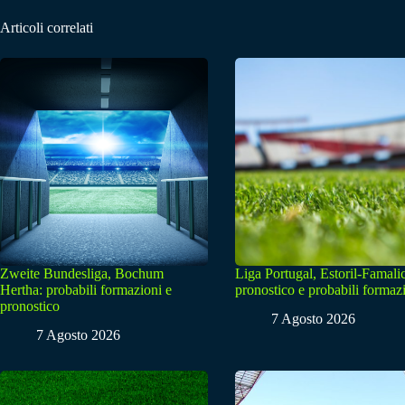
Articoli correlati
Zweite Bundesliga, Bochum
Liga Portugal, Estoril-Famali
Hertha: probabili formazioni e
pronostico e probabili formaz
pronostico
7 Agosto 2026
7 Agosto 2026