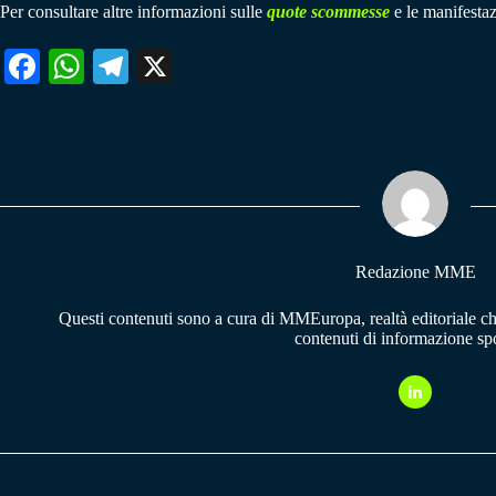
Per consultare altre informazioni sulle
quote scommesse
e le manifestaz
Fa
W
Te
X
ce
ha
le
bo
ts
gr
ok
A
a
pp
m
Redazione MME
Questi contenuti sono a cura di MMEuropa, realtà editoriale c
contenuti di informazione spo