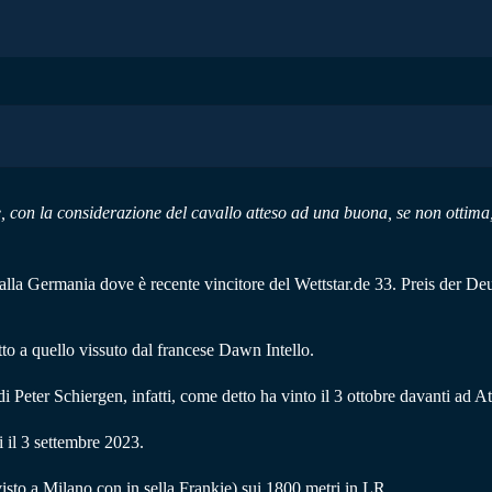
 con la considerazione del cavallo atteso ad una buona, se non ottima
la Germania dove è recente vincitore del Wettstar.de 33. Preis der Deu
to a quello vissuto dal francese Dawn Intello.
di Peter Schiergen, infatti, come detto ha vinto il 3 ottobre davanti a
 il 3 settembre 2023.
isto a Milano con in sella Frankie) sui 1800 metri in LR.