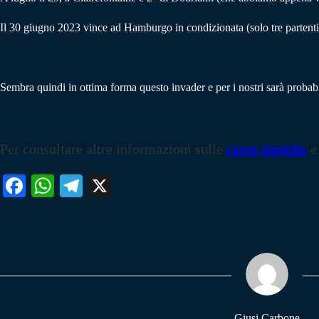
Il 30 giugno 2023 vince ad Hamburgo in condizionata (solo tre partenti
Sembra quindi in ottima forma questo invader e per i nostri sarà probabi
Per consultare altre informazioni sulle
corse ippiche
e
Fa
W
Te
X
ce
ha
le
bo
ts
gr
ok
A
a
pp
m
Giusi Carbone