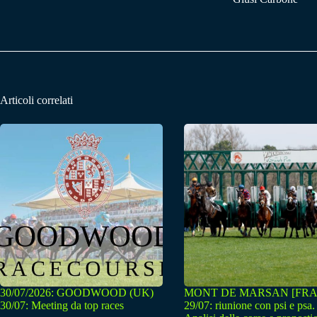
Articoli correlati
30/07/2026: GOODWOOD (UK)
MONT DE MARSAN [FRA
30/07: Meeting da top races
29/07: riunione con psi e psa.