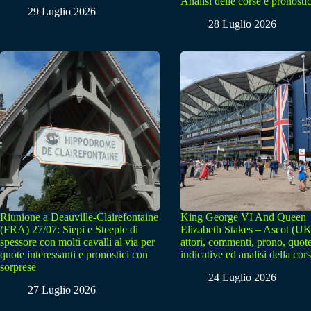
Analisi delle corse e pronostic
29 Luglio 2026
28 Luglio 2026
Riunione a Deauville-Clairefontaine
King George VI And Queen
(FRA) 27/07: Siepi e Steeple di
Elizabeth Stakes – Ascot (UK
spessore con molti cavalli al via per
attori, commenti, prono, quot
quote interessanti e pronostici con
indicative ed analisi della cor
sorprese
24 Luglio 2026
27 Luglio 2026