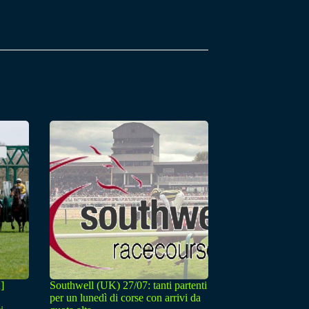
]
Southwell (UK) 27/07: tanti partenti
per un lunedì di corse con arrivi da