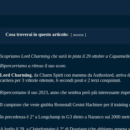
Cosa troverai in questo articolo:
mostra
Scopriamo Lord Charming che sarà in pista il 29 ottobre a Capannelle,
Ripercorriamo a ritroso il suo score.
Lord Charming
, da Charm Spirit con mamma da Authorized, arriva dal
carriera per 3 vittorie ottenute, 6 secondi posti e 2 terzi conquistati.
Ripercorriamo il suo 2023, anno che sembra però più interessante rispet
Il campione che veste giubba Rennstall Gestut Hachtsee per il training 
In precedenza è 2° a Longchamp in G3 dietro a Naranco sui 2000 metri
A luglio il 29, a Clairefontaine è 2° di Douriann (che abbiamo appena v