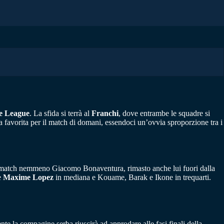
ce League
. La sfida si terrà al
Franchi
, dove entrambe le squadre si
a favorita per il match di domani, essendoci un’ovvia sproporzione tra i
del match nemmeno Giacomo Bonaventura, rimasto anche lui fuori dalla
e
Maxime Lopez
in mediana e Kouame, Barak e Ikone in trequarti.
e la compagine serba riuscirà ad approdare alle fasi finali della