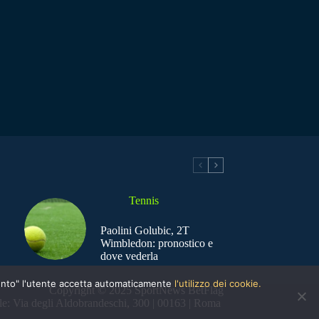
Tennis
Paolini Golubic, 2T
Wimbledon: pronostico e
dove vederla
nsento" l'utente accetta automaticamente
l'utilizzo dei cookie.
Copyright © 2025 SportNews BetFlag
e: Via degli Aldobrandeschi, 300 | 00163 | Roma