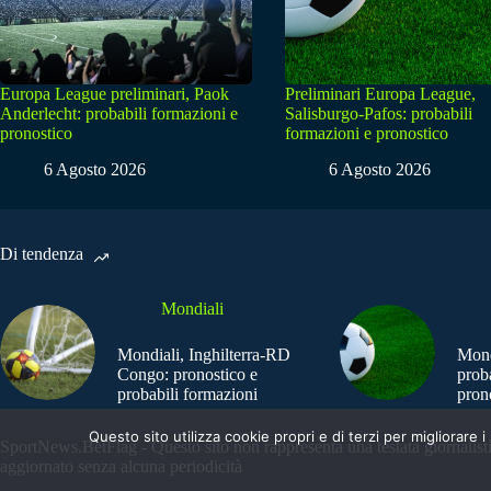
Europa League preliminari, Paok
Preliminari Europa League,
Anderlecht: probabili formazioni e
Salisburgo-Pafos: probabili
pronostico
formazioni e pronostico
6 Agosto 2026
6 Agosto 2026
Di tendenza
Mondiali
Mondiali, Inghilterra-RD
Mond
Congo: pronostico e
prob
probabili formazioni
pron
Questo sito utilizza cookie propri e di terzi per migliorar
SportNews.BetFlag - Questo sito non rappresenta una testata giornalist
aggiornato senza alcuna periodicità