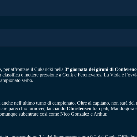
, per affrontare il Cukaricki nella
3ª giornata dei gironi di Conferen
n classifica e mettere pressione a Genk e Ferencvaros. La Viola è l’ovvi
 campionato serbo.
ut anche nell’ultimo turno di campionato. Oltre al capitano, non sarà 
ttuare parecchio turnover, lanciando
Christensen
tra i pali, Mandragora 
omunque subentrare così come Nico Gonzalez e Arthur.
tate, incassando un 3-1 dal Ferencvaros e uno 0-2 dal Genk. Difficilment