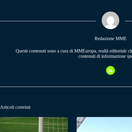
bo
ts
gr
ok
A
a
pp
m
Redazione MME
Questi contenuti sono a cura di MMEuropa, realtà editoriale c
contenuti di informazione spo
Articoli correlati