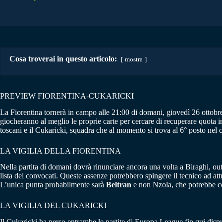
Cosa troverai in questo articolo:
mostra
PREVIEW FIORENTINA-CUKARICKI
La Fiorentina tornerà in campo alle 21:00 di domani, giovedì 26 ottobre
giocheranno al meglio le proprie carte per cercare di recuperare quota i
toscani e il Cukaricki, squadra che al momento si trova al 6° posto nel
LA VIGILIA DELLA FIORENTINA
Nella partita di domani dovrà rinunciare ancora una volta a Biraghi, o
lista dei convocati. Queste assenze potrebbero spingere il tecnico ad a
L’unica punta probabilmente sarà
Beltran
e non Nzola, che potrebbe c
LA VIGILIA DEL CUKARICKI
Il Cukaricki ha perso entrambe le partite di Europa League fin qui dispu