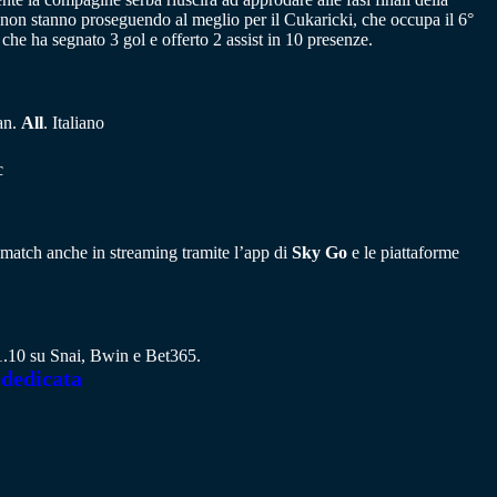
 non stanno proseguendo al meglio per il Cukaricki, che occupa il 6°
che ha segnato 3 gol e offerto 2 assist in 10 presenze.
an.
All
. Italiano
c
il match anche in streaming tramite l’app di
Sky Go
e le piattaforme
a 1.10 su Snai, Bwin e Bet365.
 dedicata