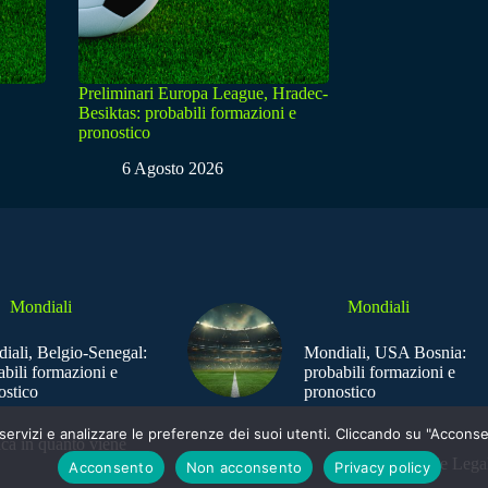
Preliminari Europa League, Hradec-
Besiktas: probabili formazioni e
pronostico
6 Agosto 2026
Mondiali
Mondiali
iali, Belgio-Senegal:
Mondiali, USA Bosnia:
abili formazioni e
probabili formazioni e
ostico
pronostico
e i servizi e analizzare le preferenze dei suoi utenti. Cliccando su "Acco
ica in quanto viene
Sede Legal
Acconsento
Non acconsento
Privacy policy