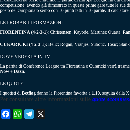
competizione, avendo già dimostrato in queste prime gare tutte le sue d
posto del campionato serbo con 16 punti fatti in 10 partite. Il calciatore
LE PROBABILI FORMAZIONI
FIORENTINA (4-2-3-1)
: Christensen; Kayode, Martinez Quarta, Ra
CUKARICKI (4-2-3-1):
Belic; Rogan, Vranjes, Subotic, Tosic; Stank
DOVE VEDERLA IN TV
La partita di Conference League tra Fiorentina e Curaricki verrà trasmess
Now
e
Dazn
.
LE QUOTE
I quotisti di
Betflag
danno la Fiorentina favorita a
1.10
, seguita dalla 
Per consultare altre informazioni sulle
quote scommes
Fa
W
Te
X
ce
ha
le