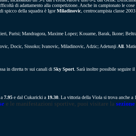
ifficoltà di adattamento alla competizione. Anche in campionato le cose
 di spicco della squadra è Igor
Miladinovic
, centrocampista classe 2003 
nieri, Parisi; Mandragora, Maxime Lopez; Kouame, Barak, Ikone; Beltr
ovic, Docic, Sissoko; Ivanovic, Miladinovic, Adzic; Adetunji
All
. Mati
a in diretta tv sui canali di
Sky Sport
. Sarà inoltre possibile seguire 
X a
7.95
e dal Cukaricki a
19.30
. La vittoria della Viola si trova anche 
se
e le manifestazioni sportive, puoi visitare la
sezione