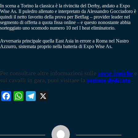
In scena a Torino la classica è la rivincita del Derby, andato a Expo
Wise As. Il puledro allenato e interpretato da Alessandro Gocciadoro è
quindi il netto favorito della prova per Betflag – provider leader nel
segmento di offerta a quota fissa online – e questo nonostante abbia
sorteggiato uno scomodo numero 10 nel I heat eliminatorio.
Avversaria principale quella East Asia in errore a Roma nel Nastro
Azzurro, sistemata proprio nella batteria di Expo Wise As.
Per consultare altre informazioni sulle
corse ippiche
e
sui cavalli in gara, puoi visitare la
sezione dedicata
Fa
W
Te
X
ce
ha
le
bo
ts
gr
ok
A
a
pp
m