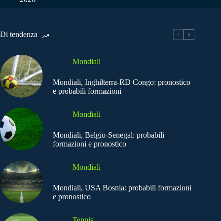
Di tendenza
Mondiali
Mondiali, Inghilterra-RD Congo: pronostico
e probabili formazioni
Mondiali
Mondiali, Belgio-Senegal: probabili
formazioni e pronostico
Mondiali
Mondiali, USA Bosnia: probabili formazioni
e pronostico
Tennis