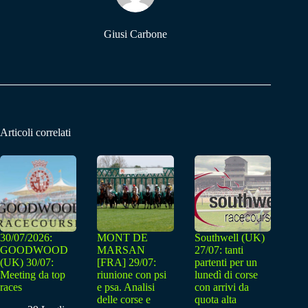
Giusi Carbone
Articoli correlati
30/07/2026:
MONT DE
Southwell (UK)
GOODWOOD
MARSAN
27/07: tanti
(UK) 30/07:
[FRA] 29/07:
partenti per un
Meeting da top
riunione con psi
lunedì di corse
races
e psa. Analisi
con arrivi da
delle corse e
quota alta