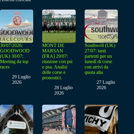
30/07/2026:
MONT DE
Southwell (UK)
GOODWOOD
MARSAN
27/07: tanti
(UK) 30/07:
[FRA] 29/07:
partenti per un
Meeting da top
riunione con psi
lunedì di corse
races
e psa. Analisi
con arrivi da
delle corse e
quota alta
29 Luglio
pronostici.
2026
27 Luglio
28 Luglio
2026
2026