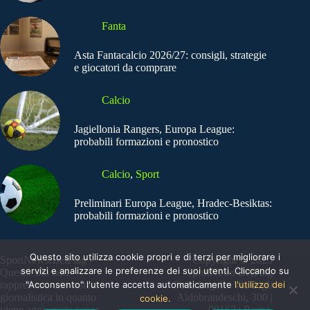
Fanta
Asta Fantacalcio 2026/27: consigli, strategie
e giocatori da comprare
Calcio
Jagiellonia Rangers, Europa League:
probabili formazioni e pronostico
Calcio
,
Sport
Preliminari Europa League, Hradec-Besiktas:
probabili formazioni e pronostico
Questo sito utilizza cookie propri e di terzi per migliorare i
SportNews.BetFlag -
Copyright © 2025
servizi e analizzare le preferenze dei suoi utenti. Cliccando su
Questo sito non
SportNews BetFlag
"Acconsento" l'utente accetta automaticamente
l'utilizzo dei
rappresenta una testata
Sede Legale: Via degli
giornalistica in quanto
Aldobrandeschi, 300 |
cookie.
viene aggiornato senza
00163 | Roma