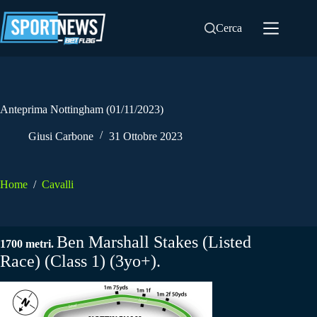
Salta
al
Cerca
contenuto
Anteprima Nottingham (01/11/2023)
Giusi Carbone
31 Ottobre 2023
Home
/
Cavalli
Ben Marshall Stakes (Listed
1700 metri.
Race)
(Class 1)
(3yo+)
.