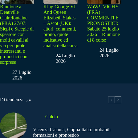
Riunione a
King George VI
WoW!! VICHY
Deauville-
And Queen
(FRA) –
Clairefontaine
Elizabeth Stakes
COMMENTI E
(FRA) 27/07:
– Ascot (UK):
PRONOSTICI:
Siepi e Steeple di
attori, commenti,
Sabato 25 luglio
spessore con
prono, quote
2026 – Riunione
molti cavalli al
indicative ed
di 8 corse
via per quote
analisi della corsa
24 Luglio
interessanti e
24 Luglio
2026
pronostici con
2026
sorprese
27 Luglio
2026
Di tendenza
Calcio
Vicenza Catania, Coppa Italia: probabili
formazioni e pronostico