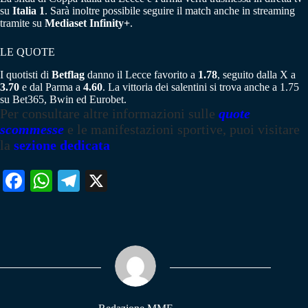
su
Italia 1
. Sarà inoltre possibile seguire il match anche in streaming
tramite su
Mediaset Infinity+
.
LE QUOTE
I quotisti di
Betflag
danno il Lecce favorito a
1.78
, seguito dalla X a
3.70
e dal Parma a
4.60
. La vittoria dei salentini si trova anche a 1.75
su Bet365, Bwin ed Eurobet.
Per consultare altre informazioni sulle
quote
scommesse
e le manifestazioni sportive, puoi visitare
la
sezione dedicata
Fa
W
Te
X
ce
ha
le
bo
ts
gr
ok
A
a
pp
m