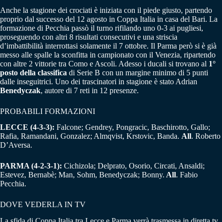
Anche la stagione dei crociati è iniziata con il piede giusto, partendo
proprio dal successo del 12 agosto in Coppa Italia in casa del Bari. La
formazione di Pecchia passò il turno rifilando uno 0-3 ai pugliesi,
proseguendo con altri 8 risultati consecutivi e una striscia
d’imbattibilità interrottasi solamente il 7 ottobre. Il Parma però si è già
messo alle spalle la sconfitta in campionato con il Venezia, ripartendo
con altre 2 vittorie tra Como e Ascoli. Adesso i ducali si trovano al
1°
posto della classifica
di Serie B con un margine minimo di 5 punti
dalle inseguitrici. Uno dei trascinatori in stagione è stato Adrian
Benedyczak
, autore di 7 reti in 12 presenze.
PROBABILI FORMAZIONI
LECCE (4-3-3):
Falcone; Gendrey, Pongracic, Baschirotto, Gallo;
Rafia, Ramandani, Gonzalez; Almqvist, Krstovic, Banda.
All
. Roberto
D’Aversa.
PARMA (4-2-3-1):
Cichizola; Delprato, Osorio, Circati, Ansaldi;
Estevez, Bernabè; Man, Sohm, Benedyczak; Bonny.
All
. Fabio
Pecchia.
DOVE VEDERLA IN TV
La sfida di Coppa Italia tra Lecce e Parma verrà trasmessa in diretta tv