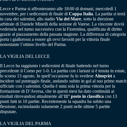
Lecce e Parma si affronteranno alle 18:00 di domani, mercoledì 1
novembre, per i sedicesimi di finale di
Coppa Italia
. La partita si terrà
in casa dei salentini, allo stadio
Via del Mare
, sotto la direzione
arbitrale di Daniele Minelli della sezione di Varese. La vincente dovrà
vedersela nel turno successivo con la Fiorentina, qualificata di diritto
grazie al piazzamento della passata stagione. La differenza di categoria
porta i giallorossi a essere gli ovvi favoriti per la vittoria finale
nonostante l’ottimo livello del Parma.
LA VIGILIA DEL LECCE
Il Lecce ha raggiunto i sedicesimi di finale battendo nel turno
precedente il Como per 1-0. La partita con i lariani si è tenuta in estate,
lo scorso 13 agosto. In quell’occasione fu lo svedese
Almqvist
a
incidere sul punteggio finale, andando subito in gol al suo primo match
ufficiale con i salentini. Quella è stata sola la prima vittoria per la
formazione di D’Aversa, che in questi mesi ha dato continuità ai
risultati ritrovandosi attualmente all’
11° posto in classifica
con 13
punti fatti in 10 partite. Recentemente la squadra ha subito una
flessione, racimolando solamente 2 punti nelle ultime 5 partite
disputate.
LA VIGILIA DEL PARMA