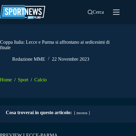
Salta
al
Cerca
contenuto
Coppa Italia: Lecce e Parma si affrontano ai sedicesimi di
finale
Redazione MME
22 Novembre 2023
Home
/
Sport
/
Calcio
Cosa troverai in questo articolo:
mostra
PREVIEW LECCE-PARMA