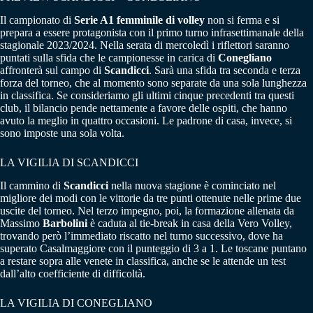
Il campionato di
Serie A1 femminile di volley
non si ferma e si
prepara a essere protagonista con il primo turno infrasettimanale della
stagionale 2023/2024. Nella serata di mercoledì i riflettori saranno
puntati sulla sfida che le campionesse in carica di
Conegliano
affronterà sul campo di
Scandicci
. Sarà una sfida tra seconda e terza
forza del torneo, che al momento sono separate da una sola lunghezza
in classifica. Se consideriamo gli ultimi cinque precedenti tra questi
club, il bilancio pende nettamente a favore delle ospiti, che hanno
avuto la meglio in quattro occasioni. Le padrone di casa, invece, si
sono imposte una sola volta.
LA VIGILIA DI SCANDICCI
Il cammino di
Scandicci
nella nuova stagione è cominciato nel
migliore dei modi con le vittorie da tre punti ottenute nelle prime due
uscite del torneo. Nel terzo impegno, poi, la formazione allenata da
Massimo
Barbolini
è caduta al tie-break in casa della Vero Volley,
trovando però l’immediato riscatto nel turno successivo, dove ha
superato Casalmaggiore con il punteggio di 3 a 1. Le toscane puntano
a restare sopra alle venete in classifica, anche se le attende un test
dall’alto coefficiente di difficoltà.
LA VIGILIA DI CONEGLIANO