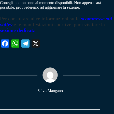
Conegliano non sono al momento disponibili. Non appena sarà
possibile, provvederemo ad aggiornare la sezione.
Per consultare altre informazioni sulle
scommesse sul
volley
e le manifestazioni sportive, puoi visitare la
sezione dedicata
Fa
W
Te
X
ce
ha
le
bo
ts
gr
ok
A
a
pp
m
Salvo Mangano