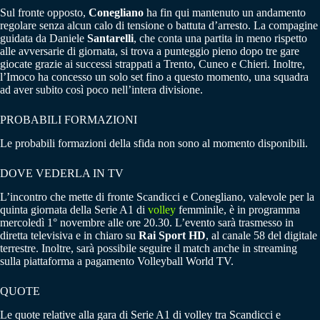
Sul fronte opposto,
Conegliano
ha fin qui mantenuto un andamento
regolare senza alcun calo di tensione o battuta d’arresto. La compagine
guidata da Daniele
Santarelli
, che conta una partita in meno rispetto
alle avversarie di giornata, si trova a punteggio pieno dopo tre gare
giocate grazie ai successi strappati a Trento, Cuneo e Chieri. Inoltre,
l’Imoco ha concesso un solo set fino a questo momento, una squadra
ad aver subito così poco nell’intera divisione.
PROBABILI FORMAZIONI
Le probabili formazioni della sfida non sono al momento disponibili.
DOVE VEDERLA IN TV
L’incontro che mette di fronte Scandicci e Conegliano, valevole per la
quinta giornata della Serie A1 di
volley
femminile, è in programma
mercoledì 1° novembre alle ore 20.30. L’evento sarà trasmesso in
diretta televisiva e in chiaro su
Rai Sport HD
, al canale 58 del digitale
terrestre. Inoltre, sarà possibile seguire il match anche in streaming
sulla piattaforma a pagamento Volleyball World TV.
QUOTE
Le quote relative alla gara di Serie A1 di volley tra Scandicci e