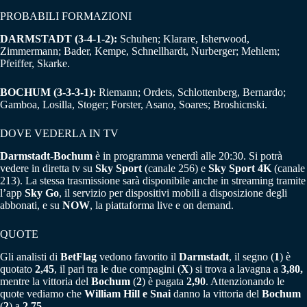
PROBABILI FORMAZIONI
DARMSTADT (3-4-1-2):
Schuhen; Klarare, Isherwood,
Zimmermann; Bader, Kempe, Schnellhardt, Nurberger; Mehlem;
Pfeiffer, Skarke.
BOCHUM (3-3-3-1):
Riemann; Ordets, Schlottenberg, Bernardo;
Gamboa, Losilla, Stoger; Forster, Asano, Soares; Broshicnski.
DOVE VEDERLA IN TV
Darmstadt-Bochum
è in programma venerdì alle 20:30. Si potrà
vedere in diretta tv su
Sky Sport
(canale 256) e
Sky Sport 4K
(canale
213). La stessa trasmissione sarà disponibile anche in streaming tramite
l’app
Sky Go
, il servizio per dispositivi mobili a disposizione degli
abbonati, e su
NOW
, la piattaforma live e on demand.
QUOTE
Gli analisti di
BetFlag
vedono favorito il
Darmstadt
, il segno (
1
) è
quotato
2,45
, il pari tra le due compagini (
X
) si trova a lavagna a
3,80,
mentre la vittoria del
Bochum
(
2
) è pagata
2,90
. Attenzionando le
quote vediamo che
William Hill e Snai
danno la vittoria del
Bochum
(
2
) a
2,75
.