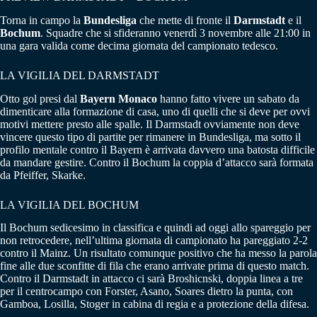
Torna in campo la
Bundesliga
che mette di fronte il
Darmstadt
e il
Bochum
. Squadre che si sfideranno venerdì 3 novembre alle 21:00 in
una gara valida come decima giornata del campionato tedesco.
LA VIGILIA DEL DARMSTADT
Otto gol presi dal
Bayern Monaco
hanno fatto vivere un sabato da
dimenticare alla formazione di casa, uno di quelli che si deve per ovvi
motivi mettere presto alle spalle. Il Darmstadt ovviamente non deve
vincere questo tipo di partite per rimanere in Bundesliga, ma sotto il
profilo mentale contro il Bayern è arrivata davvero una batosta difficile
da mandare gestire. Contro il Bochum la coppia d’attacco sarà formata
da Pfeiffer, Skarke.
LA VIGILIA DEL BOCHUM
Il Bochum sedicesimo in classifica e quindi ad oggi allo spareggio per
non retrocedere, nell’ultima giornata di campionato ha pareggiato 2-2
contro il Mainz. Un risultato comunque positivo che ha messo la parola
fine alle due sconfitte di fila che erano arrivate prima di questo match.
Contro il Darmstadt in attacco ci sarà Broshicnski, doppia linea a tre
per il centrocampo con Forster, Asano, Soares dietro la punta, con
Gamboa, Losilla, Stoger in cabina di regia e a protezione della difesa.