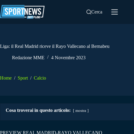
Salta
al
Cerca
contenuto
Liga: il Real Madrid riceve il Rayo Vallecano al Bernabeu
Redazione MME
4 Novembre 2023
Home
/
Sport
/
Calcio
Cosa troverai in questo articolo:
mostra
PREVIEW REAL MADRID-RAYO VALLECANO