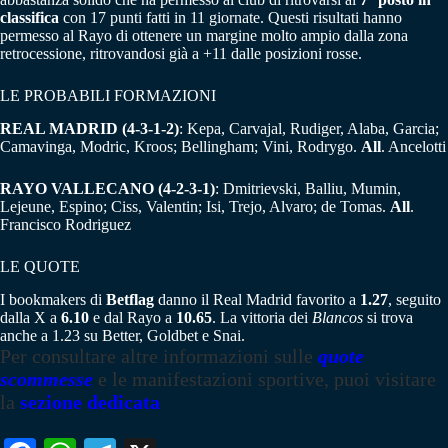
classifica
con 17 punti fatti in 11 giornate. Questi risultati hanno
permesso al Rayo di ottenere un margine molto ampio dalla zona
retrocessione, ritrovandosi già a +11 dalle posizioni rosse.
LE PROBABILI FORMAZIONI
REAL MADRID
(4-3-1-2)
: Kepa, Carvajal, Rudiger, Alaba, Garcia;
Camavinga, Modric, Kroos; Bellingham; Vini, Rodrygo.
All
. Ancelotti
RAYO VALLECANO (4-2-3-1)
: Dmitrievski, Balliu, Mumin,
Lejeune, Espino; Ciss, Valentin; Isi, Trejo, Alvaro; de Tomas.
All
.
Francisco Rodriguez
LE QUOTE
I bookmakers di
Betflag
danno il Real Madrid favorito a
1.27
, seguito
dalla X a
6.10
e dal Rayo a
10.65
. La vittoria dei
Blancos
si trova
anche a 1.23 su Better, Goldbet e Snai.
Per consultare altre informazioni sulle
quote
scommesse
e le manifestazioni sportive, puoi visitare
la
sezione dedicata