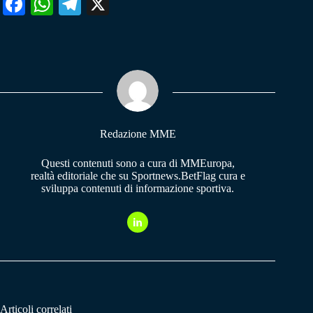
Fa
W
Te
X
ce
ha
le
bo
ts
gr
ok
A
a
pp
m
Redazione MME
Questi contenuti sono a cura di MMEuropa,
realtà editoriale che su Sportnews.BetFlag cura e
sviluppa contenuti di informazione sportiva.
Articoli correlati