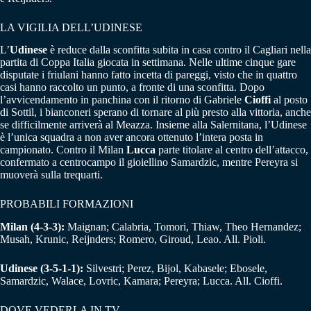
LA VIGILIA DELL’UDINESE
L’
Udinese
è reduce dalla sconfitta subita in casa contro il Cagliari nella
partita di Coppa Italia giocata in settimana. Nelle ultime cinque gare
disputate i friulani hanno fatto incetta di pareggi, visto che in quattro
casi hanno raccolto un punto, a fronte di una sconfitta. Dopo
l’avvicendamento in panchina con il ritorno di Gabriele
Cioffi
al posto
di Sottil, i bianconeri sperano di tornare al più presto alla vittoria, anche
se difficilmente arriverà al Meazza. Insieme alla Salernitana, l’Udinese
è l’unica squadra a non aver ancora ottenuto l’intera posta in
campionato. Contro il Milan
Lucca
parte titolare al centro dell’attacco,
confermato a centrocampo il gioiellino Samardzic, mentre Pereyra si
muoverà sulla trequarti.
PROBABILI FORMAZIONI
Milan (4-3-3):
Maignan; Calabria, Tomori, Thiaw, Theo Hernandez;
Musah, Krunic, Reijnders; Romero, Giroud, Leao. All. Pioli.
Udinese (3-5-1-1):
Silvestri; Perez, Bijol, Kabasele; Ebosele,
Samardzic, Walace, Lovric, Kamara; Pereyra; Lucca. All. Cioffi.
DOVE VEDERLA IN TV