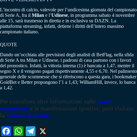
L’incontro di calcio, valevole per l’undicesima giornata del campionato
di Serie A, fra il
Milan
e l’
Udinese
, in programma sabato 4 novembre
alle 15, sarà trasmesso in diretta e in esclusiva su DAZN. La
piattaforma streaming, infatti, detiene i diritti dell’intero massimo
campionato italiano.
QUOTE
Dando un’occhiata alle previsioni degli analisti di BetFlag, nella sfida
di Serie A tra Milan e Udinese, i padroni di casa partono con i favori
del pronostico. Infatti, la vittoria interna (1) è bancata a 1,47, mentre il
segno X e il vengono pagati rispettivamente 4,55 e 6,70. Nel palinsesto
generale delle scommesse che si riferiscono a questa gara, i bookmaker
GoldBet e Better propongono l’1 a 1,43; WilliamHill, invece, lo banca
a 1,42.
Per consultare altre informazioni sulle
quote
scommesse
e le manifestazioni sportive, puoi visitare
la
sezione dedicata
Fa
W
Te
X