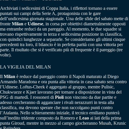
Archiviati i sedicesimi di Coppa Italia, i riflettori tornano a essere
puntati sui campi della Serie A, protagonista con le gare
dell’undicesima giornata stagionale. Una delle sfide del sabato mette di
fronte
Milan
e
Udinese
, in corsa per obiettivi diametralmente opposti
ma entrambe reduci da un pareggio. Al momento, le due squadre si
trovano rispettivamente in terza e sedicesima posizione in classifica,
con quindici lunghezze a separarle. Se consideriamo gli ultimi cinque
precedenti tra loro, il bilancio è in perfetta parità con una vittoria per
parte. Il risultato che si è verificato più di frequente è il pareggio (tre
volte).
LA VIGILIA DEL MILAN
Il
Milan
è reduce dal pareggio contro il Napoli maturato al Diego
Armando Maradona e ora punta alla vittoria in casa sabato sera contro
l’Udinese. Loftus-Cheek è aggregato al gruppo, mentre Pulisic,
Chukwueze e Kjaer lavorano per tornare a disposizione in vista del
PSG di martedì. I rossoneri di
Pioli
non vincono da due partite e
adesso cercheranno di agganciare i rivali nerazzurri in testa alla
classifica, ma devono sperare che non raccolgano punti contro
l’Atalanta. Nello schieramento iniziale, il tecnico emiliano punterà
sull’inedito tridente composto da Romero e
Leao
ai lati della prima
punta Giroud, mentre in mezzo al campo giocheranno Musah, Krunic
e Reijnders.