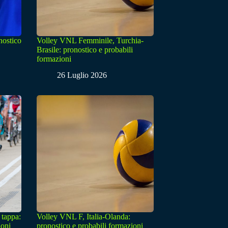
nostico
Volley VNL Femminile, Turchia-
Brasile: pronostico e probabili
formazioni
26 Luglio 2026
 tappa:
Volley VNL F, Italia-Olanda:
ioni
pronostico e probabili formazioni