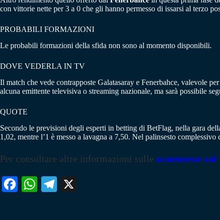
con vittorie nette per 3 a 0 che gli hanno permesso di issarsi al terzo po
PROBABILI FORMAZIONI
Le probabili formazioni della sfida non sono al momento disponibili.
DOVE VEDERLA IN TV
Il match che vede contrapposte Galatasaray e Fenerbahce, valevole per 
alcuna emittente televisiva o streaming nazionale, ma sarà possibile segui
QUOTE
Secondo le previsioni degli esperti in betting di BetFlag, nella gara del
1,02, mentre l’1 è messo a lavagna a 7,50. Nel palinsesto complessivo d
Per consultare altre informazioni sulle
scommesse sul 
Fa
W
Te
X
ce
ha
le
bo
ts
gr