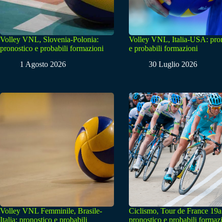
Volley VNL, Slovenia-Polonia:
Volley VNL, Italia-USA: pro
pronostico e probabili formazioni
e probabili formazioni
1 Agosto 2026
30 Luglio 2026
Volley VNL Femminile, Brasile-
Ciclismo, Tour de France 19a
Italia: pronostico e probabili
pronostico e probabili formaz