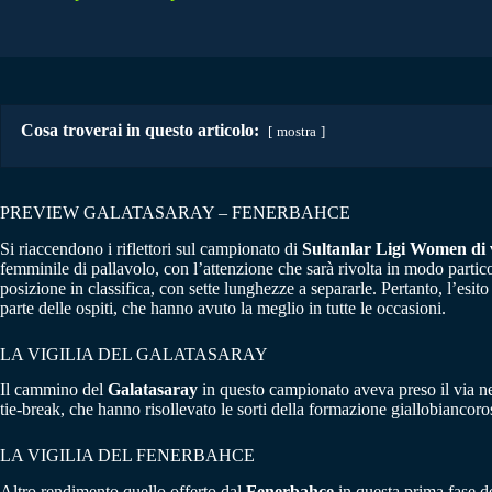
Cosa troverai in questo articolo:
mostra
PREVIEW GALATASARAY – FENERBAHCE
Si riaccendono i riflettori sul campionato di
Sultanlar Ligi Women di 
femminile di pallavolo, con l’attenzione che sarà rivolta in modo particol
posizione in classifica, con sette lunghezze a separarle. Pertanto, l’esi
parte delle ospiti, che hanno avuto la meglio in tutte le occasioni.
LA VIGILIA DEL GALATASARAY
Il cammino del
Galatasaray
in questo campionato aveva preso il via ne
tie-break, che hanno risollevato le sorti della formazione giallobiancoro
LA VIGILIA DEL FENERBAHCE
Altro rendimento quello offerto dal
Fenerbahce
in questa prima fase del