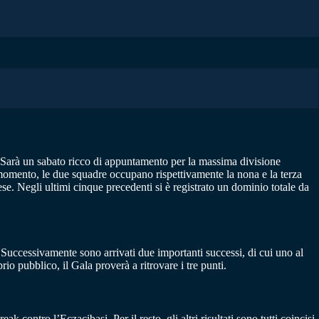
e. Sarà un sabato ricco di appuntamento per la massima divisione
momento, le due squadre occupano rispettivamente la nona e la terza
ese. Negli ultimi cinque precedenti si è registrato un dominio totale da
Successivamente sono arrivati due importanti successi, di cui uno al
io pubblico, il Gala proverà a ritrovare i tre punti.
ak contro l’Eczacibasi. Per il resto, gli altri risultati sono tutti coincisi