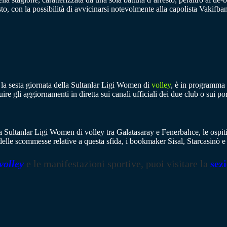
sto, con la possibilità di avvicinarsi notevolmente alla capolista Vakifba
la sesta giornata della Sultanlar Ligi Women di
volley
, è in programma 
re gli aggiornamenti in diretta sui canali ufficiali dei due club o sui por
la Sultanlar Ligi Women di volley tra Galatasaray e Fenerbahce, le ospiti 
elle scommesse relative a questa sfida, i bookmaker Sisal, Starcasinò e
volley
e le manifestazioni sportive, puoi visitare la
sez