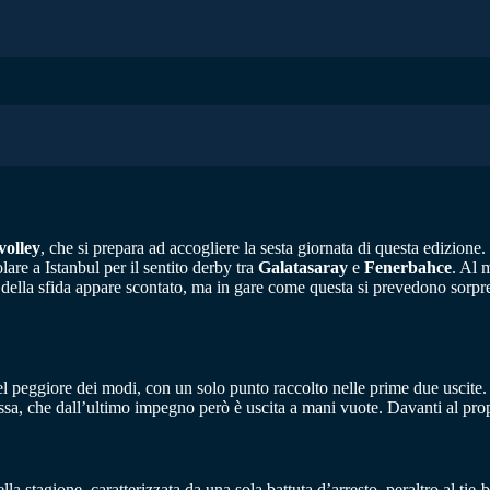
volley
, che si prepara ad accogliere la sesta giornata di questa edizion
are a Istanbul per il sentito derby tra
Galatasaray
e
Fenerbahce
. Al 
to della sfida appare scontato, ma in gare come questa si prevedono sorpr
l peggiore dei modi, con un solo punto raccolto nelle prime due uscite. 
ssa, che dall’ultimo impegno però è uscita a mani vuote. Davanti al propr
la stagione, caratterizzata da una sola battuta d’arresto, peraltro al tie-bre