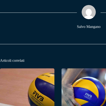
ok
A
a
pp
m
Salvo Mangano
Articoli correlati