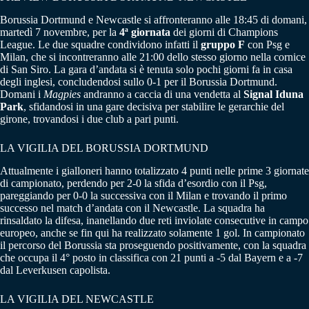
Borussia Dortmund e Newcastle si affronteranno alle 18:45 di domani,
martedì 7 novembre, per la
4ª giornata
dei giorni di Champions
League. Le due squadre condividono infatti il
gruppo F
con Psg e
Milan, che si incontreranno alle 21:00 dello stesso giorno nella cornice
di San Siro. La gara d’andata si è tenuta solo pochi giorni fa in casa
degli inglesi, concludendosi sullo 0-1 per il Borussia Dortmund.
Domani i
Magpies
andranno a caccia di una vendetta al
Signal Iduna
Park
, sfidandosi in una gare decisiva per stabilire le gerarchie del
girone, trovandosi i due club a pari punti.
LA VIGILIA DEL BORUSSIA DORTMUND
Attualmente i gialloneri hanno totalizzato 4 punti nelle prime 3 giornate
di campionato, perdendo per 2-0 la sfida d’esordio con il Psg,
pareggiando per 0-0 la successiva con il Milan e trovando il primo
successo nel match d’andata con il Newcastle. La squadra ha
rinsaldato la difesa, inanellando due reti inviolate consecutive in campo
europeo, anche se fin qui ha realizzato solamente 1 gol. In campionato
il percorso del Borussia sta proseguendo positivamente, con la squadra
che occupa il 4° posto in classifica con 21 punti a -5 dal Bayern e a -7
dal Leverkusen capolista.
LA VIGILIA DEL NEWCASTLE