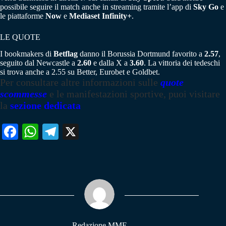
possibile seguire il match anche in streaming tramite l’app di
Sky Go
e
le piattaforme
Now
e
Mediaset Infinity+
.
LE QUOTE
I bookmakers di
Betflag
danno il Borussia Dortmund favorito a
2.57
,
seguito dal Newcastle a
2.60
e dalla X a
3.60
. La vittoria dei tedeschi
si trova anche a 2.55 su Better, Eurobet e Goldbet.
Per consultare altre informazioni sulle
quote
scommesse
e le manifestazioni sportive, puoi visitare
la
sezione dedicata
Fa
W
Te
X
ce
ha
le
bo
ts
gr
ok
A
a
pp
m
Redazione MME