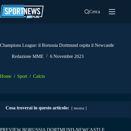
Salta
al
Cerca
contenuto
Champions League: il Borussia Dortmund ospita il Newcastle
Redazione MME
6 Novembre 2023
Home
/
Sport
/
Calcio
Cosa troverai in questo articolo:
mostra
PREVIEW BORUSSIA DORTMUND-NEWCASTLE