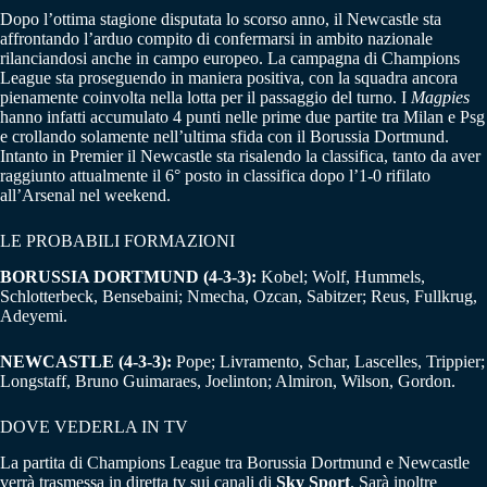
Dopo l’ottima stagione disputata lo scorso anno, il Newcastle sta
affrontando l’arduo compito di confermarsi in ambito nazionale
rilanciandosi anche in campo europeo. La campagna di Champions
League sta proseguendo in maniera positiva, con la squadra ancora
pienamente coinvolta nella lotta per il passaggio del turno. I
Magpies
hanno infatti accumulato 4 punti nelle prime due partite tra Milan e Psg
e crollando solamente nell’ultima sfida con il Borussia Dortmund.
Intanto in Premier il Newcastle sta risalendo la classifica, tanto da aver
raggiunto attualmente il 6° posto in classifica dopo l’1-0 rifilato
all’Arsenal nel weekend.
LE PROBABILI FORMAZIONI
BORUSSIA DORTMUND (4-3-3):
Kobel; Wolf, Hummels,
Schlotterbeck, Bensebaini; Nmecha, Ozcan, Sabitzer; Reus, Fullkrug,
Adeyemi.
NEWCASTLE (4-3-3):
Pope; Livramento, Schar, Lascelles, Trippier;
Longstaff, Bruno Guimaraes, Joelinton; Almiron, Wilson, Gordon.
DOVE VEDERLA IN TV
La partita di Champions League tra Borussia Dortmund e Newcastle
verrà trasmessa in diretta tv sui canali di
Sky Sport
. Sarà inoltre