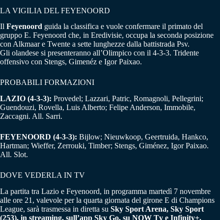
LA VIGILIA DEL FEYENOORD
Il
Feyenoord
guida la classifica e vuole confermare il primato del
gruppo E. Feyenoord che, in Eredivisie, occupa la seconda posizione
con Alkmaar e Twente a sette lunghezze dalla battistrada Psv.
Gli olandese si presenteranno all’Olimpico con il 4-3-3. Tridente
offensivo con Stengs, Gimenéz e Igor Paixao.
PROBABILI FORMAZIONI
LAZIO (4-3-3):
Provedel; Lazzari, Patric, Romagnoli, Pellegrini;
Guendouzi, Rovella, Luis Alberto; Felipe Anderson, Immobile,
Zaccagni. All. Sarri.
FEYENOORD (4-3-3):
Bijlow; Nieuwkoop, Geertruida, Hankco,
Hartman; Wieffer, Zerrouki, Timber; Stengs, Giménez, Igor Paixao.
All. Slot.
DOVE VEDERLA IN TV
La partita tra Lazio e Feyenoord, in programma martedì 7 novembre
alle ore 21, valevole per la quarta giornata del girone E di Champions
League, sarà trasmessa in diretta su
Sky Sport Arena, Sky Sport
(253), in streaming, sull’app Sky Go, su NOW Tv e Infinity+.