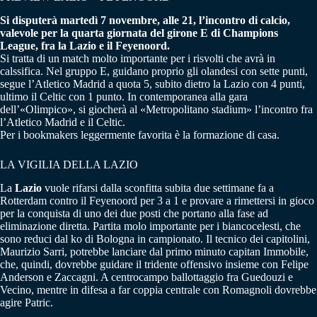
Si disputerà martedì 7 novembre, alle 21, l’incontro di calcio,
valevole per la quarta giornata del girone E di Champions
League, fra la Lazio e il Feyenoord.
Si tratta di un match molto importante per i risvolti che avrà in
calssifica. Nel gruppo E, guidano proprio gli olandesi con sette punti,
segue l’Atletico Madrid a quota 5, subito dietro la Lazio con 4 punti,
ultimo il Celtic con 1 punto. In contemporanea alla gara
dell’«Olimpico», si giocherà al «Metropolitano stadium» l’incontro fra
l’Atletico Madrid e il Celtic.
Per i bookmakers leggermente favorita è la formazione di casa.
LA VIGILIA DELLA LAZIO
La
Lazio
vuole rifarsi dalla sconfitta subita due settimane fa a
Rotterdam contro il Feyenoord per 3 a 1 e provare a rimettersi in gioco
per la conquista di uno dei due posti che portano alla fase ad
eliminazione diretta. Partita molo importante per i biancocelesti, che
sono reduci dal ko di Bologna in campionato. Il tecnico dei capitolini,
Maurizio Sarri, potrebbe lanciare dal primo minuto capitan Immobile,
che, quindi, dovrebbe guidare il tridente offensivo insieme con Felipe
Anderson e Zaccagni. A centrocampo ballottaggio fra Guedouzi e
Vecino, mentre in difesa a far coppia centrale con Romagnoli dovrebbe
agire Patric.