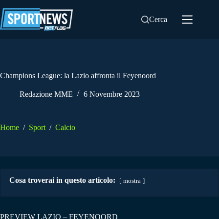
Salta
al
Cerca
contenuto
Champions League: la Lazio affronta il Feyenoord
Redazione MME
6 Novembre 2023
Home
/
Sport
/
Calcio
Cosa troverai in questo articolo:
mostra
PREVIEW LAZIO – FEYENOORD