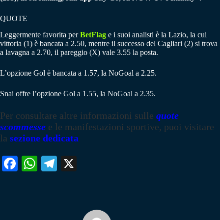
QUOTE
Leggermente favorita per
BetFlag
e i suoi analisti è la Lazio, la cui
vittoria (1) è bancata a 2.50, mentre il successo del Cagliari (2) si trova
a lavagna a 2.70, il pareggio (X) vale 3.55 la posta.
L’opzione Gol è bancata a 1.57, la NoGoal a 2.25.
Snai offre l’opzione Gol a 1.55, la NoGoal a 2.35.
Per consultare altre informazioni sulle
quote
scommesse
e le manifestazioni sportive, puoi visitare
la
sezione dedicata
Fa
W
Te
X
ce
ha
le
bo
ts
gr
ok
A
a