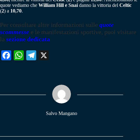
quote vediamo che
William Hill e Snai
danno la vittoria del
Celtic
(
2
) a
10,70
.
Per consultare altre informazioni sulle
quote
scommesse
e le manifestazioni sportive, puoi visitare
la
sezione dedicata
Fa
W
Te
X
ce
ha
le
bo
ts
gr
ok
A
a
pp
m
Salvo Mangano