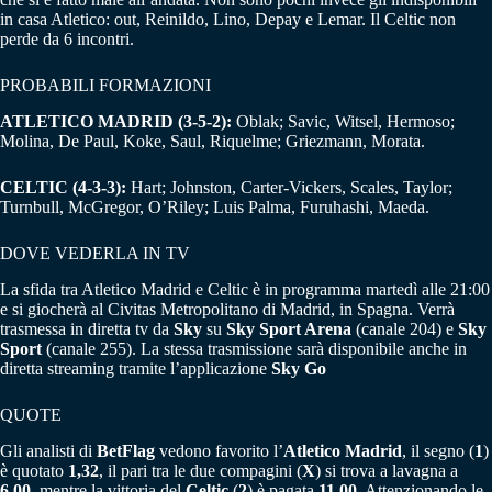
in casa Atletico: out, Reinildo, Lino, Depay e Lemar. Il Celtic non
perde da 6 incontri.
PROBABILI FORMAZIONI
ATLETICO MADRID (3-5-2):
Oblak; Savic, Witsel, Hermoso;
Molina, De Paul, Koke, Saul, Riquelme; Griezmann, Morata.
CELTIC (4-3-3):
Hart; Johnston, Carter-Vickers, Scales, Taylor;
Turnbull, McGregor, O’Riley; Luis Palma, Furuhashi, Maeda.
DOVE VEDERLA IN TV
La sfida tra Atletico Madrid e Celtic è in programma martedì alle 21:00
e si giocherà al Civitas Metropolitano di Madrid, in Spagna. Verrà
trasmessa in diretta tv da
Sky
su
Sky Sport Arena
(canale 204) e
Sky
Sport
(canale 255). La stessa trasmissione sarà disponibile anche in
diretta streaming tramite l’applicazione
Sky Go
QUOTE
Gli analisti di
BetFlag
vedono favorito l’
Atletico Madrid
, il segno (
1
)
è quotato
1,32
, il pari tra le due compagini (
X
) si trova a lavagna a
6,00,
mentre la vittoria del
Celtic
(
2
) è pagata
11,00
. Attenzionando le