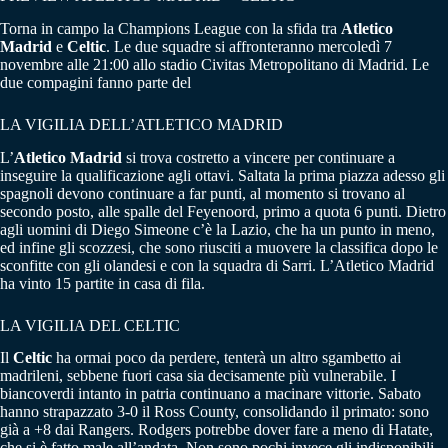
Torna in campo la Champions League con la sfida tra
Atletico
Madrid
e
Celtic
. Le due squadre si affronteranno mercoledì 7
novembre alle 21:00 allo stadio Civitas Metropolitano di Madrid. Le
due compagini fanno parte del
LA VIGILIA DELL’ATLETICO MADRID
L’
Atletico Madrid
si trova costretto a vincere per continuare a
inseguire la qualificazione agli ottavi. Saltata la prima piazza adesso gli
spagnoli devono continuare a far punti, al momento si trovano al
secondo posto, alle spalle del Feyenoord, primo a quota 6 punti. Dietro
agli uomini di Diego Simeone c’è la Lazio, che ha un punto in meno,
ed infine gli scozzesi, che sono riusciti a muovere la classifica dopo le
sconfitte con gli olandesi e con la squadra di Sarri. L’Atletico Madrid
ha vinto 15 partite in casa di fila.
LA VIGILIA DEL CELTIC
Il
Celtic
ha ormai poco da perdere, tenterà un altro sgambetto ai
madrileni, sebbene fuori casa sia decisamente più vulnerabile. I
biancoverdi intanto in patria continuano a macinare vittorie. Sabato
hanno strapazzato 3-0 il Ross County, consolidando il primato: sono
già a +8 dai Rangers. Rodgers potrebbe dover fare a meno di Hatate,
che si è fatto male all’andata. Non sono pochi invece gli indisponibili