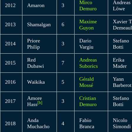
Mirco
Andreas
2012
Amaron
3
Demuro
Löwe
Maxime
Xavier T
2013
Shamalgan
6
Guyon
Demeaul
Priore
Dario
Stefano
2014
3
Philip
Vargiu
Botti
Red
Andreas
Erika
2015
7
Dubawi
Suborics
Mader
Gérald
Yann
2016
Waikika
5
Mossé
Barberot
Amore
Cristian
Stefano
2017
3
[b]
Hass
Demuro
Botti
Anda
Fabio
Nicolo
2018
4
Muchacho
Branca
Simondi