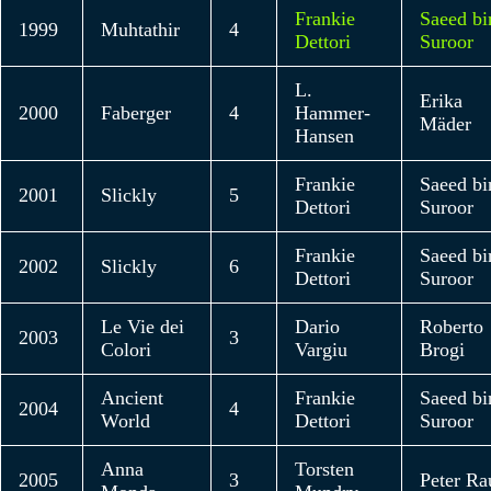
Frankie
Saeed bi
1999
Muhtathir
4
Dettori
Suroor
L.
Erika
2000
Faberger
4
Hammer-
Mäder
Hansen
Frankie
Saeed bi
2001
Slickly
5
Dettori
Suroor
Frankie
Saeed bi
2002
Slickly
6
Dettori
Suroor
Le Vie dei
Dario
Roberto
2003
3
Colori
Vargiu
Brogi
Ancient
Frankie
Saeed bi
2004
4
World
Dettori
Suroor
Anna
Torsten
2005
3
Peter Ra