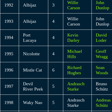
Willie
John
1992
Alhijaz
3
Carson
Dunlop
Willie
John
1993
Alhijaz
4
Carson
Dunlop
Port
Kevin
David
1994
4
Lucaya
Darley
Loder
Michael
Geoff
1995
Nicolotte
4
Hills
Wragg
Richard
Sean
1996
Mistle Cat
6
Hughes
Woods
Devil
Andrasch
Bruno
1997
5
River Peek
Starke
Schütz
Andrasch
Andreas
1998
Waky Nao
5
Starke
Schütz