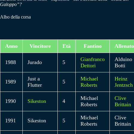
Galoppo”?
Albo della corsa
Anno
Vincitore
Età
Fantino
Allenato
Gianfranco
Alduino
1988
Jurado
5
Dettori
Botti
Just a
Michael
Heinz
1989
5
Flutter
Roberts
Jentzsch
Michael
Clive
1990
Sikeston
4
Roberts
Brittain
Michael
Clive
1991
Sikeston
5
Roberts
Brittain