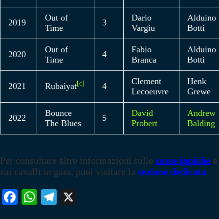
Out of
Dario
Alduino
2019
3
Time
Vargiu
Botti
Out of
Fabio
Alduino
2020
4
Time
Branca
Botti
Clement
Henk
[c]
2021
Rubaiyat
4
Lecoeuvre
Grewe
Bounce
David
Andrew
2022
5
The Blues
Probert
Balding
Per consultare altre informazioni sulle
corse ippiche
e
sui cavalli in gara, puoi visitare la
sezione dedicata
Fa
W
Te
X
ce
ha
le