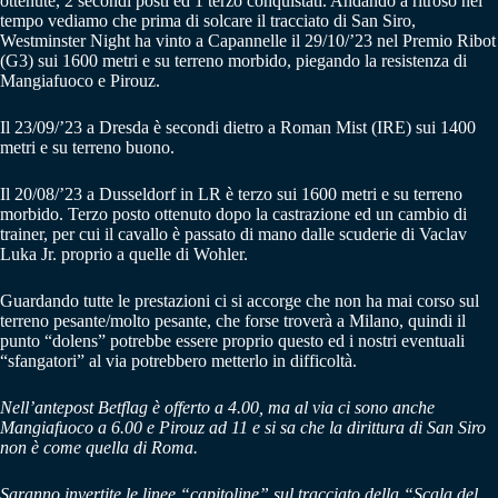
ottenute, 2 secondi posti ed 1 terzo conquistati. Andando a ritroso nel
tempo vediamo che prima di solcare il tracciato di San Siro,
Westminster Night ha vinto a Capannelle il 29/10/’23 nel Premio Ribot
(G3) sui 1600 metri e su terreno morbido, piegando la resistenza di
Mangiafuoco e Pirouz.
Il 23/09/’23 a Dresda è secondi dietro a Roman Mist (IRE) sui 1400
metri e su terreno buono.
Il 20/08/’23 a Dusseldorf in LR è terzo sui 1600 metri e su terreno
morbido. Terzo posto ottenuto dopo la castrazione ed un cambio di
trainer, per cui il cavallo è passato di mano dalle scuderie di Vaclav
Luka Jr. proprio a quelle di Wohler.
Guardando tutte le prestazioni ci si accorge che non ha mai corso sul
terreno pesante/molto pesante, che forse troverà a Milano, quindi il
punto “dolens” potrebbe essere proprio questo ed i nostri eventuali
“sfangatori” al via potrebbero metterlo in difficoltà.
Nell’antepost Betflag è offerto a 4.00, ma al via ci sono anche
Mangiafuoco a 6.00 e Pirouz ad 11 e si sa che la dirittura di San Siro
non è come quella di Roma.
Saranno invertite le linee “capitoline” sul tracciato della “Scala del