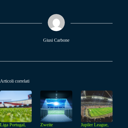
bo
ts
gr
ok
A
a
pp
m
Giusi Carbone
Articoli correlati
Liga Portugal,
Zweite
Jupiler League,