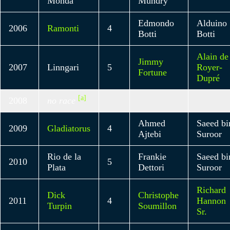
Monda
Mundry
Edmondo
Alduino
2006
Ramonti
4
Botti
Botti
Alain de
Jimmy
2007
Linngari
5
Royer-
Fortune
Dupré
[a]
2008
no race
Ahmed
Saeed bi
2009
Gladiatorus
4
Ajtebi
Suroor
Rio de la
Frankie
Saeed bi
2010
5
Plata
Dettori
Suroor
Richard
Dick
Christophe
2011
4
Hannon
Turpin
Soumillon
Sr.