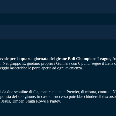
levole per la quarta giornata del girone B di Champions League, fra 
fica. Nel gruppo E, guidano proprio i Gunners con 6 punti, segue il Lens 
nteggio lascerebbe le porte aperte ad ogni evenienza.
da due sconfitte di fila, maturate una in Premier, di misura, contro il N
ista del suo girone, in caso di successo potrebbe chiudere il discorso q
el Jesus, Timber, Smith Rowe e Partey.