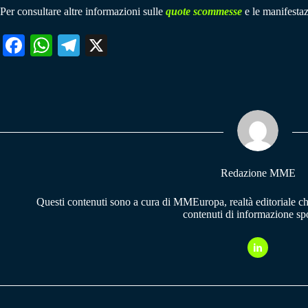
Per consultare altre informazioni sulle
quote scommesse
e le manifestaz
Fa
W
Te
X
ce
ha
le
bo
ts
gr
ok
A
a
pp
m
Redazione MME
Questi contenuti sono a cura di MMEuropa, realtà editoriale c
contenuti di informazione spo