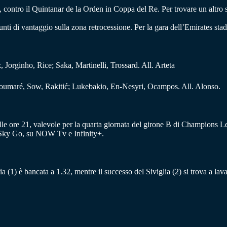
e, contro il Quintanar de la Orden in Coppa del Re. Per trovare un altro 
 punti di vantaggio sulla zona retrocessione. Per la gara dell’Emirates 
Jorginho, Rice; Saka, Martinelli, Trossard. All. Arteta
oumaré, Sow, Rakitić; Lukebakio, En-Nesyri, Ocampos. All. Alonso.
le ore 21, valevole per la quarta giornata del girone B di Champions Le
p Sky Go, su NOW Tv e Infinity+.
oria (1) è bancata a 1.32, mentre il successo del Siviglia (2) si trova a la