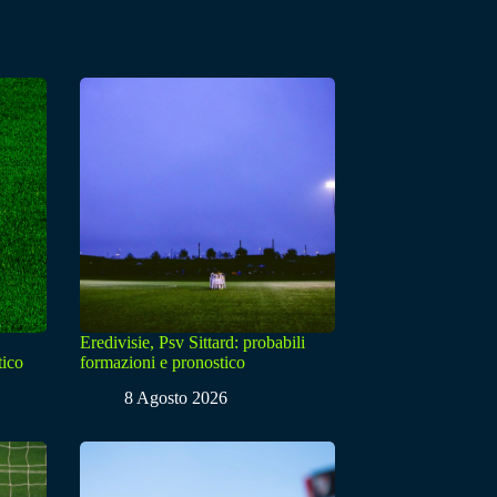
Eredivisie, Psv Sittard: probabili
tico
formazioni e pronostico
8 Agosto 2026