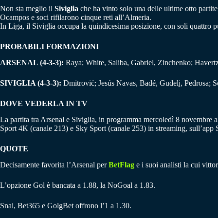
Non sta meglio il
Siviglia
che ha vinto solo una delle ultime otto partit
Ocampos e soci rifilarono cinque reti all’Almeria.
In Liga, il Siviglia occupa la quindicesima posizione, con soli quattro
PROBABILI FORMAZIONI
ARSENAL (4-3-3):
Raya; White, Saliba, Gabriel, Zinchenko; Havertz, 
SIVIGLIA (4-3-3):
Dmitrović; Jesús Navas, Badé, Gudelj, Pedrosa; S
DOVE VEDERLA IN TV
La partita tra Arsenal e Siviglia, in programma mercoledì 8 novembre al
Sport 4K (canale 213) e Sky Sport (canale 253) in streaming, sull’ap
QUOTE
Decisamente favorita l’Arsenal per
BetFlag
e i suoi analisti la cui vitt
L’opzione Gol è bancata a 1.88, la NoGoal a 1.83.
Snai, Bet365 e GolgBet offrono l’1 a 1.30.