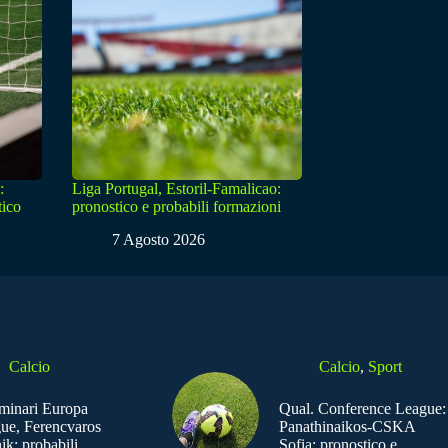
:
Liga Portugal, Estoril-Famalicao:
tico
pronostico e probabili formazioni
7 Agosto 2026
Calcio
Calcio
,
Sport
iminari Europa
Qual. Conference League:
ue, Ferencvaros
Panathinaikos-CSKA
ik: probabili
Sofia: pronostico e