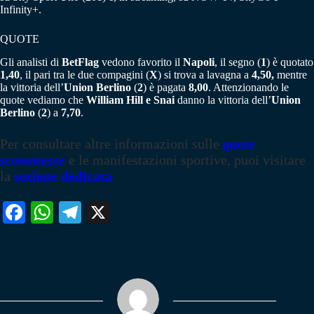
Infinity+.
QUOTE
Gli analisti di
BetFlag
vedono favorito il
Napoli
, il segno (
1
) è quotato
1,40
, il pari tra le due compagini (
X
) si trova a lavagna a
4,50,
mentre
la vittoria dell’
Union Berlino
(
2
) è pagata
8,00
. Attenzionando le
quote vediamo che
William Hill e Snai
danno la vittoria dell’
Union
Berlino
(
2
) a
7,70
.
Per consultare altre informazioni sulle
quote
scommesse
e le manifestazioni sportive, puoi visitare
la
sezione dedicata
Fa
W
Te
X
ce
ha
le
bo
ts
gr
ok
A
a
pp
m