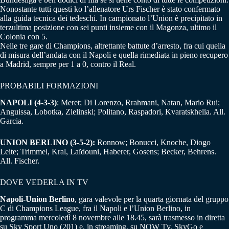
Nonostante tutti questi ko l’allenatore Urs Fischer è stato confermato
alla guida tecnica dei tedeschi. In campionato l’Union è precipitato in
terzultima posizione con sei punti insieme con il Magonza, ultimo il
Colonia con 5.
Nelle tre gare di Champions, altrettante battute d’arresto, fra cui quella
di misura dell’andata con il Napoli e quella rimediata in pieno recupero
a Madrid, sempre per 1 a 0, contro il Real.
PROBABILI FORMAZIONI
NAPOLI (4-3-3)
: Meret; Di Lorenzo, Rrahmani, Natan, Mario Rui;
Anguissa, Lobotka, Zielinski; Politano, Raspadori, Kvaratskhelia. All.
Garcia.
UNION BERLINO (3-5-2):
Ronnow; Bonucci, Knoche, Diogo
Leite; Trimmel, Kral, Laïdouni, Haberer, Gosens; Becker, Behrens.
All. Fischer.
DOVE VEDERLA IN TV
Napoli-Union Berlino
, gara valevole per la quarta giornata del gruppo
C di Champions League, fra il Napoli e l’Union Berlino, in
programma mercoledì 8 novembre alle 18.45, sarà trasmesso in diretta
su Sky Sport Uno (201) e, in streaming, su NOW Tv, SkyGo e