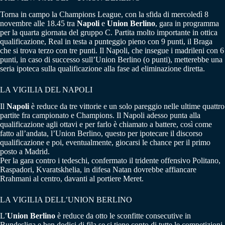
Torna in campo la Champions League, con la sfida di mercoledì 8
novembre alle 18.45 tra
Napoli
e
Union Berlino
, gara in programma
per la quarta giornata del gruppo C. Partita molto importante in ottica
qualificazione, Real in testa a punteggio pieno con 9 punti, il Braga
che si trova terzo con tre punti. Il Napoli, che insegue i madrileni con 6
punti, in caso di successo sull’Union Berlino (o punti), metterebbe una
seria ipoteca sulla qualificazione alla fase ad eliminazione diretta.
LA VIGILIA DEL NAPOLI
Il
Napoli
è reduce da tre vittorie e un solo pareggio nelle ultime quattro
partite fra campionato e Champions. Il Napoli adesso punta alla
qualificazione agli ottavi e per farlo è chiamato a battere, così come
fatto all’andata, l’Union Berlino, questo per ipotecare il discorso
qualificazione e poi, eventualmente, giocarsi le chance per il primo
posto a Madrid.
Per la gara contro i tedeschi, confermato il tridente offensivo Politano,
Raspadori, Kvaratskhelia, in difesa Natan dovrebbe affiancare
Rrahmani al centro, davanti al portiere Meret.
LA VIGILIA DELL’UNION BERLINO
L’
Union Berlino
è reduce da otto le sconfitte consecutive in
Bundesliga e ben dodici di fila se si tiene conto di tutte le competizioni.