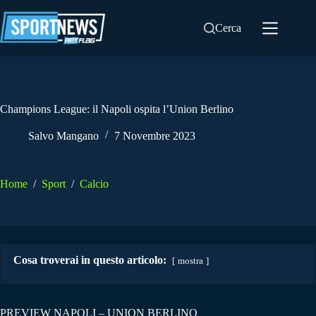
Salta
al
Cerca
contenuto
Champions League: il Napoli ospita l’Union Berlino
Salvo Mangano
7 Novembre 2023
Home
/
Sport
/
Calcio
Cosa troverai in questo articolo:
mostra
PREVIEW NAPOLI – UNION BERLINO