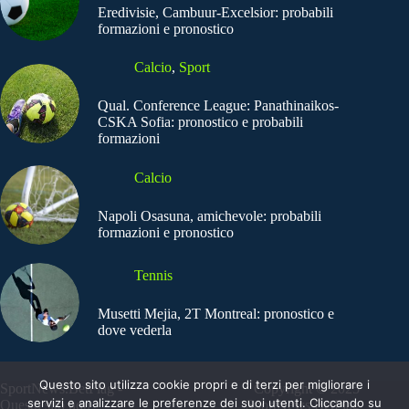
Eredivisie, Cambuur-Excelsior: probabili
formazioni e pronostico
Calcio
,
Sport
Qual. Conference League: Panathinaikos-
CSKA Sofia: pronostico e probabili
formazioni
Calcio
Napoli Osasuna, amichevole: probabili
formazioni e pronostico
Tennis
Musetti Mejia, 2T Montreal: pronostico e
dove vederla
Questo sito utilizza cookie propri e di terzi per migliorare i
SportNews.BetFlag -
Copyright © 2025
servizi e analizzare le preferenze dei suoi utenti. Cliccando su
Questo sito non
SportNews BetFlag