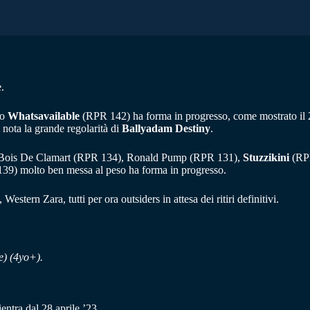
e.
io
Whatsavailable
(RPR 142) ha forma in progresso, come mostrato il 26
nota la grande regolarità di
Ballyadam Destiny
.
6), Bois De Clamart (RPR 134), Ronald Pump (RPR 131),
Stuzzikini
(RPR
39) molto ben messa al peso ha forma in progresso.
rn Zara, tutti per ora outsiders in attesa dei ritiri definitivi.
e) (4yo+).
ntra dal 28 aprile ’23.