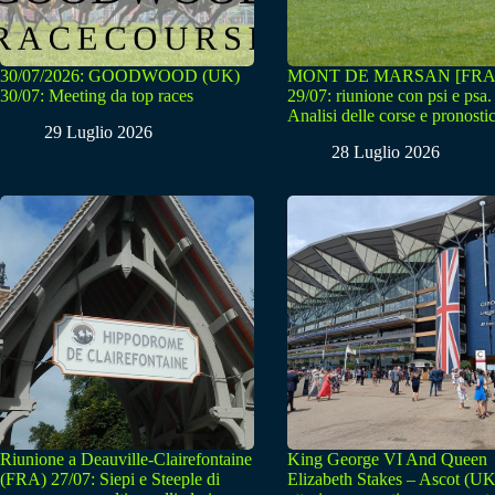
30/07/2026: GOODWOOD (UK)
MONT DE MARSAN [FRA
30/07: Meeting da top races
29/07: riunione con psi e psa.
Analisi delle corse e pronostic
29 Luglio 2026
28 Luglio 2026
Riunione a Deauville-Clairefontaine
King George VI And Queen
(FRA) 27/07: Siepi e Steeple di
Elizabeth Stakes – Ascot (UK