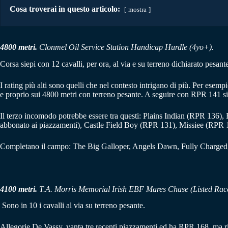
Cosa troverai in questo articolo:
mostra
4800 metri.
Clonmel Oil Service Station Handicap Hurdle (4yo+).
Corsa siepi con 12 cavalli, per ora, al via e su terreno dichiarato pesant
I rating più alti sono quelli che nel contesto intrigano di più. Per esemp
e proprio sui 4800 metri con terreno pesante. A seguire con RPR 141 si 
Il terzo incomodo potrebbe essere tra questi: Plains Indian (RPR 13
abbonato ai piazzamenti), Castle Field Boy (RPR 131), Missiee (RPR 1
Completano il campo: The Big Galloper, Angels Dawn, Fully Charged, Weste
4100 metri.
T.A. Morris Memorial Irish EBF Mares Chase (Listed Rac
Sono in 10 i cavalli al via su terreno pesante.
Allegorie De Vassy, vanta tre recenti piazzamenti ed ha RPR 168, ma rie