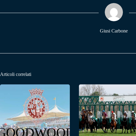
ok
A
a
pp
m
Giusi Carbone
Articoli correlati