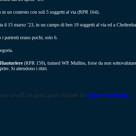
 in un contesto con soli 5 soggetti al via (RPR 164).
sta il 15 marzo ’23, in un campo di ben 19 soggetti al via ed a Cheltenh
i partenti erano pochi, solo 6.
tegoria.
Hauturiere
(RPR 159), trained WP. Mullins, forse da non sottovalutare, p
re. Si attendono i ritiri.
 sui cavalli in gara, puoi visitare la
sezione dedicata