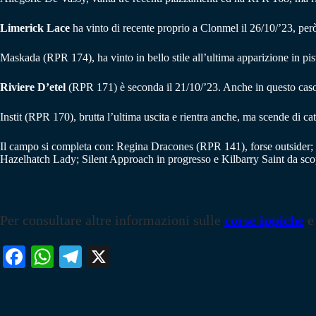
Limerick Lace
ha vinto di recente proprio a Clonmel il 26/10/’23, però
Maskada (RPR 174), ha vinto in bello stile all’ultima apparizione in pi
Riviere D’etel
(RPR 171) è seconda il 21/10/’23. Anche in questo caso 
Instit (RPR 170), brutta l’ultima uscita e rientra anche, ma scende di ca
Il campo si completa con: Regina Dracones (RPR 141), forse outsider;
Hazelhatch Lady; Silent Approach in progresso e Kilbarry Saint da scopri
Per consultare altre informazioni sulle
corse ippiche
e
Fa
W
Te
X
ce
ha
le
bo
ts
gr