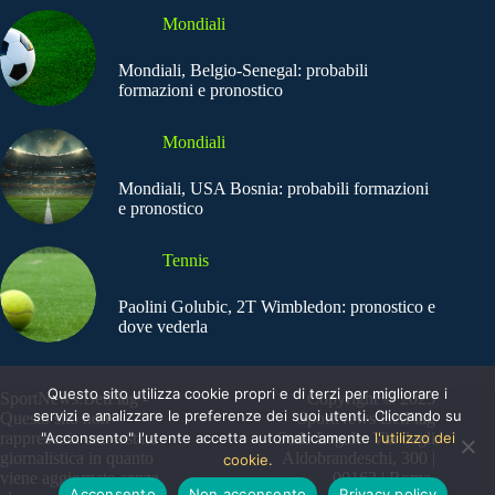
Mondiali
Mondiali, Belgio-Senegal: probabili
formazioni e pronostico
Mondiali
Mondiali, USA Bosnia: probabili formazioni
e pronostico
Tennis
Paolini Golubic, 2T Wimbledon: pronostico e
dove vederla
Questo sito utilizza cookie propri e di terzi per migliorare i
SportNews.BetFlag -
Copyright © 2025
servizi e analizzare le preferenze dei suoi utenti. Cliccando su
Questo sito non
SportNews BetFlag
rappresenta una testata
"Acconsento" l'utente accetta automaticamente
Sede Legale: Via degli
l'utilizzo dei
giornalistica in quanto
Aldobrandeschi, 300 |
cookie.
viene aggiornato senza
00163 | Roma
Acconsento
Non acconsento
Privacy policy