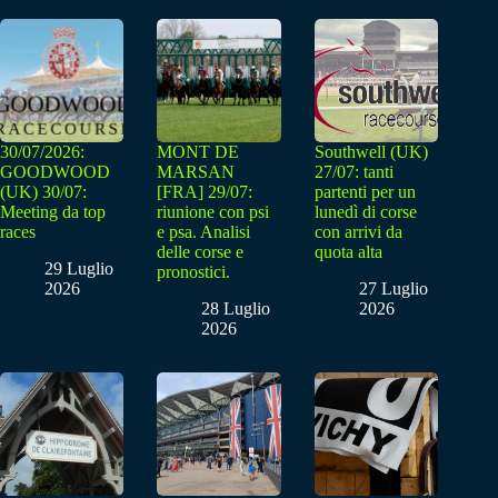
30/07/2026:
MONT DE
Southwell (UK)
GOODWOOD
MARSAN
27/07: tanti
(UK) 30/07:
[FRA] 29/07:
partenti per un
Meeting da top
riunione con psi
lunedì di corse
races
e psa. Analisi
con arrivi da
delle corse e
quota alta
29 Luglio
pronostici.
2026
27 Luglio
28 Luglio
2026
2026