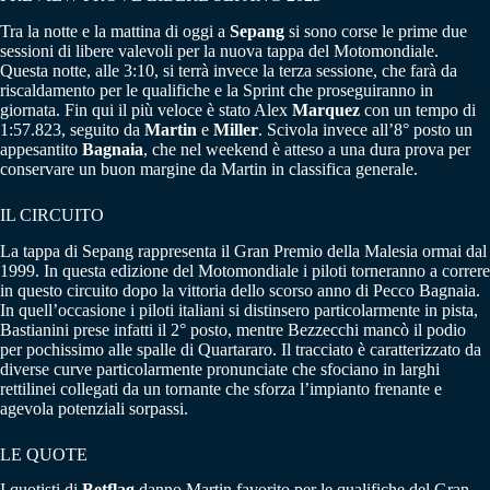
Tra la notte e la mattina di oggi a
Sepang
si sono corse le prime due
sessioni di libere valevoli per la nuova tappa del Motomondiale.
Questa notte, alle 3:10, si terrà invece la terza sessione, che farà da
riscaldamento per le qualifiche e la Sprint che proseguiranno in
giornata. Fin qui il più veloce è stato Alex
Marquez
con un tempo di
1:57.823, seguito da
Martin
e
Miller
. Scivola invece all’8° posto un
appesantito
Bagnaia
, che nel weekend è atteso a una dura prova per
conservare un buon margine da Martin in classifica generale.
IL CIRCUITO
La tappa di Sepang rappresenta il Gran Premio della Malesia ormai dal
1999. In questa edizione del Motomondiale i piloti torneranno a correre
in questo circuito dopo la vittoria dello scorso anno di Pecco Bagnaia.
In quell’occasione i piloti italiani si distinsero particolarmente in pista,
Bastianini prese infatti il 2° posto, mentre Bezzecchi mancò il podio
per pochissimo alle spalle di Quartararo. Il tracciato è caratterizzato da
diverse curve particolarmente pronunciate che sfociano in larghi
rettilinei collegati da un tornante che sforza l’impianto frenante e
agevola potenziali sorpassi.
LE QUOTE
I quotisti di
Betflag
danno Martin favorito per le qualifiche del Gran