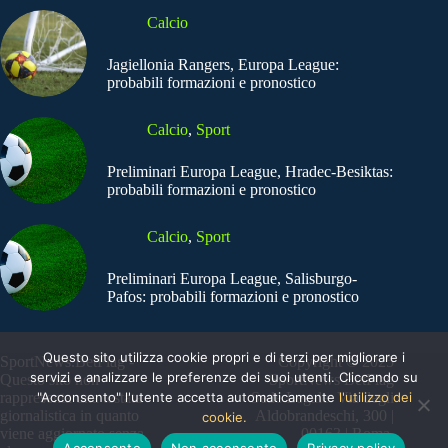
Calcio
Jagiellonia Rangers, Europa League:
probabili formazioni e pronostico
Calcio
,
Sport
Preliminari Europa League, Hradec-Besiktas:
probabili formazioni e pronostico
Calcio
,
Sport
Preliminari Europa League, Salisburgo-
Pafos: probabili formazioni e pronostico
Questo sito utilizza cookie propri e di terzi per migliorare i
SportNews.BetFlag -
Copyright © 2025
servizi e analizzare le preferenze dei suoi utenti. Cliccando su
Questo sito non
SportNews BetFlag
rappresenta una testata
"Acconsento" l'utente accetta automaticamente
Sede Legale: Via degli
l'utilizzo dei
giornalistica in quanto
Aldobrandeschi, 300 |
cookie.
viene aggiornato senza
00163 | Roma
Acconsento
Non acconsento
Privacy policy