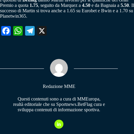
Premio a quota
1.75
, seguito da Marquez a
4.50
e da Bagnaia a
5.50
. Il
successo di Martin si trova anche a 1.65 su Eurobet e Bwin e a 1.70 su
Planetwin365.
Fa
W
Te
X
ce
ha
le
bo
ts
gr
ok
A
a
pp
m
Redazione MME
Questi contenuti sono a cura di MMEuropa,
realtà editoriale che su Sportnews.BetFlag cura e
sviluppa contenuti di informazione sportiva.