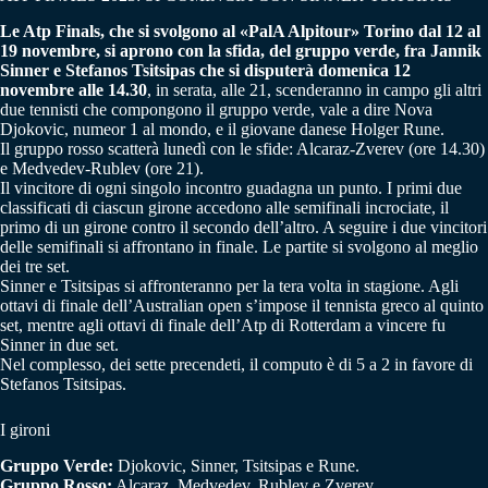
Le Atp Finals, che si svolgono al «PalA Alpitour» Torino dal 12 al
19 novembre, si aprono con la sfida, del gruppo verde, fra Jannik
Sinner e Stefanos Tsitsipas che si disputerà domenica 12
novembre alle 14.30
, in serata, alle 21, scenderanno in campo gli altri
due tennisti che compongono il gruppo verde, vale a dire Nova
Djokovic, numeor 1 al mondo, e il giovane danese Holger Rune.
Il gruppo rosso scatterà lunedì con le sfide: Alcaraz-Zverev (ore 14.30)
e Medvedev-Rublev (ore 21).
Il vincitore di ogni singolo incontro guadagna un punto. I primi due
classificati di ciascun girone accedono alle semifinali incrociate, il
primo di un girone contro il secondo dell’altro. A seguire i due vincitori
delle semifinali si affrontano in finale. Le partite si svolgono al meglio
dei tre set.
Sinner e Tsitsipas si affronteranno per la tera volta in stagione. Agli
ottavi di finale dell’Australian open s’impose il tennista greco al quinto
set, mentre agli ottavi di finale dell’Atp di Rotterdam a vincere fu
Sinner in due set.
Nel complesso, dei sette precendeti, il computo è di 5 a 2 in favore di
Stefanos Tsitsipas.
I gironi
Gruppo Verde:
Djokovic, Sinner, Tsitsipas e Rune.
Gruppo Rosso:
Alcaraz, Medvedev, Rublev e Zverev.