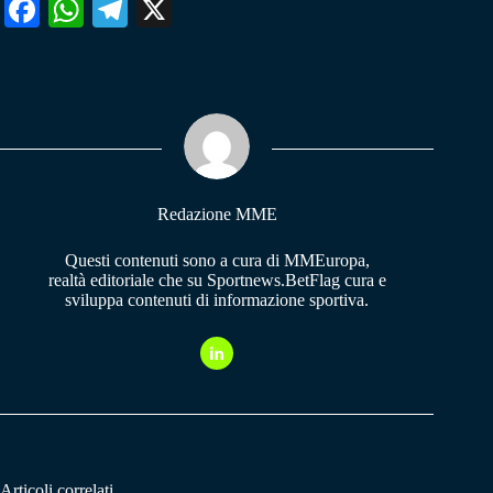
Fa
W
Te
X
ce
ha
le
bo
ts
gr
ok
A
a
pp
m
Redazione MME
Questi contenuti sono a cura di MMEuropa,
realtà editoriale che su Sportnews.BetFlag cura e
sviluppa contenuti di informazione sportiva.
Articoli correlati