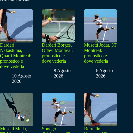
Darderi
Darderi Borges,
Musetti Jodar, 3T
Nakashima,
Ottavi Montreal:
Montreal:
Quarti Montreal:
pronostico e
pronostico e
pronostico e
dove vederla
dove vederla
dove vederla
8 Agosto
6 Agosto
10 Agosto
2026
2026
2026
Musetti Mejia,
Sonego
Berrettini