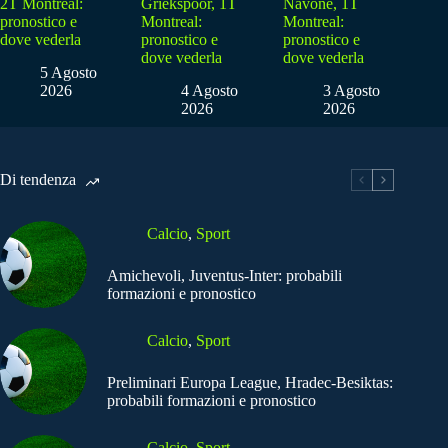
2T Montreal:
Griekspoor, 1T
Navone, 1T
pronostico e
Montreal:
Montreal:
dove vederla
pronostico e
pronostico e
dove vederla
dove vederla
5 Agosto
2026
4 Agosto
3 Agosto
2026
2026
Di tendenza
Calcio
,
Sport
Amichevoli, Juventus-Inter: probabili
formazioni e pronostico
Calcio
,
Sport
Preliminari Europa League, Hradec-Besiktas:
probabili formazioni e pronostico
Calcio
,
Sport