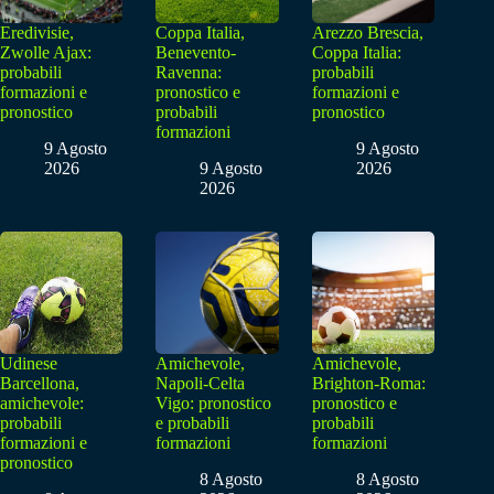
Eredivisie,
Coppa Italia,
Arezzo Brescia,
Zwolle Ajax:
Benevento-
Coppa Italia:
probabili
Ravenna:
probabili
formazioni e
pronostico e
formazioni e
pronostico
probabili
pronostico
formazioni
9 Agosto
9 Agosto
2026
9 Agosto
2026
2026
Udinese
Amichevole,
Amichevole,
Barcellona,
Napoli-Celta
Brighton-Roma:
amichevole:
Vigo: pronostico
pronostico e
probabili
e probabili
probabili
formazioni e
formazioni
formazioni
pronostico
8 Agosto
8 Agosto