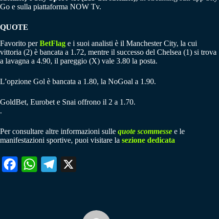
Go e sulla piattaforma NOW Tv.
QUOTE
Favorito per
BetFlag
e i suoi analisti è il Manchester City, la cui
vittoria (2) è bancata a 1.72, mentre il successo del Chelsea (1) si trova
a lavagna a 4.90, il pareggio (X) vale 3.80 la posta.
L’opzione Gol è bancata a 1.80, la NoGoal a 1.90.
GoldBet, Eurobet e Snai offrono il 2 a 1.70.
.
Per consultare altre informazioni sulle
quote scommesse
e le
manifestazioni sportive, puoi visitare la
sezione dedicata
Fa
W
Te
X
ce
ha
le
bo
ts
gr
ok
A
a