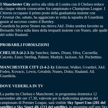
Il
Manchester City
arriva alla sfida di Londra con il Chelsea reduce
da cinque vittorie consecutive fra campionato e Champions League. I
Citizens occupano il primo posto della graduatoria insieme con
l’Arsenal che, sabato, ha agganciato in vetta la squadra di Guardiola
grazie al successo contro il Burnley.
Guardiola ha perso Stones ma ritrova Aké. Doku sembra favorito su
Bernardo Silva sulla linea della trequarti insieme con Nunes, alle spalle
del solito Haaland.
PROBABILI FORMAZIONI
CHELSEA (4-2-3-1):
Sanchez; James, Disasi, Silva, Cucurella;
Caicedo, Enzo; Sterling, Palmer, Mudryk; Jackson. All. Pochettino.
MANCHESTER CITY (3-4-2-1):
Ederson; Walker, Gvardiol, Aké;
Foden, Kovacic, Lewis, Grealish; Nunes, Doku; Haaland. All.
Guardiola.
DOVE VEDERLA IN TV
La partita tra Chelsea e Manchester, in programma domenica 12
novembre alle ore 17.30, valevole per la dodicesima giornata del
campionato di Premier League, sarà visibile
Sky Sport Uno (201 del
satellite) e Sky Sport 4K (213 del satellite),
in streaming sull’app Sky