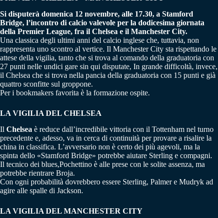
Si disputerà domenica 12 novembre, alle 17.30, a Stamford
Bridge, l’incontro di calcio valevole per la dodicesima giornata
della Premier League, fra il Chelsea e il Manchester City.
Una classica degli ultimi anni del calcio inglese che, tuttavia, non
rappresenta uno scontro al vertice. Il Manchester City sta rispettando le
attese della vigilia, tanto che si trova al comando della graduatoria con
27 punti nelle undici gare sin qui disputate, In grande difficoltà, invece,
il Chelsea che si trova nella pancia della graduatoria con 15 punti e già
quattro sconfitte sul groppone.
Per i bookmakers favorita è la formazione ospite.
LA VIGILIA DEL CHELSEA
Il
Chelsea
è reduce dall’incredibile vittoria con il Tottenham nel turno
precedente e, adesso, va in cerca di continuità per provare a risalire la
china in classifica. L’avversario non è certo dei più agevoli, ma la
spinta dello «Stamford Bridge» potrebbe aiutare Sterling e compagni.
Il tecnico dei blues,Pochettino è alle prese con le solite assenza, ma
potrebbe rientrare Broja.
Con ogni probabilità dovrebbero essere Sterling, Palmer e Mudryk ad
agire alle spalle di Jackson.
LA VIGILIA DEL MANCHESTER CITY