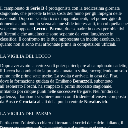
Il campionato di
Serie B
è protagonista con la tredicesima giornata
stagionale, che precede la terza sosta dell’anno per gli impegni delle
nazionali. Dopo un sabato ricco di appuntamenti, nel pomeriggio di
domenica andranno in scena alcune sfide interessanti, tra cui quella che
vede contrapposte
Lecco
e
Parma
, due squadre in corsa per obiettivi
differenti e che attualmente sono separate da venti lunghezze in
classifica. Il confronto tra le due rappresenta un inedito assoluto, in
quanto non si sono mai affrontate prima in competizioni ufficiali.
LA VIGILIA DEL LECCO
Dopo aver avuto la certezza di poter partecipare al campionato cadetto,
il
Lecco
ha cominciato la propria annata in salita, raccogliendo un solo
punto nelle prime sette uscite. La svolta è arrivata in casa del Pisa,
dove la formazione guidata da Emiliano
Bonazzoli
, subentrato
all’esonerato Foschi, ha strappato il primo successo stagionale,
infilando poi cinque punti nelle successive tre gare. Nell’undici di
partenza, i lombardi si schiereranno con il tridente offensivo composto
da Buso e
Crociata
ai lati della punta centrale
Novakovich
.
LA VIGILIA DEL PARMA
Partito con l’obiettivo chiaro di tornare ai vertici del calcio italiano, il
Parma
sta mantenendo le aspettative e al momento si trova al