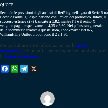
QUOTE
Secondo le previsioni degli analisti di
BetFlag
, nella gara di Serie B tra
Lecco e Parma, gli ospiti partono con i favori del pronostico. Infatti,
il
successo esterno (2) è bancato a 1,82
, mentre l’1 e il segno X
vengono pagati rispettivamente 4,35 e 3,60. Nel palinsesto generale
delle scommesse relative a questa sfida, i bookmaker Bet365,
WilliamHill e Unibet propongono il 2 a 1,80.
Per consultare altre informazioni sulle
quote
scommesse
e le manifestazioni sportive, puoi visitare
la
sezione dedicata
Fa
W
Te
X
ce
ha
le
bo
ts
gr
ok
A
a
pp
m