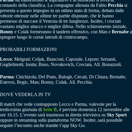
comando della classifica. La compagine allenata da Fabio
Pecchia
si
presenta a questo impegno in un ottimo stato di forma, dettato dalle
vittorie ottenute nelle ultime tre partite disputate, che le hanno
permesso di staccare il Venezia di tre lunghezze. Inoltre, i crociati
vantano miglior attacco e miglior difesa. Nello schieramento iniziale,
Bonny
e Colak formeranno il tandem offensivo, con Man e
Bernabe
a
spingere lungo le corsie laterali di centrocampo.
PROBABILI FORMAZIONI
Lecco
: Melgrati; Celjak, Bianconi, Caporale, Lepore; Sersanti,
Guglielmotti, Ionita; Buso, Novakovich, Crociata. All. Bonazzoli.
Parma
: Chichizola; Del Prato, Balogh, Circati, Di Chiara; Bernabe,
Estevez, Begic, Man; Bonny, Colak. All. Pecchia.
DOVE VEDERLA IN TV
Il match che vede contrapposto Lecco e Parma, valevole per la
tredicesima giornata di
Serie B
, è previsto domenica 12 novembre alle
ore 16.15. L’evento sarà trasmesso in diretta televisiva su
Sky Sport
oppure in streaming sulla piattaforma NOW. Inoltre, sarà possibile
seguire l’incontro anche tramite l’app Sky Go.