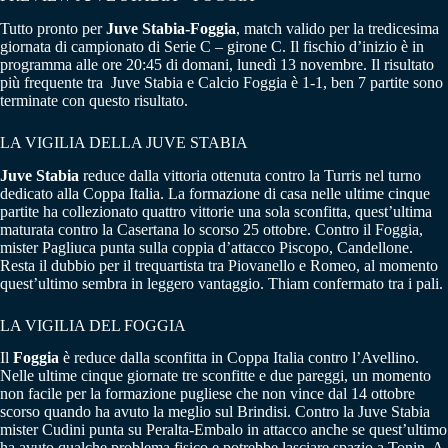
Tutto pronto per
Juve Stabia-Foggia
, match valido per la tredicesima
giornata di campionato di Serie C – girone C. Il fischio d’inizio è in
programma alle ore 20:45 di domani, lunedì 13 novembre. Il risultato
più frequente tra Juve Stabia e Calcio Foggia è 1-1, ben 7 partite sono
terminate con questo risultato.
LA VIGILIA DELLA JUVE STABIA
Juve Stabia
reduce dalla vittoria ottenuta contro la Turris nel turno
dedicato alla Coppa Italia. La formazione di casa nelle ultime cinque
partite ha collezionato quattro vittorie una sola sconfitta, quest’ultima
maturata contro la Casertana lo scorso 25 ottobre. Contro il Foggia,
mister Pagliuca punta sulla coppia d’attacco Piscopo, Candellone.
Resta il dubbio per il trequartista tra Piovanello e Romeo, al momento
quest’ultimo sembra in leggero vantaggio. Thiam confermato tra i pali.
LA VIGILIA DEL FOGGIA
Il
Foggia
è reduce dalla sconfitta in Coppa Italia contro l’Avellino.
Nelle ultime cinque giornate tre sconfitte e due pareggi, un momento
non facile per la formazione pugliese che non vince dal 14 ottobre
scorso quando ha avuto la meglio sul Brindisi. Contro la Juve Stabia
mister Cudini punta su Peralta-Embalo in attacco anche se quest’ultimo
ha avuto qualche problema fisico e potrebbe lasciare spazio a Tonin. A