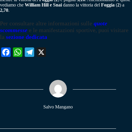
vediamo che
William Hill e Snai
danno la vittoria del
Foggia
(
2
) a
2,70
.
Per consultare altre informazioni sulle
quote
scommesse
e le manifestazioni sportive, puoi visitare
la
sezione dedicata
Fa
W
Te
X
ce
ha
le
bo
ts
gr
ok
A
a
pp
m
Salvo Mangano