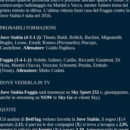
centrocampo ballottaggio tra Martini e Vacca, mentre Salines torna dal
primo minuto in difesa. L’ultima vittoria fuori casa del Foggia contro la
Juve Stabia è stata nel 2016.
PROBABILI FORMAZIONI
Juve Stabia (4-3-1-2)
: Thiam; Baldi, Bellich, Bachini, Mignanelli;
Buglio, Leone, Erradi; Romeo (Piovanello); Piscopo,
Candellone.
Allenatore
: Guido Pagliuca.
Foggia (3-4-1-2)
: Nobile; Salines, Carillo, Riccardi; Garattoni, Di
Noia, Martini (Vacca), Vezzoni; Schenetti; Peralta, Embalo
(Tonin).
Allenatore
: Mirko Cudini.
DOVE VEDERLA IN TV
Juve Stabia-Foggia
sarà trasmessa su
Sky Sport 252
e, giustappunto,
anche in streaming su
NOW
(e
Sky Go
se clienti Sky).
QUOTE
Gli analisti di
BetFlag
vedono favorita la
Juve
Stabia
, il segno (
1
) è
quotato
2,15
, il pari tra le due compagini (
X
) si trova a lavagna a
2,95,
mentre la vittoria del
Foggia
(
2
) è pagata
3,10
. Attenzionando le quote