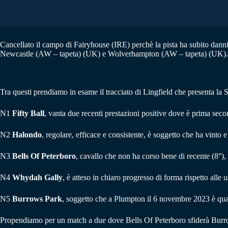
Cancellato il campo di Fairyhouse (IRE) perchè la pista ha subito dan
Newcastle (AW – tapeta) (UK) e Wolverhampton (AW – tapeta) (UK).
Tra questi prendiamo in esame il tracciato di Lingfield che presenta l
N1
Fifty Ball
, vanta due recenti prestazioni positive dove è prima seco
N2
Halondo
, regolare, efficace e consistente, è soggetto che ha vinto 
N3
Bells Of Peterboro
, cavallo che non ha corso bene di recente (8°),
N4
Whydah Gally
, è atteso in chiaro progresso di forma rispetto alle u
N5
Burrows Park
, soggetto che a Plumpton il 6 novembre 2023 è quar
Propendiamo per un match a due dove Bells Of Peterboro sfiderà Burro