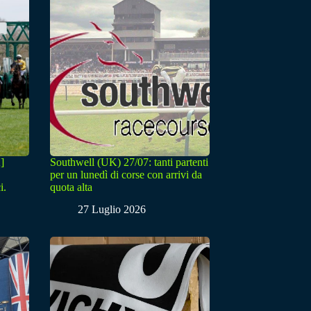
]
Southwell (UK) 27/07: tanti partenti
per un lunedì di corse con arrivi da
i.
quota alta
27 Luglio 2026