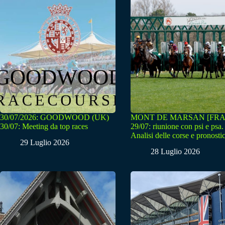
30/07/2026: GOODWOOD (UK)
MONT DE MARSAN [FRA
30/07: Meeting da top races
29/07: riunione con psi e psa.
Analisi delle corse e pronostic
29 Luglio 2026
28 Luglio 2026