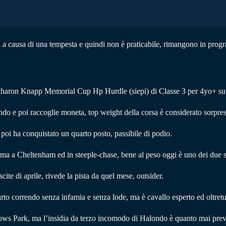
ni a causa di una tempesta e quindi non è praticabile, rimangono in pr
a Sharon Knapp Memorial Cup Hp Hurdle (siepi) di Classe 3 per 4yo+ sui
ndo e poi raccoglie moneta, top weight della corsa è considerato sorpres
e poi ha conquistato un quarto posto, passibile di podio.
 ma a Cheltenham ed in steeple-chase, bene al peso oggi è uno dei due so
scite di aprile, rivede la pista da quel mese, outsider.
to correndo senza infamia e senza lode, ma è cavallo esperto ed oltretu
ws Park, ma l’insidia da terzo incomodo di Halondo è quanto mai previ