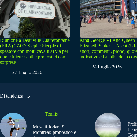
Riunione a Deauville-Clairefontaine
King George VI And Queen
(FRA) 27/07: Siepi e Steeple di
Elizabeth Stakes – Ascot (UK
spessore con molti cavalli al via per
attori, commenti, prono, quot
quote interessanti e pronostici con
indicative ed analisi della cor
sorprese
24 Luglio 2026
27 Luglio 2026
Di tendenza
Tennis
Prel
Musetti Jodar, 3T
Leag
Montreal: pronostico e
Gorn