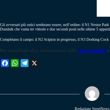
Gli avversari più ostici sembrano essere, nell’ordine: il N1 Nestor Park
Dundalk che vanta tre vittorie e due secondi posti nelle ultime 5 appariz
Completano il campo: il N2 Scipion in progresso, il N3 Dorking Cock 
Per consultare altre informazioni sulle
corse ippiche
e
Fa
W
Te
X
ce
ha
le
bo
ts
gr
ok
A
a
pp
m
Redazione SportNews