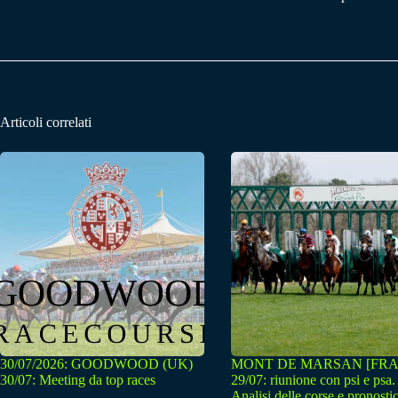
Articoli correlati
30/07/2026: GOODWOOD (UK)
MONT DE MARSAN [FRA
30/07: Meeting da top races
29/07: riunione con psi e psa.
Analisi delle corse e pronostic