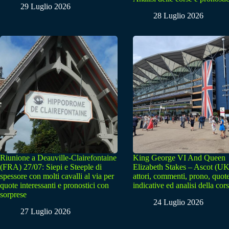
29 Luglio 2026
28 Luglio 2026
Riunione a Deauville-Clairefontaine
King George VI And Queen
(FRA) 27/07: Siepi e Steeple di
Elizabeth Stakes – Ascot (UK
spessore con molti cavalli al via per
attori, commenti, prono, quot
quote interessanti e pronostici con
indicative ed analisi della cor
sorprese
24 Luglio 2026
27 Luglio 2026