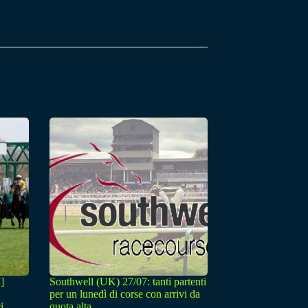
]
Southwell (UK) 27/07: tanti partenti
per un lunedì di corse con arrivi da
i.
quota alta