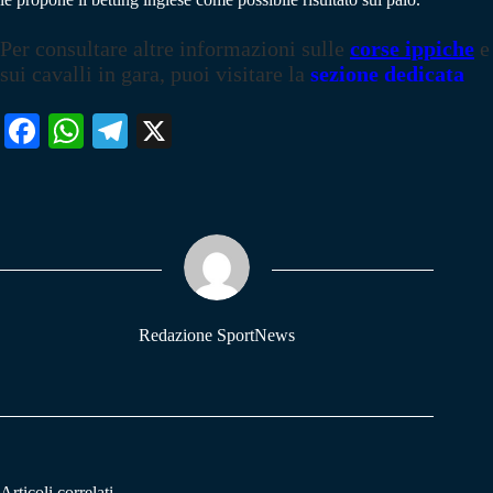
Per consultare altre informazioni sulle
corse ippiche
e
sui cavalli in gara, puoi visitare la
sezione dedicata
Fa
W
Te
X
ce
ha
le
bo
ts
gr
ok
A
a
pp
m
Redazione SportNews
Articoli correlati