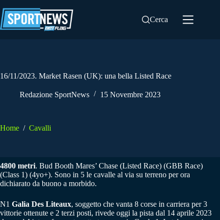
Salta
al
Cerca
contenuto
16/11/2023. Market Rasen (UK): una bella Listed Race
Redazione SportNews
15 Novembre 2023
Home
/
Cavalli
4800 metri
. Bud Booth Mares’ Chase (Listed Race) (GBB Race)
(Class 1) (4yo+). Sono in 5 le cavalle al via su terreno per ora
dichiarato da buono a morbido.
N1
Galia Des Liteaux
, soggetto che vanta 8 corse in carriera per 3
vittorie ottenute e 2 terzi posti, rivede oggi la pista dal 14 aprile 2023