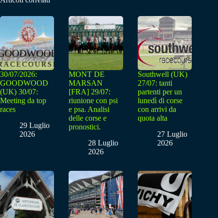
30/07/2026:
MONT DE
Southwell (UK)
GOODWOOD
MARSAN
27/07: tanti
(UK) 30/07:
[FRA] 29/07:
partenti per un
Meeting da top
riunione con psi
lunedì di corse
races
e psa. Analisi
con arrivi da
delle corse e
quota alta
29 Luglio
pronostici.
2026
27 Luglio
28 Luglio
2026
2026