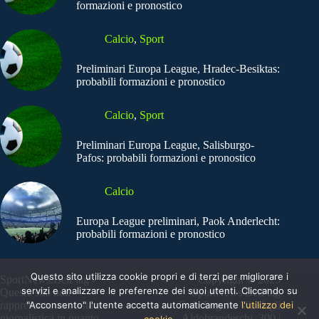
formazioni e pronostico
Calcio
,
Sport
Preliminari Europa League, Hradec-Besiktas:
probabili formazioni e pronostico
Calcio
,
Sport
Preliminari Europa League, Salisburgo-
Pafos: probabili formazioni e pronostico
Calcio
Europa League preliminari, Paok Anderlecht:
probabili formazioni e pronostico
Questo sito utilizza cookie propri e di terzi per migliorare i
SportNews.BetFlag -
Copyright © 2025
servizi e analizzare le preferenze dei suoi utenti. Cliccando su
Questo sito non
SportNews BetFlag
"Acconsento" l'utente accetta automaticamente
l'utilizzo dei
rappresenta una testata
Sede Legale: Via degli
giornalistica in quanto
Aldobrandeschi, 300 |