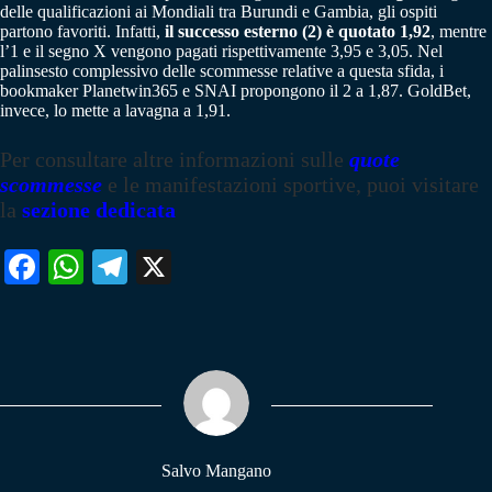
delle qualificazioni ai Mondiali tra Burundi e Gambia, gli ospiti
partono favoriti. Infatti,
il successo esterno (2) è quotato 1,92
, mentre
l’1 e il segno X vengono pagati rispettivamente 3,95 e 3,05. Nel
palinsesto complessivo delle scommesse relative a questa sfida, i
bookmaker Planetwin365 e SNAI propongono il 2 a 1,87. GoldBet,
invece, lo mette a lavagna a 1,91.
Per consultare altre informazioni sulle
quote
scommesse
e le manifestazioni sportive, puoi visitare
la
sezione dedicata
Fa
W
Te
X
ce
ha
le
bo
ts
gr
ok
A
a
pp
m
Salvo Mangano