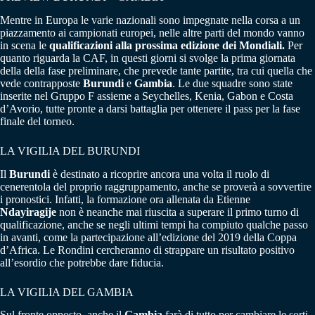
Mentre in Europa le varie nazionali sono impegnate nella corsa a un
piazzamento ai campionati europei, nelle altre parti del mondo vanno
in scena le
qualificazioni alla prossima edizione dei Mondiali.
Per
quanto riguarda la CAF, in questi giorni si svolge la prima giornata
della della fase preliminare, che prevede tante partite, tra cui quella che
vede contrapposte
Burundi
e
Gambia
. Le due squadre sono state
inserite nel Gruppo F assieme a Seychelles, Kenia, Gabon e Costa
d’Avorio, tutte pronte a darsi battaglia per ottenere il pass per la fase
finale del torneo.
LA VIGILIA DEL BURUNDI
Il
Burundi
è destinato a ricoprire ancora una volta il ruolo di
cenerentola del proprio raggruppamento, anche se proverà a sovvertire
i pronostici. Infatti, la formazione ora allenata da Etienne
Ndayiragije
non è neanche mai riuscita a superare il primo turno di
qualificazione, anche se negli ultimi tempi ha compiuto qualche passo
in avanti, come la partecipazione all’edizione del 2019 della Coppa
d’Africa. Le Rondini cercheranno di strappare un risultato positivo
all’esordio che potrebbe dare fiducia.
LA VIGILIA DEL GAMBIA
Sul fronte opposto, anche il
Gambia
farà di tutto per cambiare le sorti