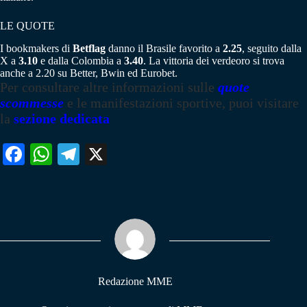
LE QUOTE
I bookmakers di
Betflag
danno il Brasile favorito a
2.25
, seguito dalla
X a
3.10
e dalla Colombia a
3.40
. La vittoria dei verdeoro si trova
anche a 2.20 su Better, Bwin ed Eurobet.
Per consultare altre informazioni sulle
quote
scommesse
e le manifestazioni sportive, puoi visitare
la
sezione dedicata
Fa
W
Te
X
ce
ha
le
bo
ts
gr
ok
A
a
pp
m
Redazione MME