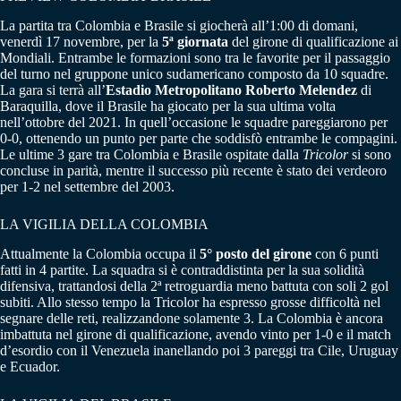
La partita tra Colombia e Brasile si giocherà all’1:00 di domani,
venerdì 17 novembre, per la
5ª giornata
del girone di qualificazione ai
Mondiali. Entrambe le formazioni sono tra le favorite per il passaggio
del turno nel gruppone unico sudamericano composto da 10 squadre.
La gara si terrà all’
Estadio Metropolitano Roberto Melendez
di
Baraquilla, dove il Brasile ha giocato per la sua ultima volta
nell’ottobre del 2021. In quell’occasione le squadre pareggiarono per
0-0, ottenendo un punto per parte che soddisfò entrambe le compagini.
Le ultime 3 gare tra Colombia e Brasile ospitate dalla
Tricolor
si sono
concluse in parità, mentre il successo più recente è stato dei verdeoro
per 1-2 nel settembre del 2003.
LA VIGILIA DELLA COLOMBIA
Attualmente la Colombia occupa il
5° posto del girone
con 6 punti
fatti in 4 partite. La squadra si è contraddistinta per la sua solidità
difensiva, trattandosi della 2ª retroguardia meno battuta con soli 2 gol
subiti. Allo stesso tempo la Tricolor ha espresso grosse difficoltà nel
segnare delle reti, realizzandone solamente 3. La Colombia è ancora
imbattuta nel girone di qualificazione, avendo vinto per 1-0 e il match
d’esordio con il Venezuela inanellando poi 3 pareggi tra Cile, Uruguay
e Ecuador.