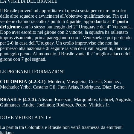
LA VIGILIA DEL BRASILE
Il Brasile proverà ad approfittare di questa sosta per creare un solco
dalle altre squadre e avvicinarsi all’obiettivo qualificazione. Fin qui i
verdeoro hanno raccolto 7 punti in 4 partite, approdando al
3° posto
del girone
con lo stesso punteggio del 2° Uruguay e del 4° Venezuela.
Dopo aver esordito nel girone con 2 vittorie, la squadra ha rallentato
improvvisamente, prima pareggiando con il Venezuela e poi perdendo
per 2-0 in casa dell’Uruguay. Un crollo improvviso che non ha
permesso alla nazionale di seguire la scia dei rivali argentini, ancora a
punteggio pieno. Al momento il Brasile vanta il 2° miglior attacco del
girone con 7 gol segnati.
LE PROBABILI FORMAZIONI
COLOMBIA (4-2-3-1)
: Montero; Mosqueira, Cuesta, Sanchez,
Machado; Yribe, Castano Gil; Jhon Arias, Rodriguez, Diaz; Borre.
BRASILE (4-3-3)
: Alisson; Emerson, Marquinhos, Gabriel, Augusto;
Guimaraes, Andre, Joelinton; Rodrygo, Pedro, Vinicius Jr.
DOVE VEDERLA IN TV
La partita tra Colombia e Brasile non verrà trasmessa da emittenti
italiane.