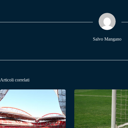
bo
ts
gr
ok
A
a
pp
m
Salvo Mangano
Articoli correlati