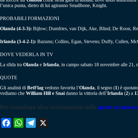
l’unica punta, dietro di lui agiranno Smallbone, Knight.
PROBABILI FORMAZIONI
Olanda (4-3-3):
Bijlow; Dumfries, van Dijk, Ake, Blind; De Roon, R
Irlanda (3-4-2-1):
Bazunu; Collins, Egan, Stevens; Duffy, Cullen, M
DOVE VEDERLA IN TV
La sfida tra
Olanda
e
Irlanda
, in campo sabato 18 novembre alle 21, n
QUOTE
Gli analisti di
BetFlag
vedono favorita l’
Olanda
, il segno (
1
) è quotat
vediamo che
William Hill e Snai
danno la vittoria dell’
Irlanda
(
2
) a
1
Per consultare altre informazioni sulle
quote scommes
Fa
W
Te
X
ce
ha
le