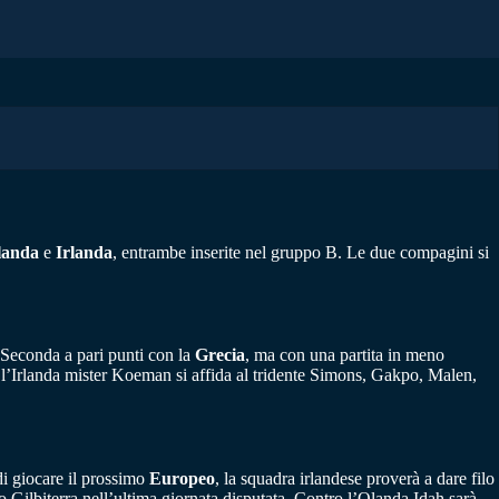
landa
e
Irlanda
, entrambe inserite nel gruppo B. Le due compagini si
 Seconda a pari punti con la
Grecia
, ma con una partita in meno
o l’Irlanda mister Koeman si affida al tridente Simons, Gakpo, Malen,
di giocare il prossimo
Europeo
, la squadra irlandese proverà a dare filo
o Gilbiterra nell’ultima giornata disputata. Contro l’Olanda Idah sarà