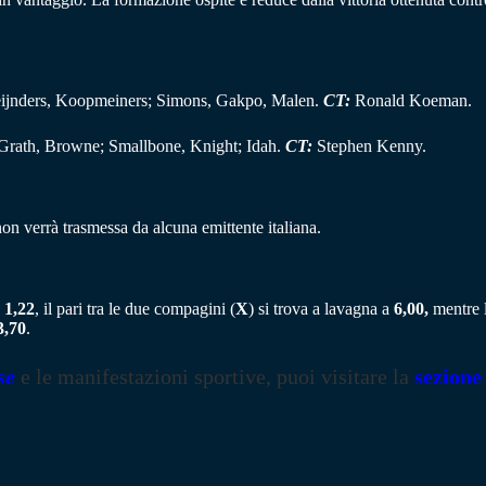
eijnders, Koopmeiners; Simons, Gakpo, Malen.
CT:
Ronald Koeman.
cGrath, Browne; Smallbone, Knight; Idah.
CT:
Stephen Kenny.
on verrà trasmessa da alcuna emittente italiana.
o
1,22
, il pari tra le due compagini (
X
) si trova a lavagna a
6,00,
mentre l
3,70
.
se
e le manifestazioni sportive, puoi visitare la
sezione