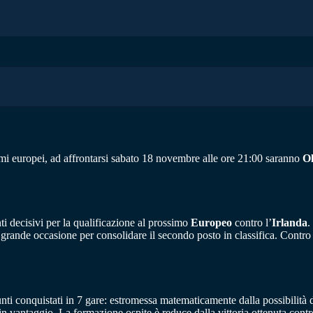
imi europei, ad affrontarsi sabato 18 novembre alle ore 21:00 saranno
O
ti decisivi per la qualificazione al prossimo
Europeo
contro l’
Irlanda
.
 grande occasione per consolidare il secondo posto in classifica. Contr
punti conquistati in 7 gare: estromessa matematicamente dalla possibilità 
n vantaggio. La formazione ospite è reduce dalla vittoria ottenuta contr