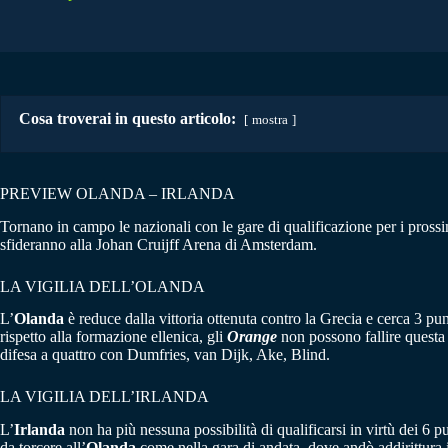
Cosa troverai in questo articolo:
mostra
PREVIEW OLANDA – IRLANDA
Tornano in campo le nazionali con le gare di qualificazione per i pross
sfideranno alla Johan Cruijff Arena di Amsterdam.
LA VIGILIA DELL’OLANDA
L’
Olanda
è reduce dalla vittoria ottenuta contro la Grecia e cerca 3 pun
rispetto alla formazione ellenica, gli
Orange
non possono fallire questa
difesa a quattro con Dumfries, van Dijk, Ake, Blind.
LA VIGILIA DELL’IRLANDA
L’
Irlanda
non ha più nessuna possibilità di qualificarsi in virtù dei 6 
da torcere all’
Olanda
come nella gara di andata, dove andò addirittura i