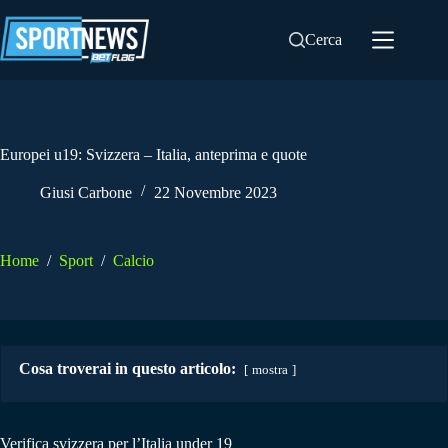
Salta
al
Cerca
contenuto
Europei u19: Svizzera – Italia, anteprima e quote
Giusi Carbone
22 Novembre 2023
Home
/
Sport
/
Calcio
Cosa troverai in questo articolo:
mostra
Verifica svizzera per l’Italia under 19