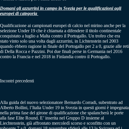
Domani gli azzurrini in campo in Svezia per le qualificazioni agli
europei di categoria
Qualificazione ai campionati europei di calcio nel mirino anche per la
selezione Under 19 che è chiamata a difendere il titolo continentale
conquistato a luglio a Malta contro il Portogallo. Un trofeo che era
stato vinto solo una volta dagli azzurrini, in Lichtenstein nel 2003
quando ebbero ragione in finale del Portogallo per 2 a 0, grazie alle reti
di Della Rocca e Pazzini. Poi due finali perse in Germania nel 2016
contro la Francia e nel 2018 in Finlandia contro il Portogallo.
Incontri precedenti
Alla guida del nuovo selezionatore Bernardo Corradi, subentrato ad
Alberto Bollini, l’Italia Under 19 in Svezia in questi giorni è impegnata
nella prima fase del girone di qualificazione che spalancherà le porte
alla fase Elite Round. E’ inserita nel Gruppo D insieme al
Liechtenstein, già affrontato mercoledì scorso e sconfitto con un
roboante 7 a 0, domani 18 novembre sfiderà alle 13 la Svizzera ed i