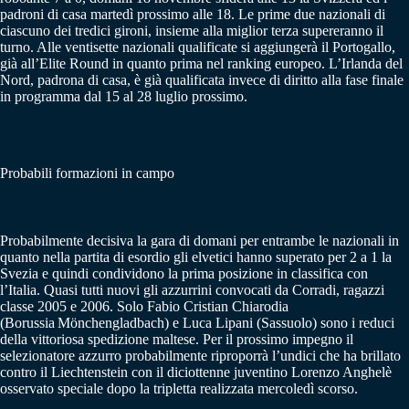
padroni di casa martedì prossimo alle 18. Le prime due nazionali di
ciascuno dei tredici gironi, insieme alla miglior terza supereranno il
turno. Alle ventisette nazionali qualificate si aggiungerà il Portogallo,
già all’Elite Round in quanto prima nel ranking europeo. L’Irlanda del
Nord, padrona di casa, è già qualificata invece di diritto alla fase finale
in programma dal 15 al 28 luglio prossimo.
Probabili formazioni in campo
Probabilmente decisiva la gara di domani per entrambe le nazionali in
quanto nella partita di esordio gli elvetici hanno superato per 2 a 1 la
Svezia e quindi condividono la prima posizione in classifica con
l’Italia. Quasi tutti nuovi gli azzurrini convocati da Corradi, ragazzi
classe 2005 e 2006. Solo Fabio Cristian Chiarodia
(Borussia Mönchengladbach) e Luca Lipani (Sassuolo) sono i reduci
della vittoriosa spedizione maltese. Per il prossimo impegno il
selezionatore azzurro probabilmente riproporrà l’undici che ha brillato
contro il Liechtenstein con il diciottenne juventino Lorenzo Anghelè
osservato speciale dopo la tripletta realizzata mercoledì scorso.