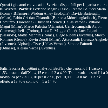
Questi i giocatori convocati in Svezia e disponibili per la partita contro
la Svizzera:
Portieri:
Federico Magro (Lazio), Renato Bellucci Marin
(Roma).
Difensori:
Wisdom Amey (Bologna), Davide Bartesaghi
(Milan), Fabio Cristian Chiarodia (Borussia Mönchengladbach), Pietro
Comuzzo (Fiorentina), Christian Corradi (Hellas Verona), Vittorio
Magni (Milan), Marco Palestra (Atalanta).
Centrocampisti:
Aaron
Ciammaglichella (Torino), Luca Di Maggio (Inter), Luca Lipani
(Sassuolo), Mattia Mannini (Roma), Diego Ripani (Juventus), Marco
Romano (Genoa), Kevin Zeroli (Milan).
Attaccanti:
Lorenzo Anghelè
(Juventus), Alphadjo Cisse (Hellas Verona), Simone Pafundi
(Udinese), Alessio Vacca (Juventus).
Italia favorita dai betting analyst di BetFlag che bancano l’1 basso a
1,53, distante dall’X a 4,15 e con il 2 a 4,90. Tra i risultati esatti l’1 a 0
moltiplica per 7,40, 7,10 per il 2 a 0, per 10,00 il 3 a 0 ma l’1 a 2 è
offerto a 13,70 e con lo 0 – 1 a 14,70.