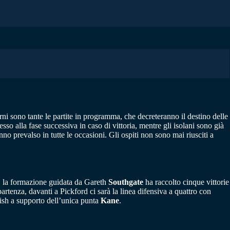
rni sono tante le partite in programma, che decreteranno il destino delle
sso alla fase successiva in caso di vittoria, mentre gli isolani sono già
no prevalso in tutte le occasioni. Gli ospiti non sono mai riusciti a
i, la formazione guidata da Gareth
Southgate
ha raccolto cinque vittorie
artenza, davanti a Pickford ci sarà la linea difensiva a quattro con
ish a supporto dell’unica punta
Kane
.