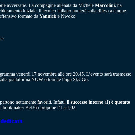
proprie avversarie. La compagine allenata da Michele
Marcolini
, ha
ieramento iniziale, il tecnico italiano punterà sulla difesa a cinque
offensivo formato da
Yannick
e Nwoko.
te
ogramma venerdì 17 novembre alle ore 20.45. L’evento sarà trasmesso
ng sulla piattaforma NOW o tramite l’app Sky Go.
 partono nettamente favoriti. Infatti,
il successo interno (1) è quotato
, il bookmaker Bet365 propone l’1 a 1,02.
 dedicata