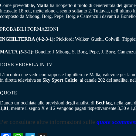
Come prevedibile,
Malta
ha ricoperto il ruolo di cenerentola del girone
incassato 18 reti, mettendone a segno soltanto 2. Tuttavia, nell’ultimo i
composto da Mbong, Borg, Pepe, Borg e Camenzuli davanti a Bonello,
PROBABILI FORMAZIONI
INGHILTERRA (4-2-3-1):
Pickford; Walker, Guehi, Colwill, Trippi
MALTA (5-3-2):
Bonello; J Mbong, S. Borg, Pepe, J. Borg, Camenzu
DOVE VEDERLA IN TV
L’incontro che vede contrapposte Inghilterra e Malta, valevole per la no
in diretta televisiva su
Sky Sport Calcio
, al canale 202 del satellite, 
QUOTE
Dando un’occhiata alle previsioni degli analisti di
BetFlag
, nella gara 
1,01
, mentre il segno X e il 2 vengono pagati rispettivamente 3,30 e 1
Per consultare altre informazioni sulle
quote scommes