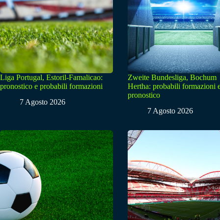
Liga Portugal, Estoril-Famalicao:
Zweite Bundesliga, Bochum
pronostico e probabili formazioni
Hertha: probabili formazioni 
pronostico
7 Agosto 2026
7 Agosto 2026