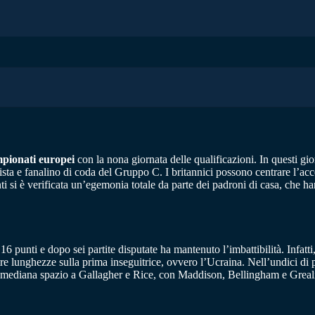
pionati europei
con la nona giornata delle qualificazioni. In questi gio
ista e fanalino di coda del Gruppo C. I britannici possono centrare l’acce
i si è verificata un’egemonia totale da parte dei padroni di casa, che han
 punti e dopo sei partite disputate ha mantenuto l’imbattibilità. Infatt
re lunghezze sulla prima inseguitrice, ovvero l’Ucraina. Nell’undici di p
n mediana spazio a Gallagher e Rice, con Maddison, Bellingham e Greal