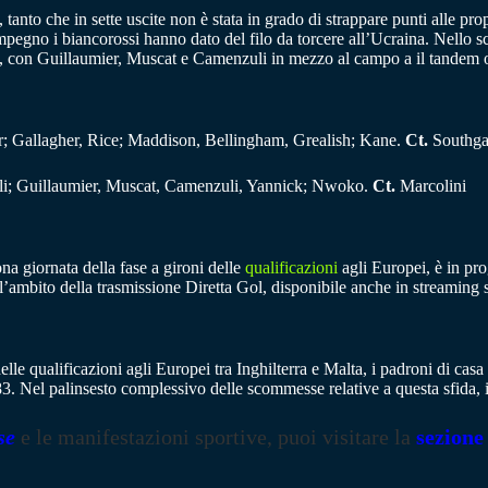
, tanto che in sette uscite non è stata in grado di strappare punti alle 
mpegno i biancorossi hanno dato del filo da torcere all’Ucraina. Nello sch
 con Guillaumier, Muscat e Camenzuli in mezzo al campo a il tandem 
er; Gallagher, Rice; Maddison, Bellingham, Grealish; Kane.
Ct.
Southga
li; Guillaumier, Muscat, Camenzuli, Yannick; Nwoko.
Ct.
Marcolini
na giornata della fase a gironi delle
qualificazioni
agli Europei, è in pr
nell’ambito della trasmissione Diretta Gol, disponibile anche in streami
delle qualificazioni agli Europei tra Inghilterra e Malta, i padroni di casa
,83. Nel palinsesto complessivo delle scommesse relative a questa sfida
se
e le manifestazioni sportive, puoi visitare la
sezione