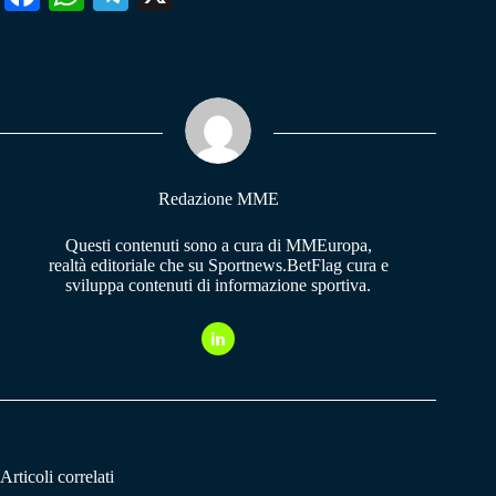
ce
ha
le
bo
ts
gr
ok
A
a
pp
m
Redazione MME
Questi contenuti sono a cura di MMEuropa,
realtà editoriale che su Sportnews.BetFlag cura e
sviluppa contenuti di informazione sportiva.
Articoli correlati