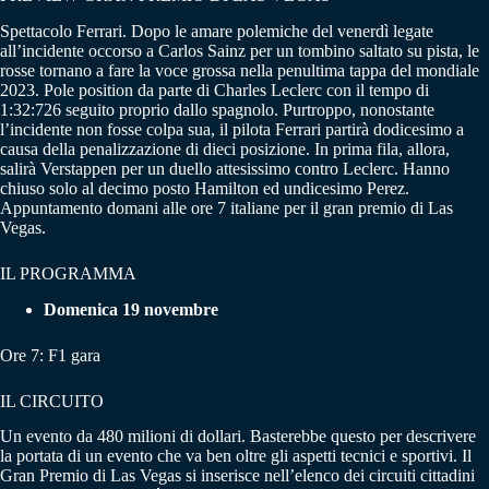
Spettacolo Ferrari. Dopo le amare polemiche del venerdì legate
all’incidente occorso a Carlos Sainz per un tombino saltato su pista, le
rosse tornano a fare la voce grossa nella penultima tappa del mondiale
2023. Pole position da parte di Charles Leclerc con il tempo di
1:32:726 seguito proprio dallo spagnolo. Purtroppo, nonostante
l’incidente non fosse colpa sua, il pilota Ferrari partirà dodicesimo a
causa della penalizzazione di dieci posizione. In prima fila, allora,
salirà Verstappen per un duello attesissimo contro Leclerc. Hanno
chiuso solo al decimo posto Hamilton ed undicesimo Perez.
Appuntamento domani alle ore 7 italiane per il gran premio di Las
Vegas.
IL PROGRAMMA
Domenica 19 novembre
Ore 7: F1 gara
IL CIRCUITO
Un evento da 480 milioni di dollari. Basterebbe questo per descrivere
la portata di un evento che va ben oltre gli aspetti tecnici e sportivi. Il
Gran Premio di Las Vegas si inserisce nell’elenco dei circuiti cittadini