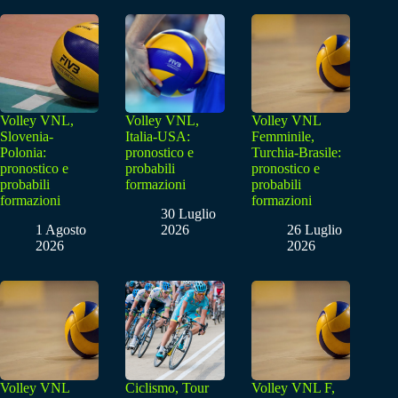
Volley VNL,
Volley VNL,
Volley VNL
Slovenia-
Italia-USA:
Femminile,
Polonia:
pronostico e
Turchia-Brasile:
pronostico e
probabili
pronostico e
probabili
formazioni
probabili
formazioni
formazioni
30 Luglio
1 Agosto
2026
26 Luglio
2026
2026
Volley VNL
Ciclismo, Tour
Volley VNL F,