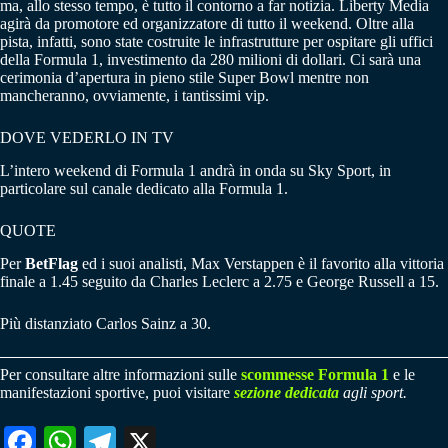
ma, allo stesso tempo, è tutto il contorno a far notizia. Liberty Media
agirà da promotore ed organizzatore di tutto il weekend. Oltre alla
pista, infatti, sono state costruite le infrastrutture per ospitare gli uffici
della Formula 1, investimento da 280 milioni di dollari. Ci sarà una
cerimonia d’apertura in pieno stile Super Bowl mentre non
mancheranno, ovviamente, i tantissimi vip.
DOVE VEDERLO IN TV
L’intero weekend di Formula 1 andrà in onda su Sky Sport, in
particolare sul canale dedicato alla Formula 1.
QUOTE
Per
BetFlag
ed i suoi analisti, Max Verstappen è il favorito alla vittoria
finale a 1.45 seguito da Charles Leclerc a 2.75 e George Russell a 15.
Più distanziato Carlos Sainz a 30.
Per consultare altre informazioni sulle
scommesse Formula 1
e le
manifestazioni sportive, puoi visitare
sezione dedicata
agli sport.
Fa
W
Te
X