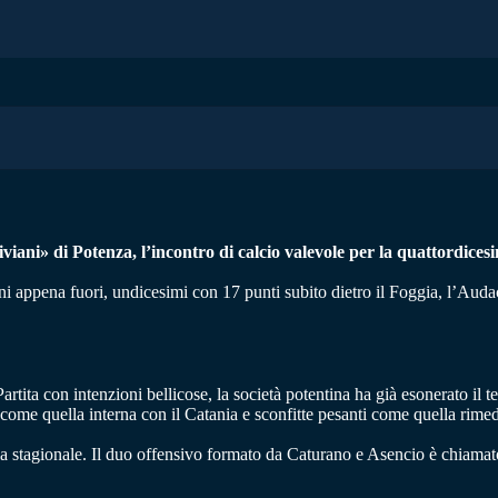
iani» di Potenza, l’incontro di calcio valevole per la quattordicesim
cani appena fuori, undicesimi con 17 punti subito dietro il Foggia, l’Au
tita con intenzioni bellicose, la società potentina ha già esonerato il 
ti come quella interna con il Catania e sconfitte pesanti come quella rime
ia stagionale. Il duo offensivo formato da Caturano e Asencio è chiamato