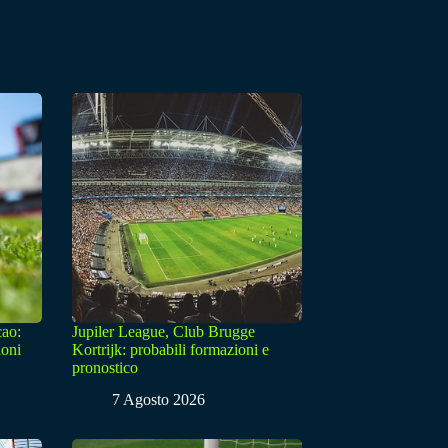
cao:
Jupiler League, Club Brugge
ioni
Kortrijk: probabili formazioni e
pronostico
7 Agosto 2026