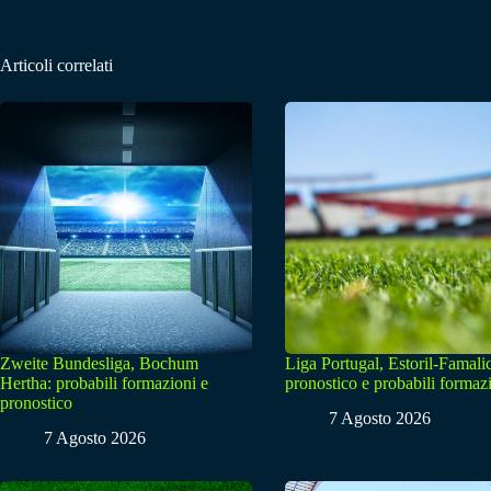
Articoli correlati
Zweite Bundesliga, Bochum
Liga Portugal, Estoril-Famali
Hertha: probabili formazioni e
pronostico e probabili formaz
pronostico
7 Agosto 2026
7 Agosto 2026