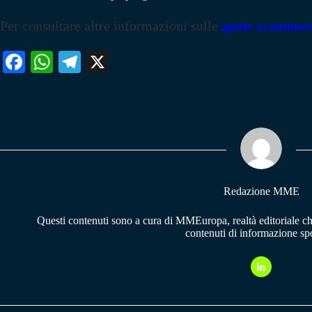
Per consultare altre informazioni sulle
quote scommes
Fa
W
Te
X
ce
ha
le
bo
ts
gr
ok
A
a
pp
m
Redazione MME
Questi contenuti sono a cura di MMEuropa, realtà editoriale c
contenuti di informazione spo