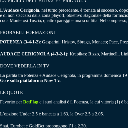
LA VIGILIA DELL’AUDACE CERIGNOLA
L’
Audace Cerignola
, nel turno precedente, è tornata al successo, dop
e di non staccarsi dalla zona playoff, obiettivo stagionale della formazion
coda Monterosi Tuscia, quattro pareggi e una sconfitta. Nel complesso, i
PROBABILI FORMAZIONI
POTENZA (3-4-1-2)
: Gasparini; Hristov, Sbraga, Monaco; Pace, Prez
AUDACE CERIGNOLA (4-3-2-1):
Krapikas; Rizzo, Martinelli, Lig
DOVE VEDERLA IN TV
La partita tra Potenza e Audace Cerignola, in programma domenica 19 no
Go e sulla piattaforma Now Tv.
LE QUOTE
Favorito per
BetFlag
e i suoi analisti è il Potenza, la cui vittoria (1) 
L’opzione Under 2.5 è bancata a 1.63, la Over 2.5 a 2.05.
Snai, Eurobet e GoldBet propongono l’1 a 2.30.