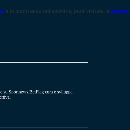
se
e le manifestazioni sportive, puoi visitare la
sezione
he su Sportnews.BetFlag cura e sviluppa
rtiva.