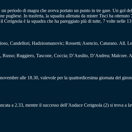
o un periodo di magra che aveva portato un punto in tre gare. Un gol del
e pugliese. In trasferta, la squadra allenata da mister Tisci ha ottenuto 7
l Cerignola è la squadra che ha pareggiato più di tutte, 7 volte nelle 13
ioso, Candellori, Hadziosmanovic; Rossetti; Asencio, Caturano. All. Le
i, Russo; Ruggiero, Tascone, Coccia; D’Ausilio, D’Andrea; Malcore. All
vembre alle 18.30, valevole per la quattordicesima giornata del girone 
è bancata a 2.33, mentre il successo dell’Audace Cerignola (2) si trova a l