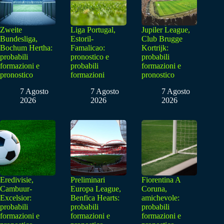
Zweite
Liga Portugal,
Jupiler League,
Bundesliga,
Estoril-
Club Brugge
Bochum Hertha:
Famalicao:
Kortrijk:
probabili
pronostico e
probabili
formazioni e
probabili
formazioni e
pronostico
formazioni
pronostico
7 Agosto
7 Agosto
7 Agosto
2026
2026
2026
Eredivisie,
Preliminari
Fiorentina A
Cambuur-
Europa League,
Coruna,
Excelsior:
Benfica Hearts:
amichevole:
probabili
probabili
probabili
formazioni e
formazioni e
formazioni e