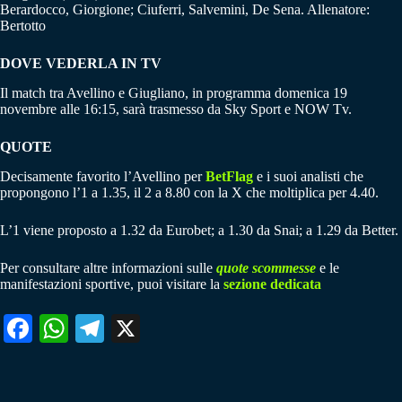
Berardocco, Giorgione; Ciuferri, Salvemini, De Sena. Allenatore:
Bertotto
DOVE VEDERLA IN TV
Il match tra Avellino e Giugliano, in programma domenica 19
novembre alle 16:15, sarà trasmesso da Sky Sport e NOW Tv.
QUOTE
Decisamente favorito l’Avellino per
BetFlag
e i suoi analisti che
propongono l’1 a 1.35, il 2 a 8.80 con la X che moltiplica per 4.40.
L’1 viene proposto a 1.32 da Eurobet; a 1.30 da Snai; a 1.29 da Better.
Per consultare altre informazioni sulle
quote scommesse
e le
manifestazioni sportive, puoi visitare la
sezione dedicata
Fa
W
Te
X
ce
ha
le
bo
ts
gr