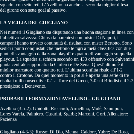
squadra con sette reti. L’Avellino ha anche la seconda miglior difesa
del girone con sette goal al passivo.
LA VIGILIA DEL GIUGLIANO
Nei numeri il Giugliano sta disputando una buona stagione in linea con
l’obiettivo salvezza. Chiusa la parentesi con mister Di Napoli, i
campani hanno trovato continuità di risultati con mister Bertotto. Sono
sedici i punti conquistati che mettono le tigri a metà classifica con due
punti di svantaggio dalla zona playoff e quattro di vantaggio su quella
playout. La squadra si schiera secondo un 433 offensivo con Salvemini
punta centrale supportato da Ciuferri e De Sena. Quest’ultimo è il
miglior marcatore con quattro reti. L’ultima sconfitta risale all’1-2
contro il Crotone. Da quel momento in poi si è aperta una serie di tre
risultati utili consecutivi: 0-1 a Torre del Greco, 3-0 sul Brindisi e il 2-2
prestigioso a Benevento.
PROBABILI FORMAZIONI AVELLINO – GIUGLIANO
Avellino (3-5-2): Ghidotti; Ricciardi, Armellino, Mulè; Sannipoli,
Lores Varela, Palmiero, Casarini, Sgarbi; Marconi, Gori. Allenatore:
Pazienza
Giugliano (4-3-3): Russo; Di Dio, Menna, Caldore, Yabre; De Rosa,