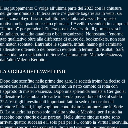
Il raggruppamento C volge all’ultima parte del 2023 con la chiusura
del girone d’andata. In terza serie c’è grande bagarre sia in vetta, sia
nella zona playoff sia soprattutto per la lotta salvezza. Per questo
motivo, nella quattordicesima giornata, l’Avellino scenderà in campo al
“Partenio” per prendersi l’intera posta. Avversario di giornata sarà il
Giugliano, squadra quadrata e ben organizzata. Nonostante l’enorme
gap qualitativo oltre alla differenza di quote dei bookmakers, non sarà
un match scontato. Entrambe le squadre, infatti, hanno già cambiato
l’allenatore ottenendo dei benefici evidenti in termini di risultati. Sarà
una sfida tra ex calciatori di Serie A: da una parte Michele Pazienza,
dall’altra Valerio Bertotto.
LA VIGILIA DELL’AVELLINO
Dopo due sconfitte nelle prime due gare, la società irpina ha deciso di
esonerare Rastelli. Da quel momento un netto cambio di rotta con
l’approdo di mister Pazienza. Dopo una splendida annata a Cerignola,
l’allenatore ha cambiato le carte in tavola passando dal 433 al solido
352. Visti gli investimenti importanti fatti in sede di mercato dal
direttore Perinetti, i lupi vogliono conquistare la promozione in Serie
B. La squadra ha perso solo un’altra volta, a Messina, per il resto ha
raccolto otto vittorie e due pareggi. Nelle ultime cinque uscite sono
arrivati quattro successi e il solo pari per 1-1 contro la Virtus Fracavilla.
In avanti spazio a Marconi ed al giovane Gori miglior marcatore di