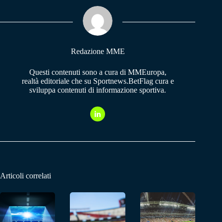
ok
A
a
pp
m
Redazione MME
Questi contenuti sono a cura di MMEuropa,
realtà editoriale che su Sportnews.BetFlag cura e
sviluppa contenuti di informazione sportiva.
Articoli correlati