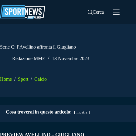
Salta
al
Cerca
contenuto
Serie C: l’Avellino affronta il Giugliano
Redazione MME
18 Novembre 2023
Home
/
Sport
/
Calcio
Cosa troverai in questo articolo:
mostra
PREVIEW AVELLINO – GIUGLIANO