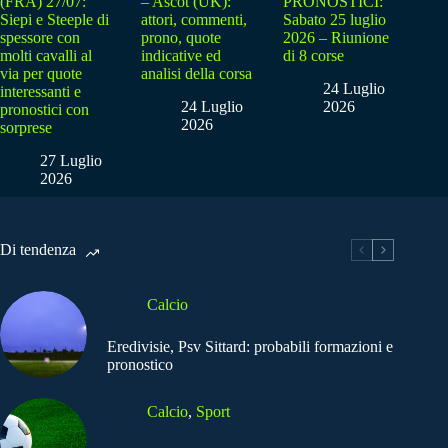
(FRA) 27/07:
– Ascot (UK):
PRONOSTICI:
Siepi e Steeple di
attori, commenti,
Sabato 25 luglio
spessore con
prono, quote
2026 – Riunione
molti cavalli al
indicative ed
di 8 corse
via per quote
analisi della corsa
24 Luglio
interessanti e
24 Luglio
2026
pronostici con
2026
sorprese
27 Luglio
2026
Di tendenza
Calcio
Eredivisie, Psv Sittard: probabili formazioni e
pronostico
Calcio
,
Sport