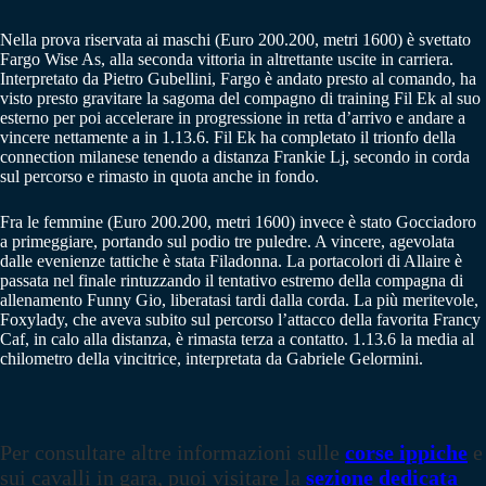
Nella prova riservata ai maschi (Euro 200.200, metri 1600) è svettato
Fargo Wise As, alla seconda vittoria in altrettante uscite in carriera.
Interpretato da Pietro Gubellini, Fargo è andato presto al comando, ha
visto presto gravitare la sagoma del compagno di training Fil Ek al suo
esterno per poi accelerare in progressione in retta d’arrivo e andare a
vincere nettamente a in 1.13.6. Fil Ek ha completato il trionfo della
connection milanese tenendo a distanza Frankie Lj, secondo in corda
sul percorso e rimasto in quota anche in fondo.
Fra le femmine (Euro 200.200, metri 1600) invece è stato Gocciadoro
a primeggiare, portando sul podio tre puledre. A vincere, agevolata
dalle evenienze tattiche è stata Filadonna. La portacolori di Allaire è
passata nel finale rintuzzando il tentativo estremo della compagna di
allenamento Funny Gio, liberatasi tardi dalla corda. La più meritevole,
Foxylady, che aveva subito sul percorso l’attacco della favorita Francy
Caf, in calo alla distanza, è rimasta terza a contatto. 1.13.6 la media al
chilometro della vincitrice, interpretata da Gabriele Gelormini.
Per consultare altre informazioni sulle
corse ippiche
e
sui cavalli in gara, puoi visitare la
sezione dedicata