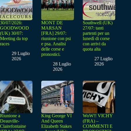
30/07/2026:
MONT DE
Southwell (UK)
GOODWOOD
MARSAN
27/07: tanti
(UK) 30/07:
[FRA] 29/07:
partenti per un
Meeting da top
riunione con psi
lunedì di corse
races
e psa. Analisi
con arrivi da
delle corse e
quota alta
29 Luglio
pronostici.
2026
27 Luglio
28 Luglio
2026
2026
Riunione a
King George VI
WoW!! VICHY
Deauville-
And Queen
(FRA) –
Clairefontaine
Elizabeth Stakes
COMMENTI E