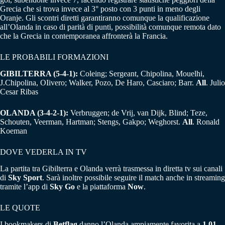
Grecia che si trova invece al 3° posto con 3 punti in meno degli
Oranje. Gli scontri diretti garantiranno comunque la qualificazione
all’Olanda in caso di parità di punti, possibilità comunque remota dato
che la Grecia in contemporanea affronterà la Francia.
LE PROBABILI FORMAZIONI
GIBILTERRA (5-4-1):
Coleing; Sergeant, Chipolina, Mouelhi,
J.Chipolina, OIivero; Walker, Pozo, De Haro, Casciaro; Barr.
All
. Julio
Cesar Ribas
OLANDA (3-4-2-1):
Verbruggen; de Vrij, van Dijk, Blind; Teze,
Schouten, Veerman, Hartman; Stengs, Gakpo; Weghorst.
All
. Ronald
Koeman
DOVE VEDERLA IN TV
La partita tra Gibilterra e Olanda verrà trasmessa in diretta tv sui canali
di
Sky Sport
. Sarà inoltre possibile seguire il match anche in streaming
tramite l’app di
Sky Go
e la piattaforma
Now
.
LE QUOTE
I bookmakers di
Betflag
danno l’Olanda ampiamente favorita a
1.01
,