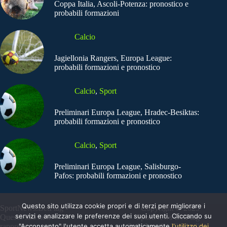
Coppa Italia, Ascoli-Potenza: pronostico e
probabili formazioni
Calcio
Jagiellonia Rangers, Europa League:
probabili formazioni e pronostico
Calcio
,
Sport
Preliminari Europa League, Hradec-Besiktas:
probabili formazioni e pronostico
Calcio
,
Sport
Preliminari Europa League, Salisburgo-
Pafos: probabili formazioni e pronostico
Questo sito utilizza cookie propri e di terzi per migliorare i
SportNews.BetFlag -
Copyright © 2025
servizi e analizzare le preferenze dei suoi utenti. Cliccando su
Questo sito non
SportNews BetFlag
"Acconsento" l'utente accetta automaticamente
l'utilizzo dei
rappresenta una testata
Sede Legale: Via degli