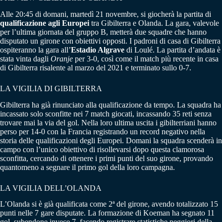
Alle 20:45 di domani, martedì 21 novembre, si giocherà la partita di
qualificazione agli Europei
tra Gibilterra e Olanda. La gara, valevole
per l’ultima giornata del gruppo B, metterà due squadre che hanno
disputato un girone con obiettivi opposti. I padroni di casa di Gibilterra
ospiteranno la gara all’
Estadio Algrave
di Loulé. La partita d’andata è
stata vinta dagli
Oranje
per 3-0, così come il match più recente in casa
di Gibilterra risalente al marzo del 2021 e terminato sullo 0-7.
LA VIGILIA DI GIBILTERRA
Gibilterra ha già rinunciato alla qualificazione da tempo. La squadra ha
incassato solo sconfitte nei 7 match giocati, incassando 35 reti senza
trovare mai la via del gol. Nella loro ultima uscita i gibilterriani hanno
perso per 14-0 con la Francia registrando un record negativo nella
storia delle qualificazioni degli Europei. Domani la squadra scenderà in
campo con l’unico obiettivo di risollevarsi dopo questa clamorosa
sconfitta, cercando di ottenere i primi punti del suo girone, provando
quantomeno a segnare il primo gol della loro campagna.
LA VIGILIA DELL’OLANDA
L’Olanda si è già qualificata come 2ª del girone, avendo totalizzato 15
punti nelle 7 gare disputate. La formazione di Koeman ha segnato 11
gol, subendone invece 7, facendo registrare statistiche peggiori della