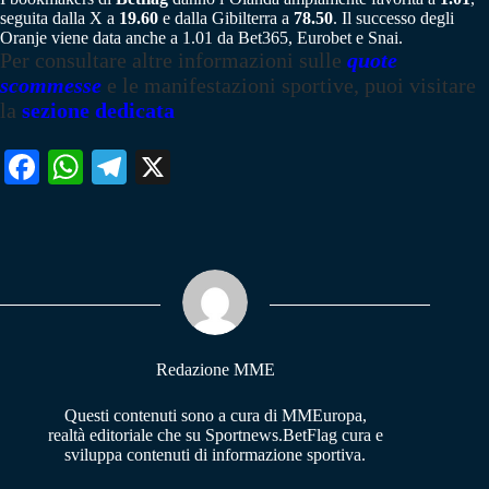
seguita dalla X a
19.60
e dalla Gibilterra a
78.50
. Il successo degli
Oranje viene data anche a 1.01 da Bet365, Eurobet e Snai.
Per consultare altre informazioni sulle
quote
scommesse
e le manifestazioni sportive, puoi visitare
la
sezione dedicata
Fa
W
Te
X
ce
ha
le
bo
ts
gr
ok
A
a
pp
m
Redazione MME
Questi contenuti sono a cura di MMEuropa,
realtà editoriale che su Sportnews.BetFlag cura e
sviluppa contenuti di informazione sportiva.