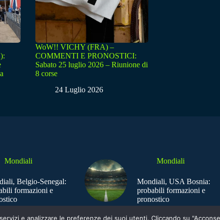
WoW!! VICHY (FRA) –
):
COMMENTI E PRONOSTICI:
e
Sabato 25 luglio 2026 – Riunione di
sa
8 corse
24 Luglio 2026
Mondiali
Mondiali
iali, Belgio-Senegal:
Mondiali, USA Bosnia:
abili formazioni e
probabili formazioni e
ostico
pronostico
e i servizi e analizzare le preferenze dei suoi utenti. Cliccando su "Acco