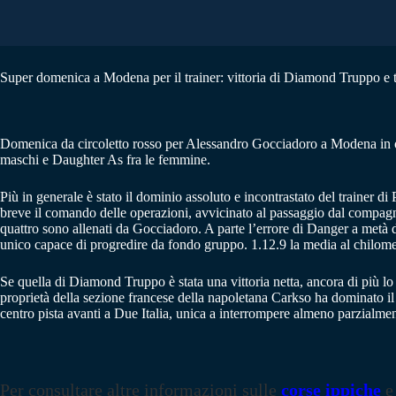
Super domenica a Modena per il trainer: vittoria di Diamond Truppo e t
Domenica da circoletto rosso per Alessandro Gocciadoro a Modena in occ
maschi e Daughter As fra le femmine.
Più in generale è stato il dominio assoluto e incontrastato del trainer 
breve il comando delle operazioni, avvicinato al passaggio dal compagno
quattro sono allenati da Gocciadoro. A parte l’errore di Danger a metà d
unico capace di progredire da fondo gruppo. 1.12.9 la media al chilomet
Se quella di Diamond Truppo è stata una vittoria netta, ancora di più lo 
proprietà della sezione francese della napoletana Carkso ha dominato il 
centro pista avanti a Due Italia, unica a interrompere almeno parzialm
Per consultare altre informazioni sulle
corse ippiche
e