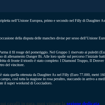
ripletta nell’Unione Europea, primo e secondo nel Filly di Daughter As
asione della disputa delle manches divise per sesso dell’Unione Europe
di Parma il fil rouge del pomeriggio. Nel Gruppo 1 riservato ai puledri (
 di allenamento Danger Bi. Alle loro spalle sul percorso l’iniziale batt
ritta di fronte il trionfo è stato completo: I Diamond Truppo, II Denver
ro del vincitore.
è stata quella ottenuta da Daughter As nel Filly (Euro 77.000, metri 1600
campo, così tutta la stagione in rosa peraltro, staccando in arrivo a med
ente il super weekend di Gocciadoro.
 sui cavalli in gara, puoi visitare la
sezione dedicata