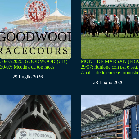
30/07/2026: GOODWOOD (UK)
MONT DE MARSAN [FRA
30/07: Meeting da top races
29/07: riunione con psi e psa.
Analisi delle corse e pronostic
29 Luglio 2026
28 Luglio 2026