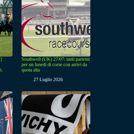
]
Southwell (UK) 27/07: tanti partenti
per un lunedì di corse con arrivi da
i.
quota alta
27 Luglio 2026