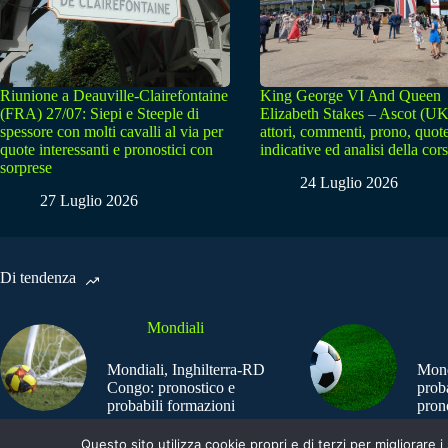
Riunione a Deauville-Clairefontaine
King George VI And Queen
(FRA) 27/07: Siepi e Steeple di
Elizabeth Stakes – Ascot (UK
spessore con molti cavalli al via per
attori, commenti, prono, quot
quote interessanti e pronostici con
indicative ed analisi della cor
sorprese
24 Luglio 2026
27 Luglio 2026
Di tendenza
Mondiali
Mondiali, Inghilterra-RD
Mond
Congo: pronostico e
prob
probabili formazioni
pron
Questo sito utilizza cookie propri e di terzi per migliorar