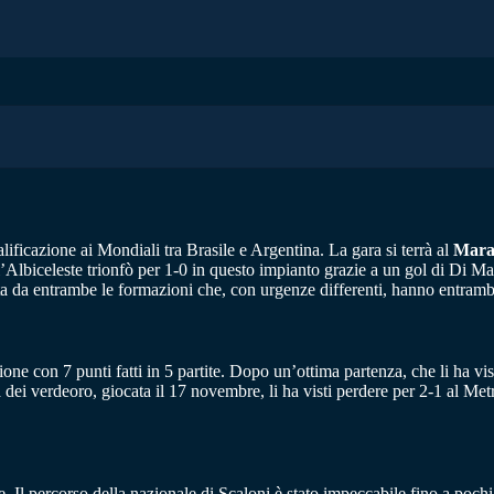
ificazione ai Mondiali tra Brasile e Argentina. La gara si terrà al
Marac
l’Albiceleste trionfò per 1-0 in questo impianto grazie a un gol di Di Ma
ta da entrambe le formazioni che, con urgenze differenti, hanno entramb
one con 7 punti fatti in 5 partite. Dopo un’ottima partenza, che li ha vis
ei verdeoro, giocata il 17 novembre, li ha visti perdere per 2-1 al Met
te. Il percorso della nazionale di Scaloni è stato impeccabile fino a pochi