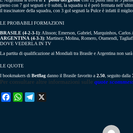
pieno con 7 gol segnati e 0 subiti, la squadra si è però fermata nell’u
il trascinatore della squadra, con 3 gol segnati la Pulce è infatti il mig
LE PROBABILI FORMAZIONI
BRASILE (4-2-3-1)
: Alisson; Emerson, Gabriel, Marquinhos, Carlos
ARGENTINA
(4-3-3)
: Martinez; Molina, Romero, Otamendi, Tagliaf
DOVE VEDERLA IN TV
La partita di qualificazione ai Mondiali tra Brasile e Argentina non sarà 
LE QUOTE
I bookmakers di
Betflag
danno il Brasile favorito a
2.50
, seguito dalla
Per consultare altre informazioni sulle
quote scommes
Fa
W
Te
X
ce
ha
le
bo
ts
gr
ok
A
a