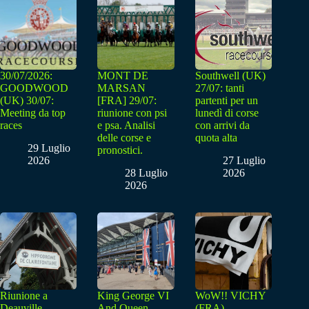
30/07/2026:
MONT DE
Southwell (UK)
GOODWOOD
MARSAN
27/07: tanti
(UK) 30/07:
[FRA] 29/07:
partenti per un
Meeting da top
riunione con psi
lunedì di corse
races
e psa. Analisi
con arrivi da
delle corse e
quota alta
29 Luglio
pronostici.
2026
27 Luglio
28 Luglio
2026
2026
Riunione a
King George VI
WoW!! VICHY
Deauville-
And Queen
(FRA) –