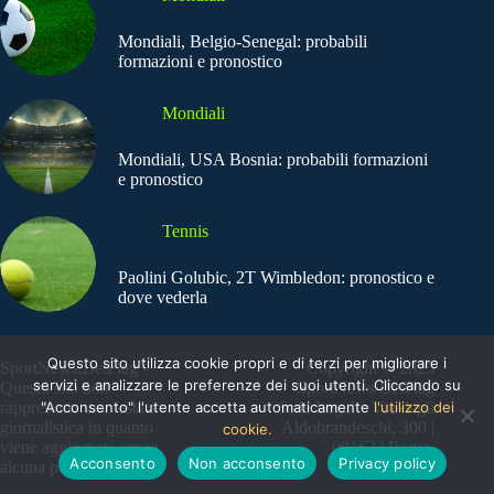
Mondiali, Belgio-Senegal: probabili
formazioni e pronostico
Mondiali
Mondiali, USA Bosnia: probabili formazioni
e pronostico
Tennis
Paolini Golubic, 2T Wimbledon: pronostico e
dove vederla
Questo sito utilizza cookie propri e di terzi per migliorare i
SportNews.BetFlag -
Copyright © 2025
servizi e analizzare le preferenze dei suoi utenti. Cliccando su
Questo sito non
SportNews BetFlag
"Acconsento" l'utente accetta automaticamente
l'utilizzo dei
rappresenta una testata
Sede Legale: Via degli
giornalistica in quanto
Aldobrandeschi, 300 |
cookie.
viene aggiornato senza
00163 | Roma
Acconsento
Non acconsento
Privacy policy
alcuna periodicità