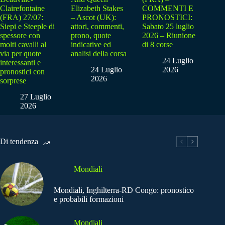
Clairefontaine
Elizabeth Stakes
COMMENTI E
(FRA) 27/07:
– Ascot (UK):
PRONOSTICI:
Siepi e Steeple di
attori, commenti,
Sabato 25 luglio
spessore con
prono, quote
2026 – Riunione
molti cavalli al
indicative ed
di 8 corse
via per quote
analisi della corsa
24 Luglio
interessanti e
24 Luglio
2026
pronostici con
2026
sorprese
27 Luglio
2026
Di tendenza
Mondiali
Mondiali, Inghilterra-RD Congo: pronostico
e probabili formazioni
Mondiali