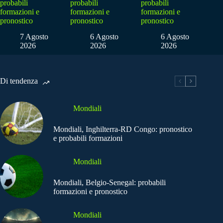
probabili
probabili
probabili
formazioni e
formazioni e
formazioni e
pronostico
pronostico
pronostico
7 Agosto
6 Agosto
6 Agosto
2026
2026
2026
Di tendenza
Mondiali
Mondiali, Inghilterra-RD Congo: pronostico
e probabili formazioni
Mondiali
Mondiali, Belgio-Senegal: probabili
formazioni e pronostico
Mondiali