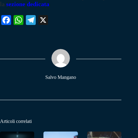
la
sezione dedicata
Fa
W
Te
X
ce
ha
le
bo
ts
gr
ok
A
a
pp
m
Salvo Mangano
Articoli correlati