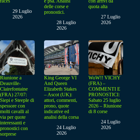
races
e psa. Analisi
con arrivi da
delle corse e
quota alta
29 Luglio
pronostici.
2026
27 Luglio
28 Luglio
2026
2026
Riunione a
King George VI
WoW!! VICHY
Deauville-
And Queen
(FRA) –
Clairefontaine
Elizabeth Stakes
COMMENTI E
(FRA) 27/07:
– Ascot (UK):
PRONOSTICI:
Siepi e Steeple di
attori, commenti,
Sabato 25 luglio
spessore con
prono, quote
2026 – Riunione
molti cavalli al
indicative ed
di 8 corse
via per quote
analisi della corsa
24 Luglio
interessanti e
24 Luglio
2026
pronostici con
2026
sorprese