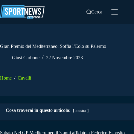
Salta
al
Cerca
contenuto
Gran Premio del Mediterraneo: Soffia l’Eolo su Palermo
Giusi Carbone
22 Novembre 2023
Home
/
Cavalli
Cosa troverai in questo articolo:
mostra
Sabato Nel GP Mediterraneo il 3 anni affidato a Federico Esposito