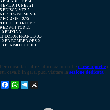
3 ELLADE TREBI’ 11
4 EVITA TUNES 21
5 EDISON VEZ 7
6 EDELWISE MEN 16
7 EOLO JET 2.75
8 ETTORE TREBI’ 7
9 EDWIN TOR 31
10 ELIXIA 31
11 ECTOR FRANCIS 3.5
12 ER BOMBER ORS 21
13 ESKIMO LUD 101
Per consultare altre informazioni sulle
corse ippiche
e
sui cavalli in gara, puoi visitare la
sezione dedicata
Fa
W
Te
X
ce
ha
le
bo
ts
gr
ok
A
a