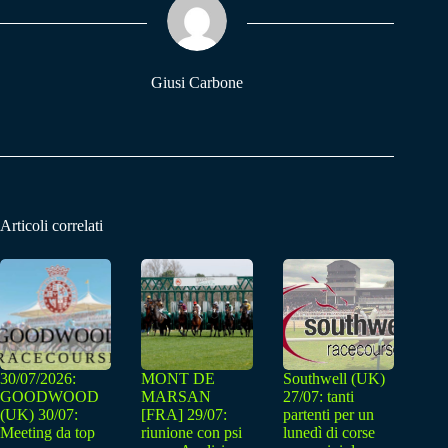
pp
m
Giusi Carbone
Articoli correlati
30/07/2026:
MONT DE
Southwell (UK)
GOODWOOD
MARSAN
27/07: tanti
(UK) 30/07:
[FRA] 29/07:
partenti per un
Meeting da top
riunione con psi
lunedì di corse