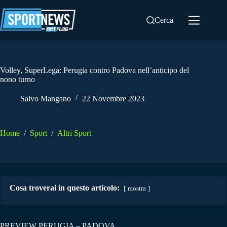
Salta
al
Cerca
contenuto
Volley, SuperLega: Perugia contro Padova nell’anticipo del
nono turno
Salvo Mangano
22 Novembre 2023
Home
/
Sport
/
Altri Sport
Cosa troverai in questo articolo:
mostra
PREVIEW PERUGIA – PADOVA