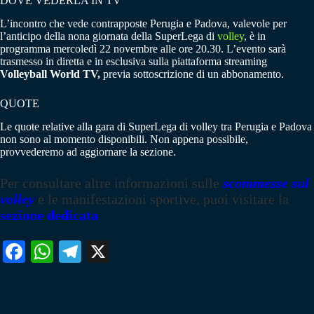
DOVE VEDERLA IN TV
L’incontro che vede contrapposte Perugia e Padova, valevole per
l’anticipo della nona giornata della SuperLega di
volley
, è in
programma mercoledì 22 novembre alle ore 20.30. L’evento sarà
trasmesso in diretta e in esclusiva sulla piattaforma streaming
Volleyball World TV,
previa sottoscrizione di un abbonamento.
QUOTE
Le quote relative alla gara di SuperLega di volley tra Perugia e Padova
non sono al momento disponibili. Non appena possibile,
provvederemo ad aggiornare la sezione.
Per consultare altre informazioni sulle
scommesse sul
volley
e le manifestazioni sportive, puoi visitare la
sezione dedicata
Fa
W
Te
X
ce
ha
le
bo
ts
gr