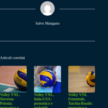
ok
A
a
pp
m
Salvo Mangano
Articoli correlati
Volley VNL,
Volley VNL,
Volley VNL
Slovenia-
Italia-USA:
Femminile,
Polonia:
pronostico e
Turchia-Brasile:
pronostico e
probabili
pronostico e