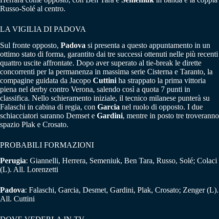
Russo-Solé al centro.
LA VIGILIA DI PADOVA
Sul fronte opposto,
Padova
si presenta a questo appuntamento in un
ottimo stato di forma, garantito dai tre successi ottenuti nelle più recenti
quattro uscite affrontate. Dopo aver superato al tie-break le dirette
concorrenti per la permanenza in massima serie Cisterna e Taranto, la
compagine guidata da Jacopo
Cuttini
ha strappato la prima vittoria
piena nel derby contro Verona, salendo così a quota 7 punti in
classifica. Nello schieramento iniziale, il tecnico milanese punterà su
Falaschi in cabina di regia, con
Garcia
nel ruolo di opposto. I due
schiacciatori saranno Demset e
Gardini
, mentre in posto tre troveranno
spazio Plak e Crosato.
PROBABILI FORMAZIONI
Perugia
: Giannelli, Herrera, Semeniuk, Ben Tara, Russo, Solé; Colaci
(L). All. Lorenzetti
Padova
: Falaschi, Garcia, Desmet, Gardini, Plak, Crosato; Zenger (L).
All. Cuttini