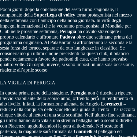
Pochi giorni dopo la conclusione del sesto turno stagionale, il
campionato della
SuperLega di volley
torna protagonista nel mezzo
della settimana con l’anticipo della nona giornata. In virtù degli
impegni internazionali che la vedranno protagonista al Mondiale per
Club nelle prossime settimana,
Perugia
ha dovuto stravolgere il
proprio calendario e affrontare
Padova
oltre due settimane prima del
programma originario. Al PalaBarton si affronteranno la seconda e la
sesta forza del torneo, separate da otto lunghezze in classifica. Se
consideriamo gli ultimi cinque precedenti tra questi club, il bilancio
pende nettamente a favore dei padroni di casa, che hanno prevalso
quattro volte. Gli ospiti, invece, si sono imposti in una sola occasione,
risalente all’aprile scorso.
LA VIGILIA DI PERUGIA
In questa prima parte della stagione,
Perugia
non è riuscita a ripetere
l’avvio strabiliante dello scorso anno, offrendo però un rendimento di
alto livello. Infatti, la formazione allenata da Angelo
Lorenzetti
–
reduce dalla conquista dello scudetto alla guida di Trento – ha raccolto
cinque vittorie al netto di una sola sconfitta. Nell’ultimo fine settimana,
gli umbri hanno dato vita a una strenua battaglia nello scontro diretto
con Piacenza, aggiudicandosi la gara al tie-break. Nel sestetto di
partenza, la diagonale sarà formata da
Giannelli
al palleggio ed
Herrara come opposto, con Ben Tara e
Semeniuk
in banda e la coppia