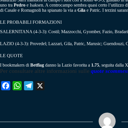
uno tra
Pedro
e Isaksen. A centrocampo sembra quasi certo l’utilizzo d
di Casale e Romagnoli ha spianato la via a
Gila
e Patric. I terzini sara
LE PROBABILI FORMAZIONI
SALERNITANA (4-3-3): Costil; Mazzocchi, Gyomber, Fazio, Bradaric;
LAZIO (4-3-3): Provedel; Lazzari, Gila, Patric, Marusic; Guendouzi, C
LE QUOTE
I bookmakers di
Betflag
danno la Lazio favorita a
1.75
, seguita dalla 
Per consultare altre informazioni sulle
quote scommes
Fa
W
Te
X
ce
ha
le
bo
ts
gr
ok
A
a
pp
m