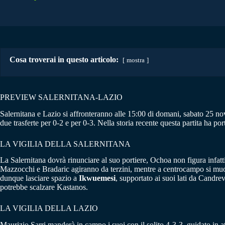
Cosa troverai in questo articolo:
mostra
PREVIEW SALERNITANA-LAZIO
Salernitana e Lazio si affronteranno alle 15:00 di domani, sabato 25 no
due trasferte per 0-2 e per 0-3. Nella storia recente questa partita ha p
LA VIGILIA DELLA SALERNITANA
La Salernitana dovrà rinunciare al suo portiere, Ochoa non figura infatt
Mazzocchi e Bradaric agiranno da terzini, mentre a centrocampo si m
dunque lasciare spazio a
Ikwuemesi
, supportato ai suoi lati da Candre
potrebbe scalzare Kastanos.
LA VIGILIA DELLA LAZIO
Maurizio Sarri manderà in campo i suoi con il solito 4-3-3, guidato in 