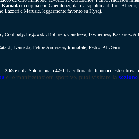
i
Kamada
in coppia con Guendouzi, data la squalifica di Luis Alberto, 
nno Lazzari e Marusic, leggermente favorito su Hysaj.
 Coulibaly, Legowski, Bohinen; Candreva, Ikwuemesi, Kastanos. All
ataldi, Kamada; Felipe Anderson, Immobile, Pedro. All. Sarri
X a
3.65
e dalla Salernitana a
4.50
. La vittoria dei biancocelesti si trova
se
e le manifestazioni sportive, puoi visitare la
sezione