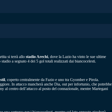
rtita si terrà allo
stadio Arechi
, dove la Lazio ha vinto le sue ultime
 stadio a segnato 4 dei 5 gol totali realizzati dai biancocelesti.
stil
, coperto centralmente da Fazio e uno tra Gyomber e Pirola.
giore. In attacco mancherà anche Dia, out per infortunio, che potrebbe
Simy al centro dell’attacco al posto del connazionale, mentre Martegani
e una certezza per i biancocelesti, mentre sul lato opposto giocherà