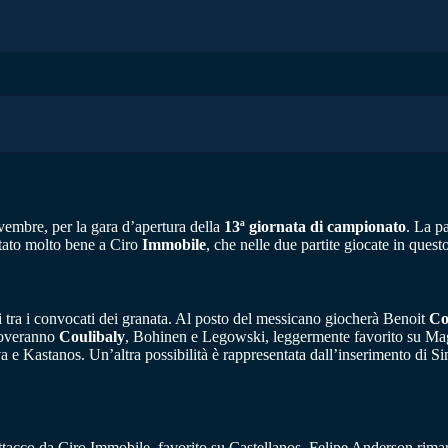
vembre, per la gara d’apertura della
13ª giornata di campionato
. La pa
ortato molto bene a Ciro
Immobile
, che nelle due partite giocate in questo
i tra i convocati dei granata. Al posto del messicano giocherà Benoit
Co
uoveranno
Coulibaly
, Bohinen e Legowski, leggermente favorito su Mag
va e Kastanos. Un’altra possibilità è rappresentata dall’inserimento di 
attacco da Ciro Immobile, favorito su Castellanos. Felipe Anderson riman