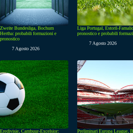
Zweite Bundesliga, Bochum
Liga Portugal, Estoril-Famali
Hertha: probabili formazioni e
pronostico e probabili formaz
pronostico
7 Agosto 2026
7 Agosto 2026
Eredivisie, Cambuur-Excelsior:
Preliminari Europa League, B