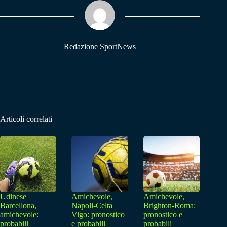
ok
A
a
pp
m
Redazione SportNews
Articoli correlati
Udinese
Amichevole,
Amichevole,
Barcellona,
Napoli-Celta
Brighton-Roma:
amichevole:
Vigo: pronostico
pronostico e
probabili
e probabili
probabili