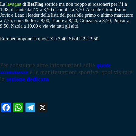
La
lavagna
di
BetFlag
sorride ma non troppo ai rossoneri per l’1 a
1.98, distante dall’X a 3,50 e con il 2 a 3,70. Assente Giroud sono
Jovic e Leao i leader della lista del possibile primo o ultimo marcatore
a 7,75, con Okafor a 8,00, Traore a 8,50, Gonzalez a 8,50, Pulisic a
9,50, Nzola a 10,00 e via via tutti gli altri.
Eurobet propone la quota X a 3,40, Sisal il 2 a 3,50
Per consultare altre informazioni sulle
quote
scommesse
e le manifestazioni sportive, puoi visitare
la
sezione dedicata
Fa
W
Te
X
ce
ha
le
bo
ts
gr