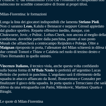
subiscono tre sconfitte consecutive di fronte ai propri tifosi.
Milan-Fiorentina: le formazioni
Lunga la lista dei giocatori indisponibili che lamenta
Stefano Pioli
.
Non ci saranno
Leao,
Kalulu e Bennacer e neppure Giroud appiedato
dal giudice sportivo. Reparto offensivo inedito, dunque, con
Chukwueze, Jovic, e Pulisic. Loftus-Cheek, non ancora al meglio della
condizione, dovrebbe partire dalla panchina, pronto al suo posto
Musah che affiancherà a centrocampo Reijnders e Pobega. Oltre a
Maignan
riproposto in porta, l’allenatore del Milan schiererà in difesa i
due centrali Tomori e Thiaw e Calabria nel ruolo di terzino destro e
Theo Hernandez in quello sinistro.
Vincenzo Italiano,
il tecnico viola, anche questa volta confidando
sulla buona forma di
M’Bala Nzola
lo preferirà all’argentino Lucas
Beltrán che porterà in panchina. L’angolano sarà il riferimento della
squadra in attacco affiancato da Ikoné, Bonaventura e Gonzalez per
finalizzare il gioco della squadra. In porta spazio a Terracciano che sarà
difeso da una retroguardia con Parisi, Milenkovic, Martinez Quarta e
Biraghi.
Le quote di Milan-Fiorentina