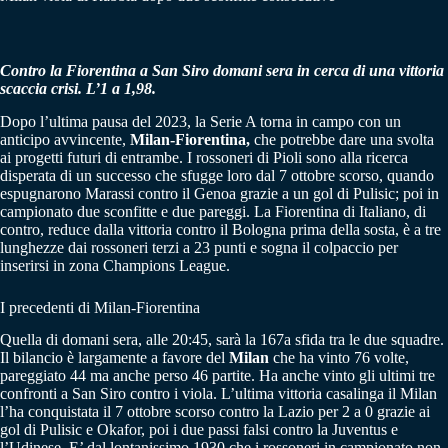
Contro la Fiorentina a San Siro domani sera in cerca di una vittoria
scaccia crisi. L’1 a 1,98.
Dopo l’ultima pausa del 2023, la Serie A torna in campo con un
anticipo avvincente,
Milan-Fiorentina,
che potrebbe dare una svolta
ai progetti futuri di entrambe. I rossoneri di Pioli sono alla ricerca
disperata di un successo che sfugge loro dal 7 ottobre scorso, quando
espugnarono Marassi contro il Genoa grazie a un gol di Pulisic; poi in
campionato due sconfitte e due pareggi. La Fiorentina di Italiano, di
contro, reduce dalla vittoria contro il Bologna prima della sosta, è a tre
lunghezze dai rossoneri terzi a 23 punti e sogna il colpaccio per
inserirsi in zona Champions League.
I precedenti di Milan-Fiorentina
Quella di domani sera, alle 20:45, sarà la 167a sfida tra le due squadre.
Il bilancio è largamente a favore del
Milan
che ha vinto 76 volte,
pareggiato 44 ma anche perso 46 partite. Ha anche vinto gli ultimi tre
confronti a San Siro contro i viola. L’ultima vittoria casalinga il Milan
l’ha conquistata il 7 ottobre scorso contro la Lazio per 2 a 0 grazie ai
gol di Pulisic e Okafor, poi i due passi falsi contro la Juventus e
l’Udinese. E’ dal lontanissimo 1930 che i rossoneri in campionato non