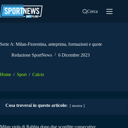
Salta
al
Cerca
contenuto
Serie A: Milan-Fiorentina, anteprima, formazioni e quote
Redazione SportNews
6 Dicembre 2023
Home
/
Sport
/
Calcio
Cosa troverai in questo articolo:
mostra
Milan viola di Rabbia dopo due sconfitte consecutive