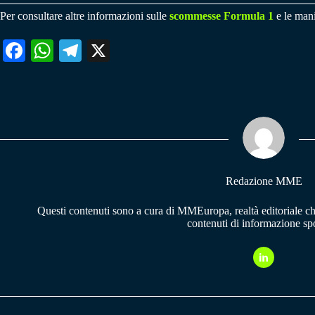
Per consultare altre informazioni sulle
scommesse Formula 1
e le mani
Fa
W
Te
X
ce
ha
le
bo
ts
gr
ok
A
a
pp
m
Redazione MME
Questi contenuti sono a cura di MMEuropa, realtà editoriale c
contenuti di informazione spo