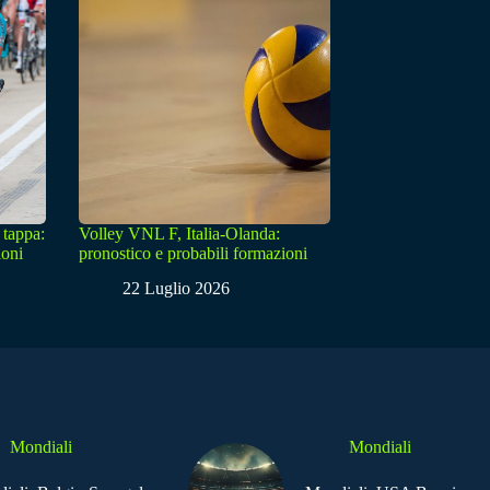
 tappa:
Volley VNL F, Italia-Olanda:
ioni
pronostico e probabili formazioni
22 Luglio 2026
Mondiali
Mondiali