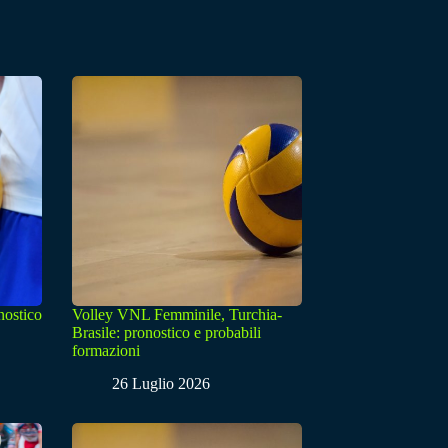
nostico
Volley VNL Femminile, Turchia-
Brasile: pronostico e probabili
formazioni
26 Luglio 2026