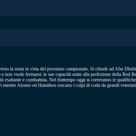
verso la sosta in vista del prossimo campionato. Si chiude ad Abu Dhab
 e non vuole fermarsi: le sue capacità unite alla perfezione della Red Bu
ù esaltante e combattuta. Nel frattempo oggi si correranno le qualifiche
rari mentre Alonso ed Hamilton cercano i colpi di coda da grandi veterani