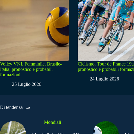
Volley VNL Femminile, Brasile-
Ciclismo, Tour de France 19a
Italia: pronostico e probabili
pronostico e probabili formaz
formazioni
24 Luglio 2026
25 Luglio 2026
Di tendenza
Mondiali